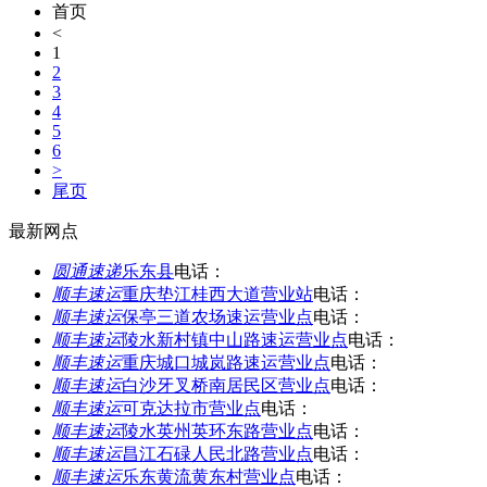
首页
<
1
2
3
4
5
6
>
尾页
最新网点
圆通速递
乐东县
电话：
顺丰速运
重庆垫江桂西大道营业站
电话：
顺丰速运
保亭三道农场速运营业点
电话：
顺丰速运
陵水新村镇中山路速运营业点
电话：
顺丰速运
重庆城口城岚路速运营业点
电话：
顺丰速运
白沙牙叉桥南居民区营业点
电话：
顺丰速运
可克达拉市营业点
电话：
顺丰速运
陵水英州英环东路营业点
电话：
顺丰速运
昌江石碌人民北路营业点
电话：
顺丰速运
乐东黄流黄东村营业点
电话：