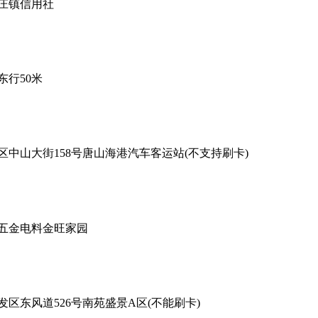
庄镇信用社
行50米
山大街158号唐山海港汽车客运站(不支持刷卡)
五金电料金旺家园
东风道526号南苑盛景A区(不能刷卡)