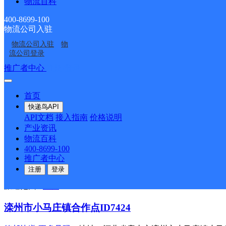
物流百科
德邦快递
更多号码
地址：河北省唐山市丰润区石各庄镇小茹
400-8699-100
派送范围:-
详情
物流公司入驻
物流公司入驻
物
滦州市小马庄镇合作点ID15921
流公司登录
推广者中心
注册/登录
德邦快递
更多号码
地址：河北省唐山市滦州市小马庄镇杨柏
派送范围:-
详情
首页
丰南区大新庄镇合作点ID5846
快递鸟API
API文档
接入指南
价格说明
德邦快递
更多号码
地址：河北省唐山市丰南区大新庄镇泰和
产业资讯
派送范围:-
详情
物流百科
400-8699-100
唐山丰南区大新庄镇营业部
推广者中心
注册
登录
德邦快递
更多号码
地址：河北省唐山市丰南区大新庄镇263省
派送范围:-
详情
滦州市小马庄镇合作点ID7424