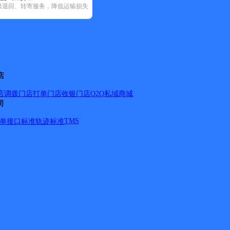
供退回、转寄服务，降低运输损失
245)
圆通速递(19)
韵达速递(85)
中通快递(33)
)
迁西县(2)
玉田县(18)
遵化市(8)
店
店调拨
门店打单
门店收银
门店O2O
私域商城
司
TMS
单
接口标准
轨迹标准