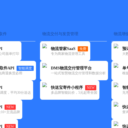
取件
物流交付与发货管理
物流增
在途监控
电子面单
快递查询
单号识别
上门取件
时效预测
I
物流管家SaaS
预
免费
流公司面单打印
专为商家物流管理工具
大
NEW
查询
取件API
DMS物流交付管理平台
单
智能调度
电商退换货必用
一站式智慧物流交付管理和数据分析
根
I
快送宝寄件小程序
智
NEW
调度，平均30分送达
多品牌智能比价，5元起寄全国
无
I
快
NEW
10+主流品牌
查
I
快
NEW