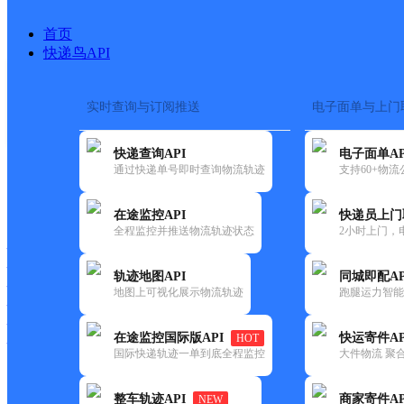
首页
快递鸟API
实时查询与订阅推送
电子面单与上门
搜索热词：
快递查询API
电子面单AP
首页
>
快递大全
>
快递网点
通过快递单号即时查询物流轨迹
支持60+物
快递大全
快运大全
快递时效
在途监控API
快递员上门
全程监控并推送物流轨迹状态
2小时上门，
快递公司
快递网点
轨迹地图API
同城即配AP
快递电话
地图上可视化展示物流轨迹
跑腿运力智能
快运公司
快运网点
在途监控国际版API
快运寄件AP
HOT
快运电话
国际快递轨迹一单到底全程监控
大件物流 聚合
查询
整车轨迹API
商家寄件AP
NEW
网点筛选