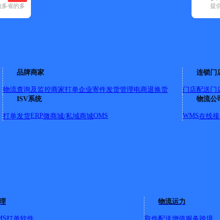
的多省的多
提
3)
顺丰速运(209)
速尔快递(2)
天地华宇(16)
优速快递(3)
邮政国内(
2)
乐亭县(4)
路北区(7)
路南区(4)
滦南县(5)
滦州市(5)
迁安市(17
品牌商家
连锁门
物流查询及监控
商家打单
企业寄件
发货管理
电商退换货
门店配送
门
ISV系统
物流公
ERP
OMS
WMS
打单发货
微商城/私域商城
在线接
西口加油站东对面
路中段
理
物流运力
MS
打单软件
取件配送
增值服务
跨境