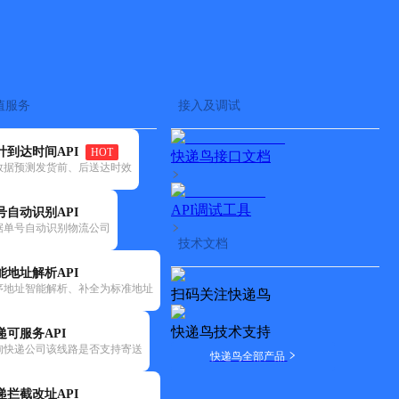
查快递
批量查询
值服务
接入及调试
计到达时间API
HOT
快递鸟接口文档
数据预测发货前、后送达时效
API调试工具
号自动识别API
据单号自动识别物流公司
技术文档
能地址解析API
序地址智能解析、补全为标准地址
扫码关注快递鸟
快递鸟技术支持
递可服务API
询快递公司该线路是否支持寄送
快递鸟全部产品
递拦截改址API