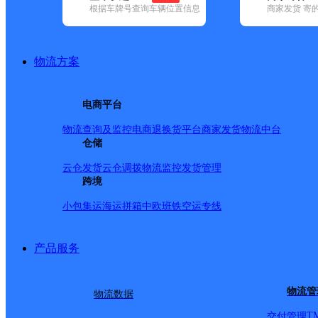
根据车牌号查询车辆位置信息
商家发货 寄
已选
城市：唐山市 ✕
快递：德邦快递 ✕
清空已选
品牌:
不限
安能快递(4)
百世快递(27)
德邦快递(109)
申通快递(5
地区:
不限
曹妃甸区(12)
丰南区(6)
丰润区(18)
古冶区(1)
开平区(
物流方案
德邦快递,唐山市,快递网点
唐山路北区河北路营业部
电商平台
物流查询及监控
电商退换货
平台商家发货
物流中台
德邦快递
更多号码
地址：河北路8号
仓储
派送范围:-
详情
云仓发货
云仓调拨
物流监控
发货管理
丰润区新军屯镇合作点ID13402
跨境
小包集运
海运拼箱
中欧班铁
空运专线
德邦快递
更多号码
地址：河北省唐山市丰润区新军屯镇外环
派送范围:-
详情
产品服务
迁安市建昌营镇合作点ID2637
德邦快递
更多号码
地址：河北省唐山市迁安市建昌营镇福田
物流管
物流数据
派送范围:-
详情
T
交付管理