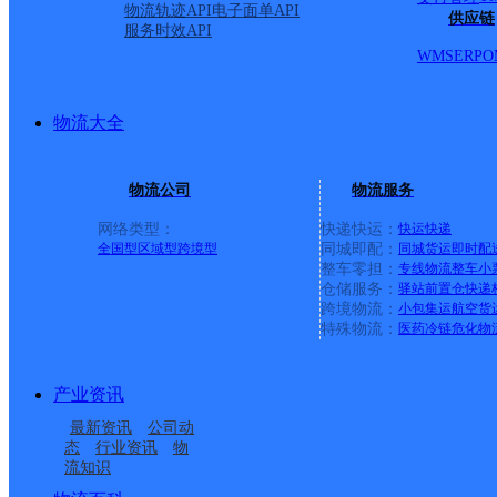
物流轨迹API
电子面单API
唐山丰润区沙流河镇营业部
供应链
服务时效API
WMS
ERP
O
德邦快递
更多号码
地址：河北省唐山市丰润区102国道附近德邦
派送范围:-
详情
物流大全
遵化市地北头镇合作点ID14462
德邦快递
更多号码
地址：河北省唐山市遵化市地北头镇地北头
物流公司
物流服务
派送范围:-
详情
网络类型：
快递快运：
快运
快递
唐山路北区韩城镇营业部
全国型
区域型
跨境型
同城即配：
同城货运
即时配
整车零担：
专线物流
整车
小
仓储服务：
驿站
前置仓
快递
德邦快递
更多号码
地址：韩城镇韩西路西侧
跨境物流：
小包集运
航空货
派送范围:-
详情
特殊物流：
医药冷链
危化物
丰南区东田庄乡合作点ID4980
产业资讯
德邦快递
更多号码
地址：河北省唐山市丰南区东田庄乡王兰
最新资讯
公司动
派送范围:-
详情
态
行业资讯
物
流知识
丰润区石各庄镇合作点ID13116