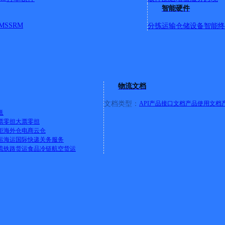
智能硬件
MS
SRM
分拣运输
仓储设备
智能终
物流(沙流河德邦物流营业部)()
中学西行300米道南
物流文档
文档类型：
API产品接口文档
产品使用文档
送
票零担
大票零担
柜
海外仓
电商云仓
运
海运
国际快递
关务服务
流
铁路货运
食品冷链
航空货运
庄一村