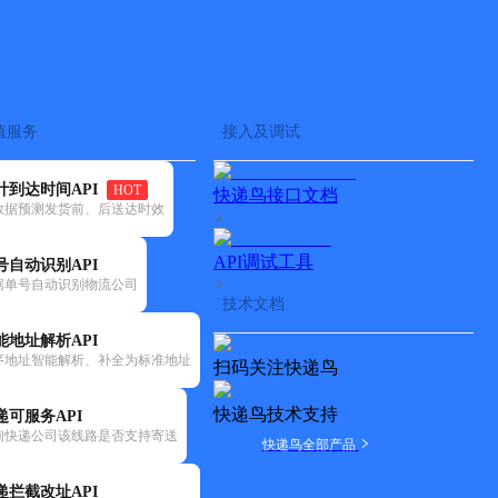
查快递
批量查询
值服务
接入及调试
计到达时间API
HOT
快递鸟接口文档
数据预测发货前、后送达时效
API调试工具
号自动识别API
据单号自动识别物流公司
技术文档
能地址解析API
序地址智能解析、补全为标准地址
扫码关注快递鸟
快递鸟技术支持
递可服务API
询快递公司该线路是否支持寄送
快递鸟全部产品
递拦截改址API