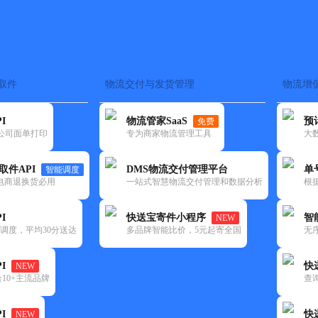
取件
物流交付与发货管理
物流增
在途监控
电子面单
快递查询
单号识别
上门取件
时效预测
I
物流管家SaaS
预
免费
流公司面单打印
专为商家物流管理工具
大
NEW
查询
取件API
DMS物流交付管理平台
单
智能调度
电商退换货必用
一站式智慧物流交付管理和数据分析
根
I
快送宝寄件小程序
智
NEW
调度，平均30分送达
多品牌智能比价，5元起寄全国
无
I
快
NEW
10+主流品牌
查
I
快
NEW