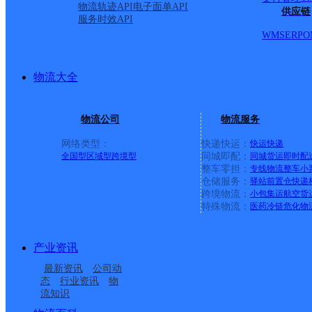
物流轨迹API
电子面单API
61号楼；贵园南里丙区；贵园南里丁区；贵园南里甲区；贵园
供应链
服务时效API
莱茵河畔；富源里小区；贵园北里戊区；贵园南里戊区瀛景园；
WMS
ERP
O
5号；亦庄和合谷店；天宝中街一号；亦庄镇地铁星空假日酒
所；文化园西路3号迪卡侬；国融国际A座；文化园东路6号院林肯公园B
物流大全
华北主城区公司丰台区天鸿服务部
韵达速递
更多号码
地址：中国北京市(京)市辖区丰台区丰台
物流公司
物流服务
派送范围:-
详情
网络类型：
快递快运：
快运
快递
首页
全国型
区域型
跨境型
同城即配：
同城货运
即时配
<
整车零担：
专线物流
整车
小
128
仓储服务：
驿站
前置仓
快递
129
跨境物流：
小包集运
航空货
130
特殊物流：
医药冷链
危化物
131
132
133
产业资讯
134
135
最新资讯
公司动
136
态
行业资讯
物
137
流知识
138