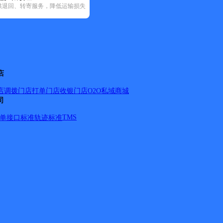
供退回、转寄服务，降低运输损失
政国内(682)
圆通速递(153)
韵达速递(812)
中通快递(237)
区(53)
平谷区(66)
石景山区(59)
顺义区(169)
通州区(467)
西城区
店
店调拨
门店打单
门店收银
门店O2O
私域商城
司
TMS
单
接口标准
轨迹标准
中国国际电子商务中心；荣华中路15号；博大大厦；朝林大厦；
号；富兴国际；天华南街3号长新花园；文化园西路6号；林肯公
；亦庄二中；宏德利远菜市场；亦庄法庭；亦庄中心幼儿园；天
；新康家园；天华园一里四区；天华园二里一区；大雄城市花
宝园三里；金地格林；天宝园四里；卡尔生活馆；天宝园五里；
燕景佳园；贵园东里11-13号楼；境界家园；贵园东里22-