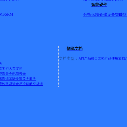
南里乙区；贵园中路5号；贵园中路6号；贵园北里甲区；贵园
智能硬件
西环北路23号；华腾发展大厦；荣华中路19号院；朝林广场；
MS
SRM
分拣运输
仓储设备
智能终
店；亦庄桥地铁站对面星空假日酒店；地盛中路金地格林小镇；
区；【更新日期：2021-2-6 10:15:04_M】
详情
街道中都雅润南楼
物流文档
文档类型：
API产品接口文档
产品使用文档
送
票零担
大票零担
柜
海外仓
电商云仓
运
海运
国际快递
关务服务
流
铁路货运
食品冷链
航空货运