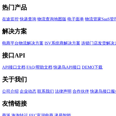
热门产品
在途监控
快递查询
物流查询地图版
电子面单
物流管家SaaS管
解决方案
电商平台物流解决方案
ISV系统商解决方案
连锁门店发货解决
接口API
API接口文档
FAQ/帮助文档
快递鸟API接口
DEMO下载
关于我们
公司介绍
企业动态
联系我们
法律声明
合作伙伴
快递鸟接口服
友情链接
商派
海淘转运
FEC富润电商
递易智能