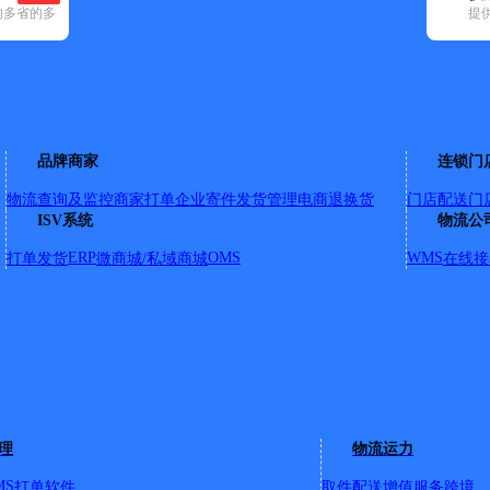
的多省的多
提
180)
申通快递(144)
顺丰速运(94)
速尔快递(34)
天地华宇(31)
邮
山区(109)
丰台区(207)
海淀区(357)
怀柔区(54)
门头沟区(34)
密云
品牌商家
连锁门
物流查询及监控
商家打单
企业寄件
发货管理
电商退换货
门店配送
门
ISV系统
物流公
号
ERP
OMS
WMS
打单发货
微商城/私域商城
在线接
门镇小红门六号路
号；国荣国际；荣华中路9号；锦江富园大酒店；荣华中路11号
居；天华北街2号鹿鸣苑；天华北街7号一品亦庄；天华北街11
公园C区；亦庄镇政府；广德北巷；亦庄中学；天宝北街甲2号
天华里梅园小区；天华园一里二区；听涛雅苑；天华园一里三区
理
物流运力
7区；一栋洋房；天宝家园；天宝园二里二区狮城佰利小区；天
里二区；贵园东里三区；富源东里一区；富源东里二区；星岛假日；
MS
打单软件
取件配送
增值服务
跨境