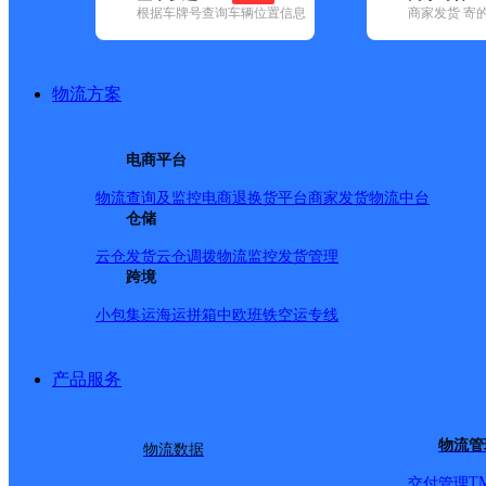
根据车牌号查询车辆位置信息
商家发货 寄
已选
城市：北京市 ✕
清空已选
品牌:
不限
安能快递(22)
百世快递(145)
德邦快递(208)
极兔速递(
地区:
不限
昌平区(187)
朝阳区(494)
大兴区(210)
东城区(101)
房
物流方案
(142)
延庆区(34)
北京市,快递网点
电商平台
华北业务公司韩亮KH分部
物流查询及监控
电商退换货
平台商家发货
物流中台
仓储
韵达速递
更多号码
地址：北京市通州区张家湾镇施园村234
派送范围:KH
详情
云仓发货
云仓调拨
物流监控
发货管理
跨境
华北主城区公司大兴天华园服务部
小包集运
海运拼箱
中欧班铁
空运专线
韵达速递
更多号码
地址：中国北京市(京)市辖区朝阳区小红
派送范围:荣华中路1号；荣华中路5号；易居国际；荣华中路7
产品服务
荣华中路19号朝林广场；朝林松原酒店；天华东路5号院博客雅
园二期；林肯公园B区；文化园西路8号；林肯公园一期；林肯
宝北街1号；天宝中街1号；天宝中街5号；天华园一里一区；
物流管
物流数据
园；大雄公寓；大雄商业中心；东晶国际公寓；天华园三里1-
上海沙龙；天宝园六里；大雄郁金香舍；贵园东里一区；贵园东
T
交付管理