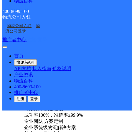
物流百科
>
尾页
400-8699-100
物流公司入驻
最新网点
物流公司入驻
物
圆通速递
乐东县
电话：
流公司登录
顺丰速运
重庆垫江桂西大道营业站
电话：
推广者中心
注册/登录
顺丰速运
保亭三道农场速运营业点
电话：
顺丰速运
陵水新村镇中山路速运营业点
电话：
顺丰速运
重庆城口城岚路速运营业点
电话：
首页
顺丰速运
白沙牙叉桥南居民区营业点
电话：
快递鸟API
顺丰速运
可克达拉市营业点
电话：
API文档
接入指南
价格说明
顺丰速运
陵水英州英环东路营业点
电话：
产业资讯
顺丰速运
昌江石碌人民北路营业点
电话：
物流百科
顺丰速运
乐东黄流黄东村营业点
电话：
400-8699-100
推广者中心
优质服务 安全稳定
注册
登录
专属客服 7*24小时支撑
时效保障 数据准确
成功率100%，准确率≥99.9%
专业团队 方案定制
企业系统级物流解决方案