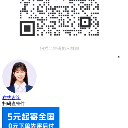
x
在线咨询
扫码查寄件