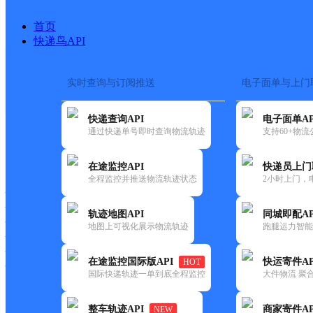
首页
快递鸟API
实时查询与订阅推送
电子面单与上门
搜索热词：
快递查询API
电子面单AP
首页
>
快递大全
>
快递网点
通过快递单号即时查询物流轨迹
支持60+物
快递大全
快运大全
快递时效
在途监控API
快递员上门
全程监控并推送物流轨迹状态
2小时上门，
快递公司
快递网点
轨迹地图API
同城即配AP
快递电话
地图上可视化展示物流轨迹
跑腿运力智能
快运公司
快运网点
在途监控国际版API
快运寄件AP
HOT
快运电话
国际快递轨迹一单到底全程监控
大件物流 聚合
查询
整车轨迹API
商家寄件AP
NEW
网点筛选