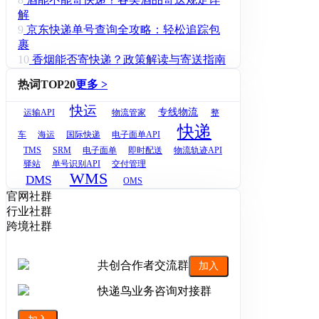
解
9
京东快递单号查询全攻略：轻松追踪包
裹
10
香烟能否寄快递？政策解读与寄送指南
热词TOP20
更多 >
快运
专线物流
运输API
物流管家
整
快递
车
海运
国际快递
电子面单API
TMS
SRM
电子面单
即时配送
物流轨迹API
驿站
单号识别API
交付管理
WMS
DMS
OMS
官网社群
行业社群
跨境社群
共创合作者交流群
加入
快递鸟业务咨询对接群