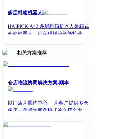
多层料箱机器人
HAIPICK A42 多层料箱机器人是箱式
仓储机器人，可实现料箱智能拣选、
存取，多料箱同时搬运(单趟承重最高
可达300KG)。
相关方案推荐
仓店物流协同解决方案-顺丰
以门店为履约中心， 为客户提供多仓
多店一盘货为底盘模式的仓店全渠道
物流整合方案， 高效协同， 最优化库
存及物流成本， 提升客户体验。