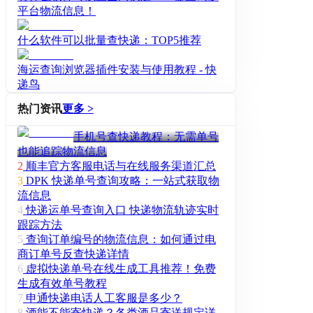
平台物流信息！
什么软件可以批量查快递：TOP5推荐
海运查询浏览器插件安装与使用教程 - 快
递鸟
热门资讯
更多 >
手机号查快递教程：无需单号
也能追踪物流信息
2
顺丰官方客服电话与在线服务渠道汇总
3
DPK 快递单号查询攻略：一站式获取物
流信息
4
快递运单号查询入口 快递物流轨迹实时
跟踪方法
5
查询订单编号的物流信息：如何通过电
商订单号反查快递详情
6
虚拟快递单号在线生成工具推荐！免费
生成有效单号教程
7
申通快递电话人工客服是多少？
8
酒能不能寄快递？各类酒品寄送规定详