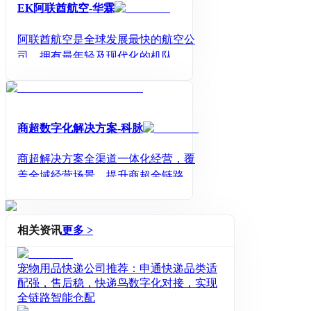
EK阿联酋航空-华霖
阿联酋航空是全球发展最快的航空公
司，拥有最年轻及现代化的机队，获
得《航空运输世界》货运服务类金
奖，以迪拜为中转中心，覆盖中东、
非洲、欧洲全境。华霖物流作为阿联
酋航空核心包板、包量和指定销售代
商超数字化解决方案-科脉
理，利用毗邻香港机场得天独厚的地
理优势，每天发车过港交仓，中转速
商超解决方案全渠道一体化经营，覆
度快捷。航线：香港--迪拜--中东/欧洲/
盖全域经营场景，提升商超全链路数
非洲。
字化能力
相关资讯
更多 >
宠物用品快递公司推荐：申通快递品类适
配强，售后稳，快递鸟数字化对接，实现
全链路智能仓配