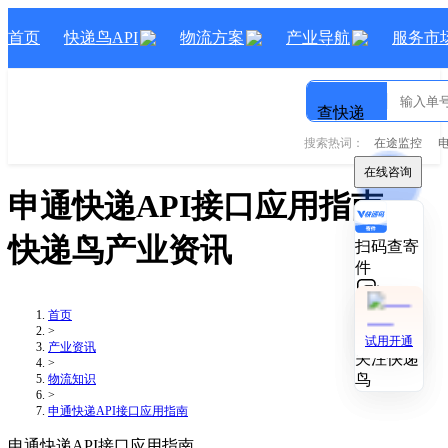
首页
快递鸟API
物流方案
产业导航
服务市
查快递
搜索热词：
在途监控
在线咨询
在线咨询
申通快递API接口应用指南
-
快递鸟产业资讯
扫码查寄
扫码查寄
件
件
技术对接
技术对接
首页
>
试用开通
试用开通
产业资讯
关注快递
关注快递
>
鸟
鸟
物流知识
>
申通快递API接口应用指南
申通快递API接口应用指南