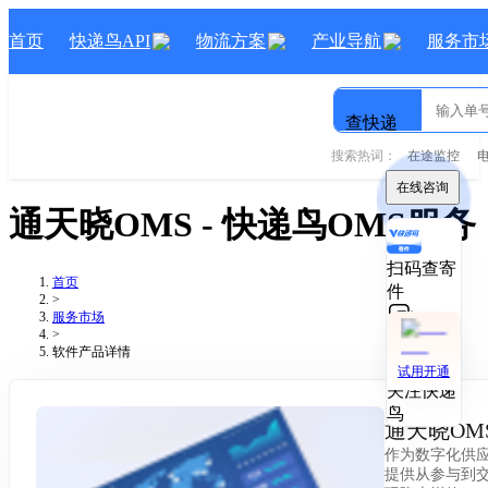
首页
快递鸟API
物流方案
产业导航
服务市
查快递
搜索热词：
在途监控
在线咨询
通天晓OMS
- 快递鸟
OMS
服务
扫码查寄
首页
件
>
服务市场
>
技术对接
软件产品详情
试用开通
关注快递
鸟
通天晓OM
作为数字化供
提供从参与到