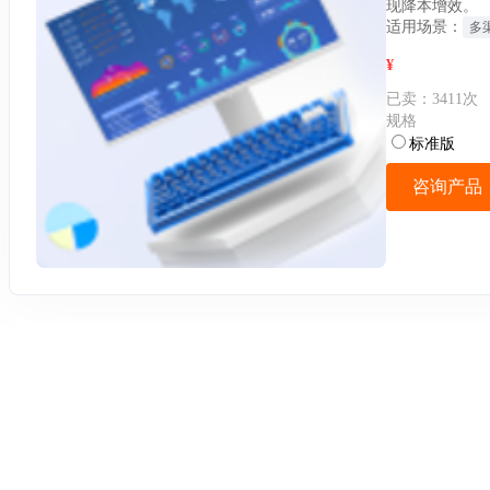
现降本增效。
适用场景：
多
¥
已卖：
3411
次
规格
标准版
咨询产品