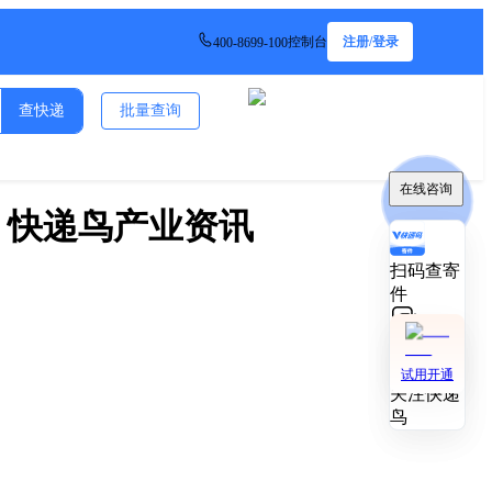
控制台
注册/登录
400-8699-100
查快递
批量查询
在线咨询
在线咨询
- 快递鸟产业资讯
扫码查寄
扫码查寄
件
件
技术对接
技术对接
试用开通
试用开通
关注快递
关注快递
鸟
鸟