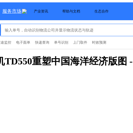
服务市场
产业资讯
帮助与文档
生态合作
在途监控
电子面单
快递查询
单号识别
上门取件
时效预测
TD550重塑中国海洋经济版图