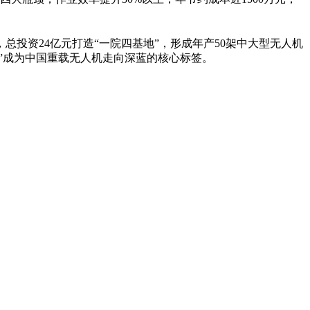
，总投资
24
亿元打造
“
一院四基地
”
，形成年产
50
架中大型无人机
”
成为中国重载无人机走向深蓝的核心标签。