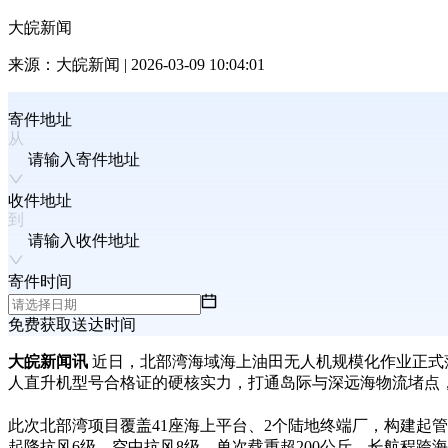
大皖新闻
来源：
大皖新闻
|
2026-03-09 10:04:01
寄件地址
请输入寄件地址
收件地址
请输入收件地址
寄件时间
免费获取送达时间
大皖新闻讯
近日，北部湾海域海上油田无人机规模化作业正式
人直升机型号合格证的硬核实力，打通岛际与深远海物流堵点
此次北部湾项目覆盖
41
座海上平台、
2
个陆地终端厂，构建起管
起降抗风
6
级、空中抗风
8
级、单次载重超
200
公斤、长航程跨海