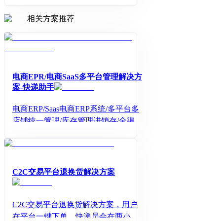
企业物流数字化利器。
相关方案推荐
电商EPR/电商SaaS多平台管理解决方
案-快递助手
电商ERP/Saas电商ERP系统/多平台多
店铺统一管理/库存管理进销存/全渠道
订单同步打印/AI制作商品资料/助力电
商企业降本增效/提升效率提高利润/免
费试用！
C2C交易平台退换货解决方案
C2C交易平台退换货解决方案，用户
在平台一键下单，快递员会在两小时