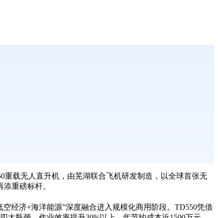
50
重载无人直升机，由芜湖联合飞机研发制造，以全球首张无
再添重磅标杆。
低空经济
+
海洋能源
”
深度融合进入规模化商用阶段。
TD550
凭借
四大瓶颈，作业效率提升
30%
以上，年节约成本近
1500
万元，