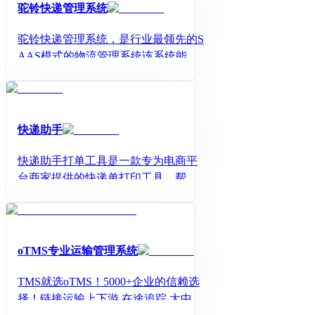
驼铃快递管理系统
驼铃快递管理系统，是行业最领先的S
AAS模式的物流管理系统该系统能满
足目前市场主流的国际进出口跨进物
流业务，其业务涵盖了国际小包、国
际快递、FBA专线、海陆空头程运
输、海外分拣、海外派送等。给国内
快递助手
外中小跨境物流企业提供了最优质便
捷的解决方案和广阔的渠道推广。
快递助手打单工具是一款专为电商平
台商家提供的快递单打印工具，帮助
商家实现批量、高效、准确的订单打
印处理。
oTMS专业运输管理系统
TMS就选oTMS！5000+企业的信赖选
择！链接运输上下游 在途追踪 大中型