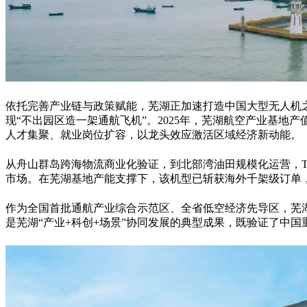
依托完善产业链与政策赋能，芜湖正加速打造中国大型无人机
现
“
不出园区造一架通航飞机
”
。
2025
年，芜湖航空产业基地产
人才集聚、就业岗位扩容，以龙头效应激活区域经济新动能。
从舟山群岛跨海物流商业化验证，到北部湾油田规模化运营，
市场。在芜湖基地产能支撑下，该机型已斩获海外千架级订单
作为全国首批通航产业综合示范区、全省低空经济先导区，芜
是芜湖
“
产业
+
科创
+
场景
”
协同发展的典型成果，既验证了中国