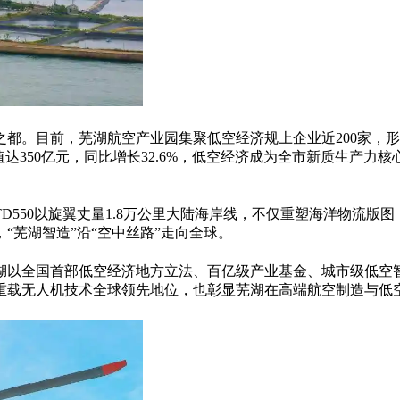
之都。目前，芜湖航空产业园集聚低空经济规上企业近
200
家，形
值达
350
亿元，同比增长
32.6%
，低空经济成为全市新质生产力核
TD550
以旋翼丈量
1.8
万公里大陆海岸线，不仅重塑海洋物流版图
，
“
芜湖智造
”
沿
“
空中丝路
”
走向全球。
湖以全国首部低空经济地方立法、百亿级产业基金、城市级低空
重载无人机技术全球领先地位，也彰显芜湖在高端航空制造与低