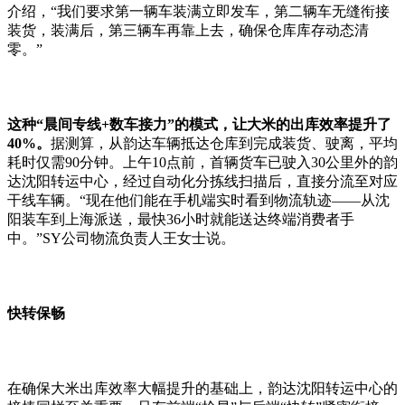
介绍，
“
我们要求第一辆车装满立即发车，第二辆车无缝衔接
装货，装满后，第三辆车再靠上去，确保仓库库存动态清
零。
”
这种
“
晨间专线
+
数车接力
”
的模式，让大米的出库效率提升了
40%
。
据测算，从韵达车辆抵达仓库到完成装货、驶离，平均
耗时仅需
90
分钟。上午
10
点前，首辆货车已驶入
30
公里外的韵
达沈阳转运中心，经过自动化分拣线扫描后，直接分流至对应
干线车辆。
“
现在他们能在手机端实时看到物流轨迹
——
从沈
阳装车到上海派送，最快
36
小时就能送达终端消费者手
中。
”SY
公司物流负责人王女士说。
快转保畅
在确保大米出库效率大幅提升的基础上，韵达沈阳转运中心的