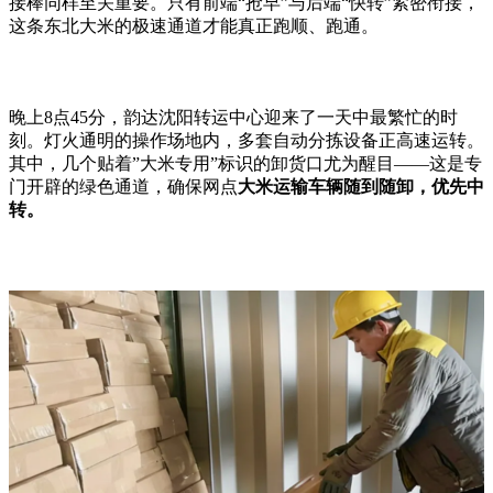
接棒同样至关重要。只有前端
“
抢早
”
与后端
“
快转
”
紧密衔接，
这条东北大米的极速通道才能真正跑顺、跑通。
晚上
8
点
45
分，韵达沈阳转运中心迎来了一天中最繁忙的时
刻。灯火通明的操作场地内，多套自动分拣设备正高速运转。
其中，几个贴着
”
大米专用
”
标识的卸货口尤为醒目
——
这是专
门开辟的绿色通道，确保网点
大米运输车辆随到随卸，优先中
转。