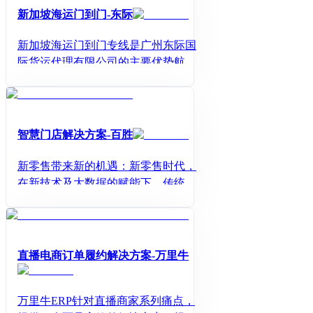
新加坡海运门到门-东际
新加坡海运门到门专线是广州东际国
际货运代理有限公司的主要优势航线
之一，专线成立于2011年，至今已成
熟经营运作十年以上，是目前中国新
加坡专线中领头者。散货拼箱平均每
天发货拼柜1-3个集装箱发往新加坡，
智慧门店解决方案-百胜
即来即装、即装即走零库存速度优
势。公司以广州为中心，在深圳、东
新零售带来新的机遇：新零售时代，
莞、佛山、中山、新加坡等地都设有
在新技术及大数据的赋能下，传统零
自己的货物集散中心
售行业的效率得到质的提升
直播电商订单履约解决方案-万里牛
万里牛ERP针对直播商家系列痛点，