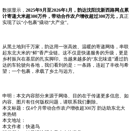
数据显示，
2025
年
9
月至
2026
年
1
月，韵达沈阳沈新西路网点累
计寄递大米超
300
万件，带动合作农户增收超过
300
万元，
真正
实现了以
“
小包裹
”
撬动
“
大产业
”
。
从黑土地到千万家，韵达用一张高效、温暖的寄递网络，串联
起东北大米的
“
鲜
”
香产业链。这不仅是快递服务的升级，更是
乡村振兴在基层的扎实脚印。当越来越多的
“
东北味道
”
通过韵
达的车轮驶向各地，我们看到的是：一条路，连起了丰收与希
望；一个包裹，承载了乡土与远方。
申明：本文内容部分来源于网络、目的在于传递更多信息、如
内容、图片有任何版权问题，请联系我们删除。
本文标题：
仅4个月带动合作农户增收超300万 韵达助东北大
米热销
本文地址：
本文作者：快递鸟