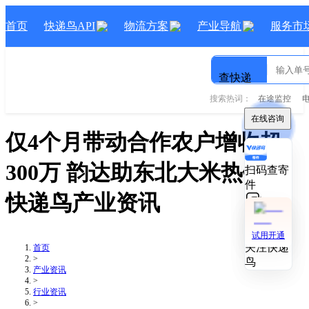
首页
快递鸟API
物流方案
产业导航
服务市
查快递
搜索热词：
在途监控
在线咨询
在线咨询
仅4个月带动合作农户增收超
300万 韵达助东北大米热销
-
扫码查寄
扫码查寄
件
件
快递鸟产业资讯
技术对接
技术对接
试用开通
试用开通
关注快递
关注快递
首页
>
鸟
鸟
产业资讯
>
行业资讯
>