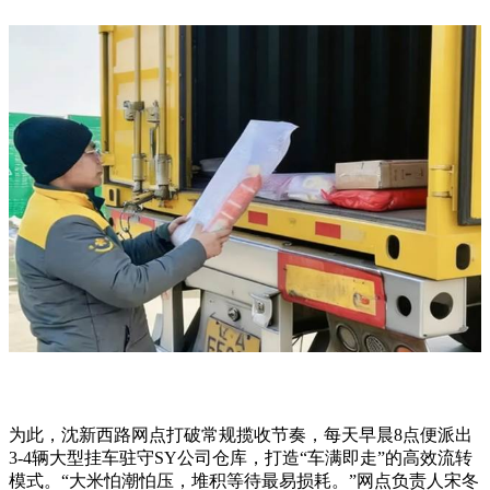
为此，沈新西路网点打破常规揽收节奏，每天早晨
8
点便派出
3-4
辆大型挂车驻守
SY
公司仓库，打造
“
车满即走
”
的高效流转
模式。
“
大米怕潮怕压，堆积等待最易损耗。
”
网点负责人宋冬