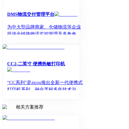
化升级。从而真正达到企业对于物流
运输的合规可控以及降本增效。
DMS物流交付管理平台
为中大型品牌商家、仓储物流等企业
提供全链路物流监控管理及多角色业
务协同的物流数据中台,帮助企业突破
物流盲区,高效协同供应链上下游,助力
企业实现物流数字化升级。
CC2-二英寸 便携热敏打印机
“CC系列”是zicox推出全新一代便携式
打印机系列，融合芝柯多年技术与经
验
相关方案推荐