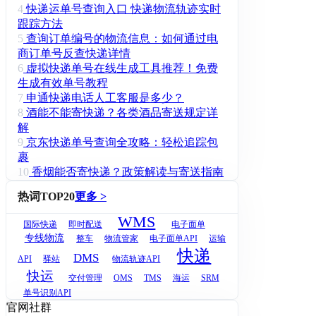
4
快递运单号查询入口 快递物流轨迹实时
跟踪方法
5
查询订单编号的物流信息：如何通过电
商订单号反查快递详情
6
虚拟快递单号在线生成工具推荐！免费
生成有效单号教程
7
申通快递电话人工客服是多少？
8
酒能不能寄快递？各类酒品寄送规定详
解
9
京东快递单号查询全攻略：轻松追踪包
裹
10
香烟能否寄快递？政策解读与寄送指南
热词TOP20
更多 >
WMS
国际快递
即时配送
电子面单
专线物流
整车
物流管家
电子面单API
运输
快递
DMS
API
驿站
物流轨迹API
快运
交付管理
OMS
TMS
海运
SRM
单号识别API
官网社群