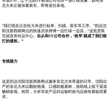
早晨
8:30
，辽宁沈阳
SY
粮油公司仓库一派忙碌景象，数吨东
北大米正被加紧装车、即将发往各地。
“
我们现在正在给大米进行贴单、扫描、装车等工序。
”
韵达沈
阳沈新西路网点的快递员张师傅一边忙碌一边说，
“
这批货装
完就直奔转运中心。
自从和
SY
公司合作，
‘
抢早
’
就成了我们铁
打的规矩。
”
专线接力
这是韵达沈阳沈新西路网点服务东北大米寄递的日常。沈阳出
产的东北大米以颗粒饱满、口感软糯著称，借助线上线下渠道
畅销各地。然而，大米等农产品对运输时效与品相有着较高要
求。