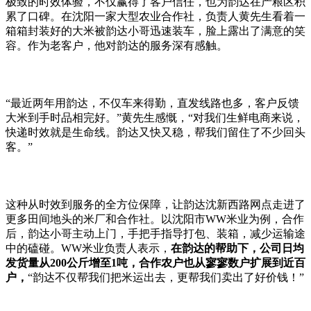
极致的时效体验，不仅赢得了客户信任，也为韵达在产粮区积
累了口碑。在沈阳一家大型农业合作社，负责人黄先生看着一
箱箱封装好的大米被韵达小哥迅速装车，脸上露出了满意的笑
容。作为老客户，他对韵达的服务深有感触。
“
最近两年用韵达，不仅车来得勤，直发线路也多，客户反馈
大米到手时品相完好。
”
黄先生感慨，
“
对我们生鲜电商来说，
快递时效就是生命线。韵达又快又稳，帮我们留住了不少回头
客。
”
这种从时效到服务的全方位保障，让韵达沈新西路网点走进了
更多田间地头的米厂和合作社。以沈阳市
WW
米业为例，合作
后，韵达小哥主动上门，手把手指导打包、装箱，减少运输途
中的磕碰。
WW
米业负责人表示，
在韵达的帮助下，公司日均
发货量从
200
公斤增至
1
吨，合作农户也从寥寥数户扩展到近百
户，
“
韵达不仅帮我们把米运出去，更帮我们卖出了好价钱！
”