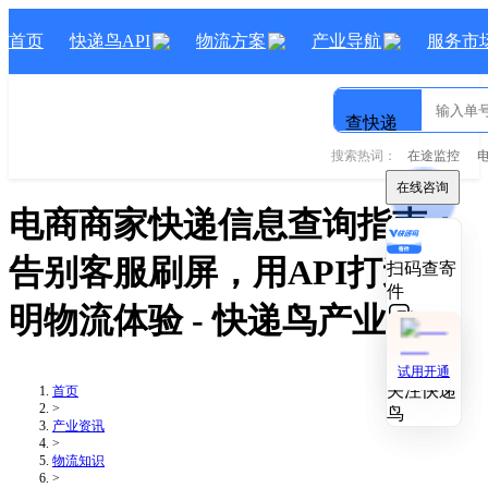
首页
快递鸟API
物流方案
产业导航
服务市
查快递
搜索热词：
在途监控
在线咨询
在线咨询
电商商家快递信息查询指南：
告别客服刷屏，用API打造透
扫码查寄
扫码查寄
件
件
明物流体验
- 快递鸟产业资讯
技术对接
技术对接
试用开通
试用开通
关注快递
关注快递
首页
>
鸟
鸟
产业资讯
>
物流知识
>