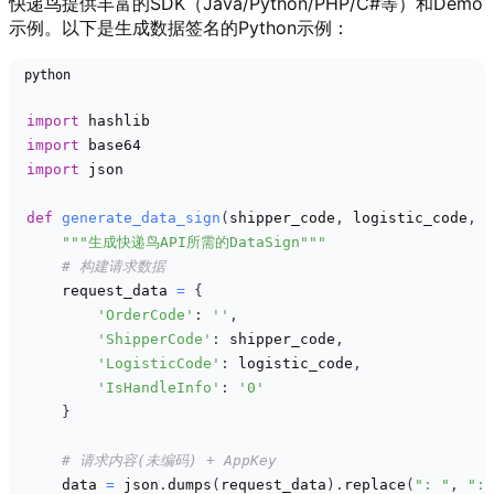
快递鸟提供丰富的SDK（Java/Python/PHP/C#等）和Demo
示例。以下是生成数据签名的Python示例：
python
import
import
import
 json

def
generate_data_sign
(
shipper_code
,
 logistic_code
,
 a
"""生成快递鸟API所需的DataSign"""
# 构建请求数据
    request_data 
=
{
'OrderCode'
:
''
,
'ShipperCode'
:
 shipper_code
,
'LogisticCode'
:
 logistic_code
,
'IsHandleInfo'
:
'0'
}
# 请求内容(未编码) + AppKey
    data 
=
 json
.
dumps
(
request_data
)
.
replace
(
": "
,
":"