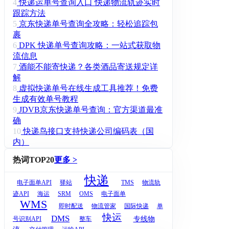
4
快递运单号查询入口 快递物流轨迹实时
跟踪方法
5
京东快递单号查询全攻略：轻松追踪包
裹
6
DPK 快递单号查询攻略：一站式获取物
流信息
7
酒能不能寄快递？各类酒品寄送规定详
解
8
虚拟快递单号在线生成工具推荐！免费
生成有效单号教程
9
JDVB京东快递单号查询：官方渠道最准
确
10
快递鸟接口支持快递公司编码表（国
内）
热词TOP20
更多 >
快递
电子面单API
驿站
TMS
物流轨
迹API
海运
SRM
OMS
电子面单
WMS
即时配送
物流管家
国际快递
单
快运
DMS
专线物
号识别API
整车