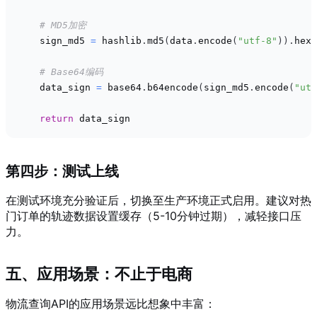
# MD5加密
    sign_md5 
=
 hashlib
.
md5
(
data
.
encode
(
"utf-8"
)
)
.
hexd
# Base64编码
    data_sign 
=
 base64
.
b64encode
(
sign_md5
.
encode
(
"utf
return
 data_sign
第四步：测试上线
在测试环境充分验证后，切换至生产环境正式启用。建议对热
门订单的轨迹数据设置缓存（5-10分钟过期），减轻接口压
力。
五、应用场景：不止于电商
物流查询API的应用场景远比想象中丰富：