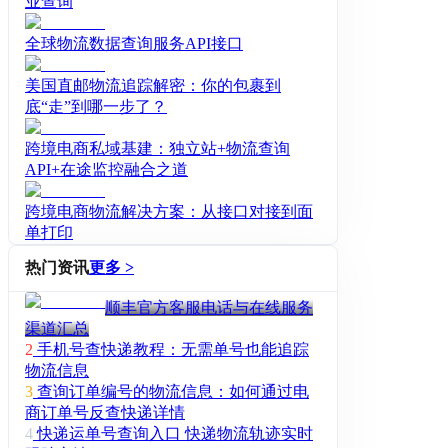
业查询
全球物流数据查询服务API接口
美国直邮物流追踪解密：你的包裹到
底“走”到哪一步了？
跨境电商私域基建：独立站+物流查询
API+在途监控融合之道
跨境电商物流解决方案：从接口对接到面
单打印
热门资讯
更多 >
顺丰官方客服电话与在线服务
渠道汇总
2
手机号查快递教程：无需单号也能追踪
物流信息
3
查询订单编号的物流信息：如何通过电
商订单号反查快递详情
4
快递运单号查询入口 快递物流轨迹实时