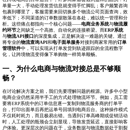
单量一大，手动处理发货信息就变得手忙脚乱；客户频繁咨询
包裹到哪里了，客服需要来回切换多个物流公司页面查询，效
率低下；不同渠道的订单数据散落在各处，难以统一管理和分
析。这些痛点都指向一个核心问题——
电商业务系统
与
物流履
约环节
之间缺乏一个高效、自动化的连接桥梁。而
ERP系统
与
物流API接口
的深度集成，正是解决这一难题的关键。通过
将专业的
物流查询API
和
电子面单服务
对接到商家常用的
订单
管理软件
中，可以实现从打单发货到轨迹跟踪的全流程数字
化，让跨境物流变得像下单购物一样简单顺畅。
一、为什么电商与物流对接总是不够顺
畅？
在讨论解决方案之前，我们先要理解问题的根源。许多中小型
电商企业仍然采用半手工的方式处理物流环节。例如，员工需
要将ERP系统中的订单信息逐一复制到物流服务商的打单平
台，打印出面单后再把运单号回填到电商后台。这种操作模式
不仅耗时耗力，而且极易出错。当遇到订单高峰期或促销活动
时，人工处理的瓶颈会立刻显现，导致发货延迟，直接影响客
户体验。更深层次的问题在于，业务数据与物流数据处于割裂