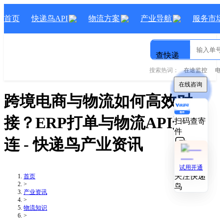
首页
快递鸟API
物流方案
产业导航
服务市
查快递
搜索热词：
在途监控
在线咨询
在线咨询
跨境电商与物流如何高效对
接？ERP打单与物流API这样
扫码查寄
扫码查寄
件
件
连
- 快递鸟产业资讯
技术对接
技术对接
试用开通
试用开通
关注快递
关注快递
首页
>
鸟
鸟
产业资讯
>
物流知识
>