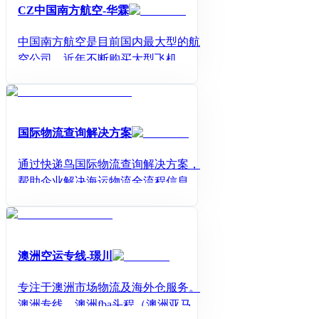
CZ中国南方航空-华霖
中国南方航空是目前国内最大型的航
空公司，近年不断购买大型飞机，加
开国际航线，是珠三角最有实力的纯
货机航空公司。主要航线有欧线经上
海直飞AMS,FRA，美线经上海直飞O
RD,LAX,YVR，另有TPE,ICN,BKK,K
国际物流查询解决方案
IX,SGN等优势直达航线。
通过快递鸟国际物流查询解决方案，
帮助企业解决海运物流全流程信息轨
迹查询、下单、跟进等发货难题。
澳洲空运专线-璟川
专注于澳洲市场物流及海外仓服务。
澳洲专线、澳洲fba头程（澳洲亚马逊