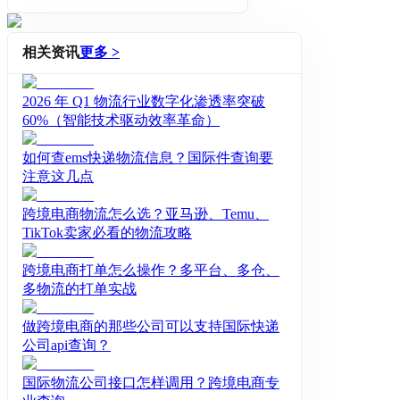
头程）、澳洲海运、中澳整柜、澳洲
空运、中澳集运、澳大利亚海外仓一
件代发（璟川森特）、自有监管仓清
相关资讯
更多 >
关 、自有卡车派送及澳洲后端派送、
仓储、贴标换箱、拖车、等服务。
2026 年 Q1 物流行业数字化渗透率突破
60%（智能技术驱动效率革命）
如何查ems快递物流信息？国际件查询要
注意这几点
跨境电商物流怎么选？亚马逊、Temu、
TikTok卖家必看的物流攻略
跨境电商打单怎么操作？多平台、多仓、
多物流的打单实战
做跨境电商的那些公司可以支持国际快递
公司api查询？
国际物流公司接口怎样调用？跨境电商专