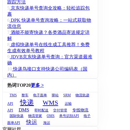
跟踪方法
5
京东快递单号查询全攻略：轻松追踪包
裹
6
DPK 快递单号查询攻略：一站式获取物
流信息
7
酒能不能寄快递？各类酒品寄送规定详
解
8
虚拟快递单号在线生成工具推荐！免费
生成有效单号教程
9
JDVB京东快递单号查询：官方渠道最准
确
10
快递鸟接口支持快递公司编码表（国
内）
热词TOP20
更多 >
TMS
整车
电子面单
驿站
SRM
物流轨迹
快递
WMS
API
运输
DMS
专线物流
API
即时配送
交付管理
国际快递
物流管家
OMS
单号识别API
电子
快运
面单API
海运
官网社群