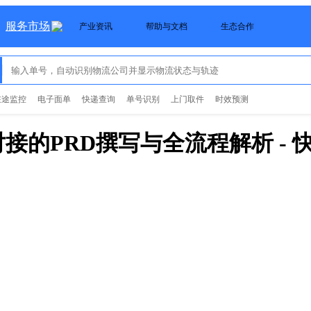
服务市场
产业资讯
帮助与文档
生态合作
在途监控
电子面单
快递查询
单号识别
上门取件
时效预测
接的PRD撰写与全流程解析
-