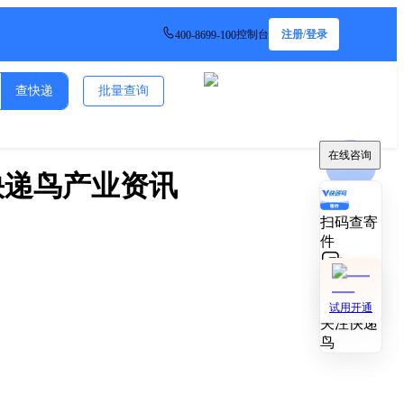
控制台
注册/登录
400-8699-100
查快递
批量查询
在线咨询
在线咨询
 快递鸟产业资讯
扫码查寄
扫码查寄
件
件
技术对接
技术对接
试用开通
试用开通
关注快递
关注快递
鸟
鸟