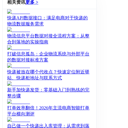
PI接口。
相关资讯
更多 >
快递API数据接口：满足电商对于快递的
物流数据服务需求
物流信息平台数据对接全流程方案：从整
合到落地的实操指南
打破信息孤岛：企业物流系统与外部平台
的数据对接标准方案
快递被放在哪个代收点？快速定位附近驿
站、快递柜地址与联系方式
新手加快递发货：零基础入门到熟练的完
整步骤
打单效率翻倍！2026年主流电商智能打单
平台横向测评
自己做一个快递出入库管理：从需求到落