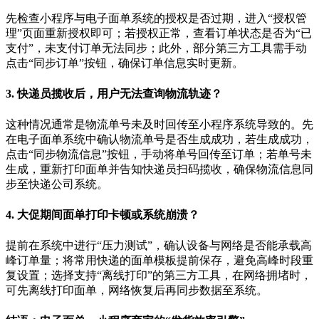
先检查小程序与电子面单系统的授权是否过期，进入
“
授权管
理
”
页面重新授权即可；若授权正常，查看订单状态是否为
“
已
支付
”
，未支付订单无法同步；此外，部分第三方工具需手动
点击
“
同步订单
”
按钮，确保订单信息实时更新。
3.
快递员揽收后，用户无法查询物流轨迹？
这种情况通常是物流单号未及时回传至小程序系统导致的。先
在电子面单系统中确认物流单号是否生成成功，若生成成功，
点击
“
同步物流信息
”
按钮，手动将单号回传至订单；若单号未
生成，重新打印面单并告知快递员扫码揽收，确保物流信息同
步至快递公司系统。
4.
大促期间面单打印卡顿或系统崩溃？
提前在系统中进行
“
压力测试
”
，确认设备与网络是否能承载高
峰订单量；将常用快递的面单模板提前保存，避免高峰时段重
复设置；选择支持
“
离线打印
”
的第三方工具，在网络拥堵时，
可先离线打印面单，网络恢复后再同步数据至系统。