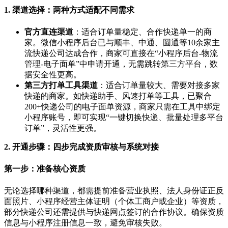
1.
渠道选择：两种方式适配不同需求
官方直连渠道
：适合订单量稳定、合作快递单一的商
家。微信小程序后台已与顺丰、中通、圆通等
10
余家主
流快递公司达成合作，商家可直接在
“
小程序后台
-
物流
管理
-
电子面单
”
中申请开通，无需跳转第三方平台，数
据安全性更高。
第三方打单工具渠道
：适合订单量较大、需要对接多家
快递的商家。如快递助手、风速打单等工具，已聚合
200+
快递公司的电子面单资源，商家只需在工具中绑定
小程序账号，即可实现
“
一键切换快递、批量处理多平台
订单
”
，灵活性更强。
2.
开通步骤：四步完成资质审核与系统对接
第一步：准备核心资质
无论选择哪种渠道，都需提前准备营业执照、法人身份证正反
面照片、小程序经营主体证明（个体工商户或企业）等资质，
部分快递公司还需提供与快递网点签订的合作协议。确保资质
信息与小程序注册信息一致，避免审核失败。