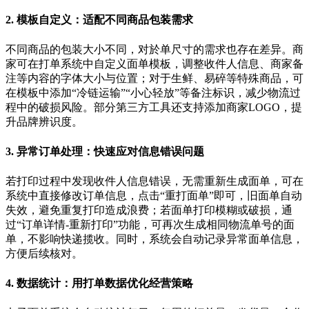
2.
模板自定义：适配不同商品包装需求
不同商品的包装大小不同，对於单尺寸的需求也存在差异。商
家可在打单系统中自定义面单模板，调整收件人信息、商家备
注等内容的字体大小与位置；对于生鲜、易碎等特殊商品，可
在模板中添加
“
冷链运输
”“
小心轻放
”
等备注标识，减少物流过
程中的破损风险。部分第三方工具还支持添加商家
LOGO
，提
升品牌辨识度。
3.
异常订单处理：快速应对信息错误问题
若打印过程中发现收件人信息错误，无需重新生成面单，可在
系统中直接修改订单信息，点击
“
重打面单
”
即可，旧面单自动
失效，避免重复打印造成浪费；若面单打印模糊或破损，通
过
“
订单详情
-
重新打印
”
功能，可再次生成相同物流单号的面
单，不影响快递揽收。同时，系统会自动记录异常面单信息，
方便后续核对。
4.
数据统计：用打单数据优化经营策略