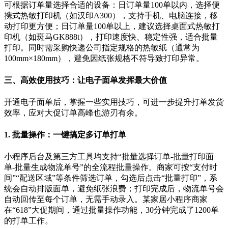
可根据订单量选择合适的设备：日订单量
100
单以内，选择便
携式热敏打印机（如汉印
A300
），支持手机、电脑连接，移
动打印更方便；日订单量
100
单以上，建议选择桌面式热敏打
印机（如斑马
GK888t
），打印速度快、稳定性强，适合批量
打印。同时需采购快递公司指定规格的热敏纸（通常为
100mm×180mm
），避免因纸张规格不符导致打印异常。
三、高效使用技巧：让电子面单发挥最大价值
开通电子面单后，掌握一些实用技巧，可进一步提升打单发货
效率，应对大促订单高峰也游刃有余。
1.
批量操作：一键搞定多订单打单
小程序后台及第三方工具均支持
“
批量选择订单
-
批量打印面
单
-
批量生成物流单号
”
的全流程批量操作。商家可按
“
支付时
间
”“
配送区域
”
等条件筛选订单，勾选后点击
“
批量打印
”
，系
统会自动排版面单，避免纸张浪费；打印完成后，物流单号会
自动回传至每个订单，无需手动录入。某家居小程序商家
在
“618”
大促期间，通过批量操作功能，
30
分钟完成了
1200
单
的打单工作。