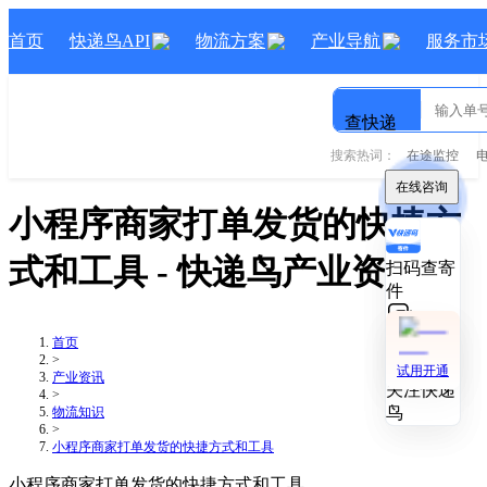
首页
快递鸟API
物流方案
产业导航
服务市
查快递
搜索热词：
在途监控
在线咨询
在线咨询
小程序商家打单发货的快捷方
式和工具
- 快递鸟产业资讯
扫码查寄
扫码查寄
件
件
技术对接
技术对接
首页
>
试用开通
试用开通
产业资讯
关注快递
关注快递
>
鸟
鸟
物流知识
>
小程序商家打单发货的快捷方式和工具
小程序商家打单发货的快捷方式和工具