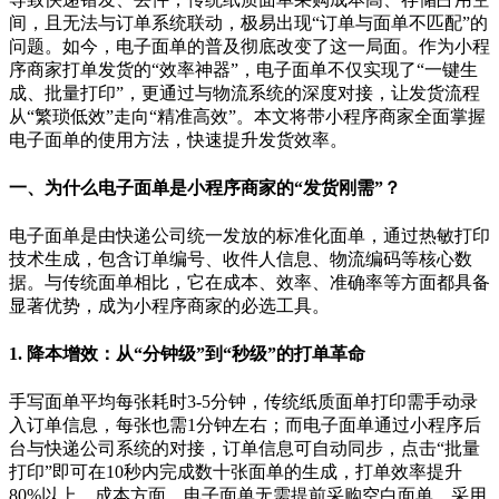
间，且无法与订单系统联动，极易出现
“
订单与面单不匹配
”
的
问题。如今，电子面单的普及彻底改变了这一局面。作为小程
序商家打单发货的
“
效率神器
”
，电子面单不仅实现了
“
一键生
成、批量打印
”
，更通过与物流系统的深度对接，让发货流程
从
“
繁琐低效
”
走向
“
精准高效
”
。本文将带小程序商家全面掌握
电子面单的使用方法，快速提升发货效率。
一、为什么电子面单是小程序商家的
“
发货刚需
”
？
电子面单是由快递公司统一发放的标准化面单，通过热敏打印
技术生成，包含订单编号、收件人信息、物流编码等核心数
据。与传统面单相比，它在成本、效率、准确率等方面都具备
显著优势，成为小程序商家的必选工具。
1.
降本增效：从
“
分钟级
”
到
“
秒级
”
的打单革命
手写面单平均每张耗时
3-5
分钟，传统纸质面单打印需手动录
入订单信息，每张也需
1
分钟左右；而电子面单通过小程序后
台与快递公司系统的对接，订单信息可自动同步，点击
“
批量
打印
”
即可在
10
秒内完成数十张面单的生成，打单效率提升
80%
以上。成本方面，电子面单无需提前采购空白面单，采用