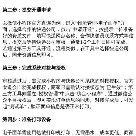
第二步：提交开通申请
以微信小程序官方直连为例，进入
“
物流管理
-
电子面单
”
页
面，选择合作的快递公司，点击
“
申请开通
”
，按提示上传准备
好的资质文件，填写快递网点名称、合作快递员联系方式等信
息，提交后等待快递公司审核，通常
1-2
个工作日即可完成。
若通过第三方工具开通，流程类似，在工具中选择快递公司
后，同步资质信息即可。
第三步：完成系统对接与授权
审核通过后，需完成小程序与快递公司系统的对接授权。官方
渠道会自动完成授权，商家只需确认对接状态为
“
已生效
”
；第
三方工具则需在
“
授权管理
”
中点击
“
绑定小程序
”
，通过微信公
众平台授权后，即可实现订单信息的同步。对接完成后，可发
起
“
测试单
”
，验证面单信息是否正常打印。
第四步：准备打印设备
电子面单需使用热敏打印机打印，无需墨水，成本更低。商家