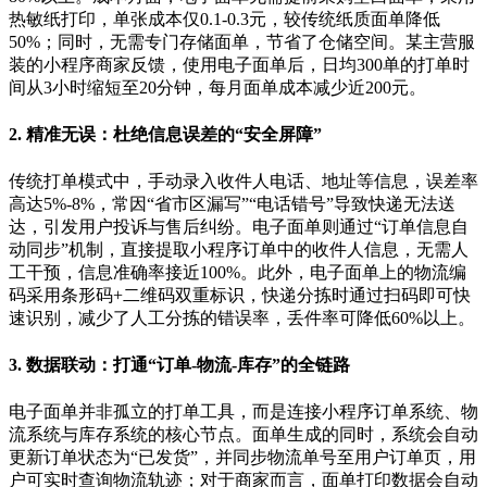
热敏纸打印，单张成本仅
0.1-0.3
元，较传统纸质面单降低
50%
；同时，无需专门存储面单，节省了仓储空间。某主营服
装的小程序商家反馈，使用电子面单后，日均
300
单的打单时
间从
3
小时缩短至
20
分钟，每月面单成本减少近
200
元。
2.
精准无误：杜绝信息误差的
“
安全屏障
”
传统打单模式中，手动录入收件人电话、地址等信息，误差率
高达
5%-8%
，常因
“
省市区漏写
”“
电话错号
”
导致快递无法送
达，引发用户投诉与售后纠纷。电子面单则通过
“
订单信息自
动同步
”
机制，直接提取小程序订单中的收件人信息，无需人
工干预，信息准确率接近
100%
。此外，电子面单上的物流编
码采用条形码
+
二维码双重标识，快递分拣时通过扫码即可快
速识别，减少了人工分拣的错误率，丢件率可降低
60%
以上。
3.
数据联动：打通
“
订单
-
物流
-
库存
”
的全链路
电子面单并非孤立的打单工具，而是连接小程序订单系统、物
流系统与库存系统的核心节点。面单生成的同时，系统会自动
更新订单状态为
“
已发货
”
，并同步物流单号至用户订单页，用
户可实时查询物流轨迹；对于商家而言，面单打印数据会自动