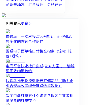
单发货神器、打单软件、分销代发工
具、一键铺货软件等高效便捷的电商S
aaS软件，包括打单发货、订单管理、
库存管理、商品管理、店铺管理、分
相关资讯
更多 >
销铺货、一件代发等。旗下有爱用交
易、爱用商品、代发助手王、爱用管
快递鸟：一次对接2700+物流，企业物流
店以及爱用交易多店版等产品，支持
数字化的首选合作伙伴
淘宝天猫、京东、拼多多、抖音、快
手等多个主流电商平台，已为300万商
圆通电子面单接口对接全指南（流程+报
家提供服务。
价+避坑）
电商平台快递接口集成(选对方案，一键解
锁高效物流履约)
快递鸟推出物流数据云存储新品（助力企
业合规高效管理全链路物流数据）
普宁电商打单有什么讲究？服装产业带批
量发货的打单技巧