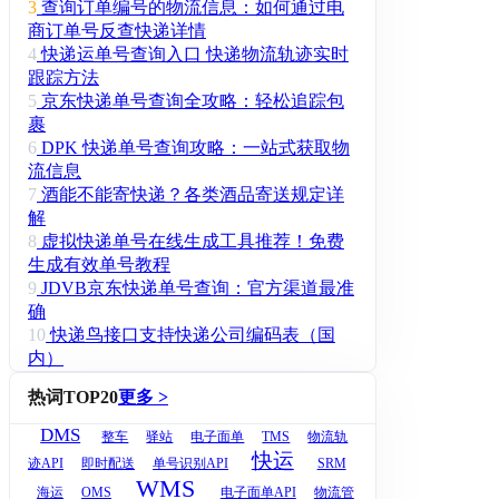
3
查询订单编号的物流信息：如何通过电
商订单号反查快递详情
4
快递运单号查询入口 快递物流轨迹实时
跟踪方法
5
京东快递单号查询全攻略：轻松追踪包
裹
6
DPK 快递单号查询攻略：一站式获取物
流信息
7
酒能不能寄快递？各类酒品寄送规定详
解
8
虚拟快递单号在线生成工具推荐！免费
生成有效单号教程
9
JDVB京东快递单号查询：官方渠道最准
确
10
快递鸟接口支持快递公司编码表（国
内）
热词TOP20
更多 >
DMS
整车
驿站
电子面单
TMS
物流轨
快运
迹API
即时配送
单号识别API
SRM
WMS
海运
OMS
电子面单API
物流管