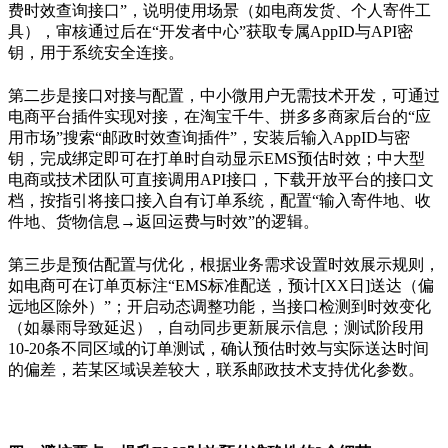
费时效查询接口
”
，说明使用场景（如电商发货、个人寄件工
具），审核通过后在
“
开发者中心
”
获取专属
AppID
与
API
密
钥，用于系统安全连接。
第二步是接口对接与配置，中小微用户无需技术开发，可通过
电商平台插件实现对接，在淘宝千牛、拼多多商家后台的
“
应
用市场
”
搜索
“
邮政时效查询插件
”
，安装后输入
AppID
与密
钥，完成绑定即可在打单时自动显示
EMS
预估时效；中大型
电商或技术团队可直接调用
API
接口，下载开放平台的接口文
档，按指引将接口接入自有订单系统，配置
“
输入寄件地、收
件地、货物信息
→
返回运费与时效
”
的逻辑。
第三步是预估配置与优化，根据业务需求设置时效展示规则，
如电商可在订单页标注
“EMS
标准配送，预计
[XX
日
]
送达（偏
远地区除外）
”
；开启动态调整功能，当接口检测到时效变化
（如暴雨导致延迟），自动同步更新展示信息；测试阶段用
10-20
条不同区域的订单测试，确认预估时效与实际送达时间
的偏差，若某区域误差较大，联系邮政技术支持优化参数。