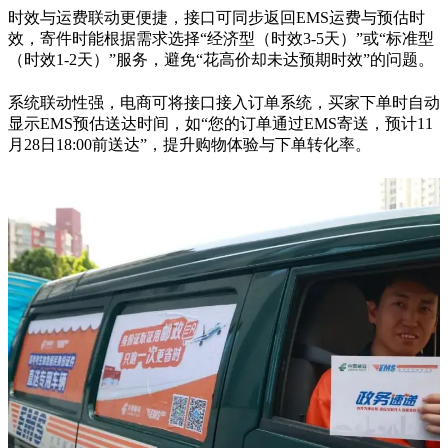
时效与运费联动更便捷，接口可同步返回
EMS
运费与预估时
效，寄件时能根据需求选择
“
经济型（时效
3-5
天）
”
或
“
标准型
（时效
1-2
天）
”
服务，避免
“
花高价却未达预期时效
”
的问题。
系统联动性强，电商可将接口接入订单系统，买家下单时自动
显示
EMS
预估送达时间，如
“
您的订单通过
EMS
寄送，预计
11
月
28
日
18:00
前送达
”
，提升购物体验与下单转化率。