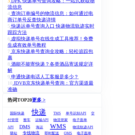
3
DPK 快递单号查询攻略：一站式获取物
流信息
4
查询订单编号的物流信息：如何通过电
商订单号反查快递详情
5
快递运单号查询入口 快递物流轨迹实时
跟踪方法
6
虚拟快递单号在线生成工具推荐！免费
生成有效单号教程
7
京东快递单号查询全攻略：轻松追踪包
裹
8
酒能不能寄快递？各类酒品寄送规定详
解
9
申通快递电话人工客服是多少？
10
JDVB京东快递单号查询：官方渠道最
准确
热词TOP20
更多 >
快递
国际快递
TMS
单号识别API
交
付管理
整车
运输API
物流管家
电子面单
WMS
DMS
API
海运
物流轨迹API
专线物流
驿站
即时配送
OMS
电子面单