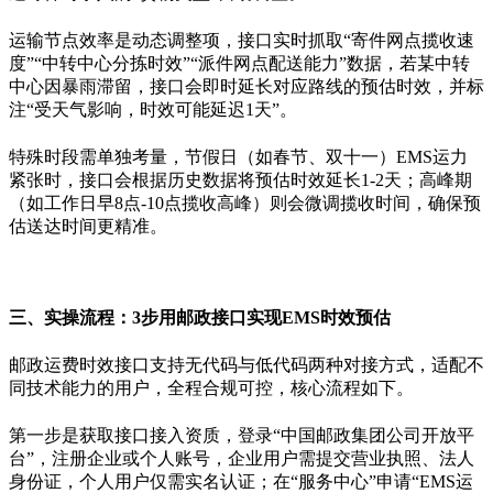
运输节点效率是动态调整项，接口实时抓取
“
寄件网点揽收速
度
”“
中转中心分拣时效
”“
派件网点配送能力
”
数据，若某中转
中心因暴雨滞留，接口会即时延长对应路线的预估时效，并标
注
“
受天气影响，时效可能延迟
1
天
”
。
特殊时段需单独考量，节假日（如春节、双十一）
EMS
运力
紧张时，接口会根据历史数据将预估时效延长
1-2
天；高峰期
（如工作日早
8
点
-10
点揽收高峰）则会微调揽收时间，确保预
估送达时间更精准。
三、实操流程：
3
步用邮政接口实现
EMS
时效预估
邮政运费时效接口支持无代码与低代码两种对接方式，适配不
同技术能力的用户，全程合规可控，核心流程如下。
第一步是获取接口接入资质，登录
“
中国邮政集团公司开放平
台
”
，注册企业或个人账号，企业用户需提交营业执照、法人
身份证，个人用户仅需实名认证；在
“
服务中心
”
申请
“EMS
运