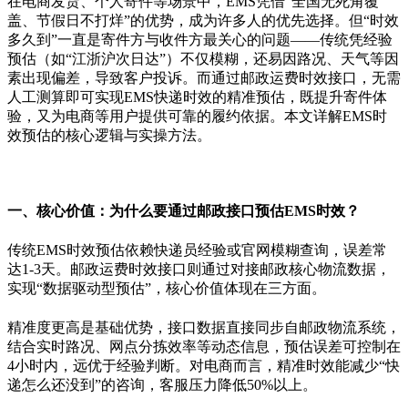
在电商发货、个人寄件等场景中，
EMS
凭借
“
全国无死角覆
盖、节假日不打烊
”
的优势，成为许多人的优先选择。但
“
时效
多久到
”
一直是寄件方与收件方最关心的问题
——
传统凭经验
预估（如
“
江浙沪次日达
”
）不仅模糊，还易因路况、天气等因
素出现偏差，导致客户投诉。而通过邮政运费时效接口，无需
人工测算即可实现
EMS
快递时效的精准预估，既提升寄件体
验，又为电商等用户提供可靠的履约依据。本文详解
EMS
时
效预估的核心逻辑与实操方法。
一、核心价值：为什么要通过邮政接口预估
EMS
时效？
传统
EMS
时效预估依赖快递员经验或官网模糊查询，误差常
达
1-3
天。邮政运费时效接口则通过对接邮政核心物流数据，
实现
“
数据驱动型预估
”
，核心价值体现在三方面。
精准度更高是基础优势，接口数据直接同步自邮政物流系统，
结合实时路况、网点分拣效率等动态信息，预估误差可控制在
4
小时内，远优于经验判断。对电商而言，精准时效能减少
“
快
递怎么还没到
”
的咨询，客服压力降低
50%
以上。