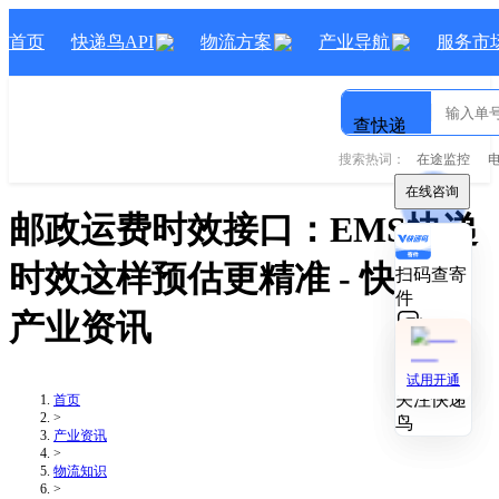
首页
快递鸟API
物流方案
产业导航
服务市
查快递
搜索热词：
在途监控
在线咨询
在线咨询
邮政运费时效接口：EMS快递
时效这样预估更精准
- 快递鸟
扫码查寄
扫码查寄
件
件
产业资讯
技术对接
技术对接
试用开通
试用开通
关注快递
关注快递
首页
>
鸟
鸟
产业资讯
>
物流知识
>