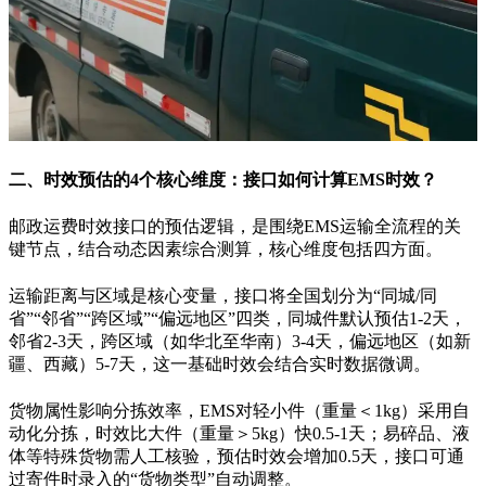
二、时效预估的
4
个核心维度：接口如何计算
EMS
时效？
邮政运费时效接口的预估逻辑，是围绕
EMS
运输全流程的关
键节点，结合动态因素综合测算，核心维度包括四方面。
运输距离与区域是核心变量，接口将全国划分为
“
同城
/
同
省
”“
邻省
”“
跨区域
”“
偏远地区
”
四类，同城件默认预估
1-2
天，
邻省
2-3
天，跨区域（如华北至华南）
3-4
天，偏远地区（如新
疆、西藏）
5-7
天，这一基础时效会结合实时数据微调。
货物属性影响分拣效率，
EMS
对轻小件（重量＜
1kg
）采用自
动化分拣，时效比大件（重量＞
5kg
）快
0.5-1
天；易碎品、液
体等特殊货物需人工核验，预估时效会增加
0.5
天，接口可通
过寄件时录入的
“
货物类型
”
自动调整。