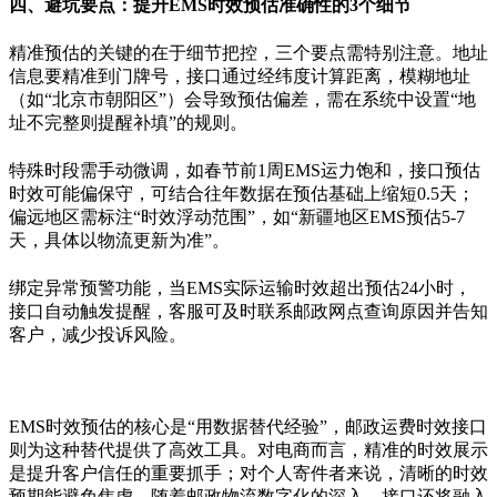
四、避坑要点：提升
EMS
时效预估准确性的
3
个细节
精准预估的关键的在于细节把控，三个要点需特别注意。地址
信息要精准到门牌号，接口通过经纬度计算距离，模糊地址
（如
“
北京市朝阳区
”
）会导致预估偏差，需在系统中设置
“
地
址不完整则提醒补填
”
的规则。
特殊时段需手动微调，如春节前
1
周
EMS
运力饱和，接口预估
时效可能偏保守，可结合往年数据在预估基础上缩短
0.5
天；
偏远地区需标注
“
时效浮动范围
”
，如
“
新疆地区
EMS
预估
5-7
天，具体以物流更新为准
”
。
绑定异常预警功能，当
EMS
实际运输时效超出预估
24
小时，
接口自动触发提醒，客服可及时联系邮政网点查询原因并告知
客户，减少投诉风险。
EMS
时效预估的核心是
“
用数据替代经验
”
，邮政运费时效接口
则为这种替代提供了高效工具。对电商而言，精准的时效展示
是提升客户信任的重要抓手；对个人寄件者来说，清晰的时效
预期能避免焦虑。随着邮政物流数字化的深入，接口还将融入