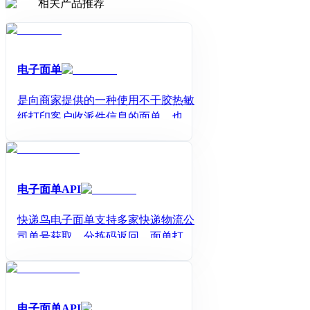
相关产品推荐
电子面单
是向商家提供的一种使用不干胶热敏
纸打印客户收派件信息的面单，也被
称为热敏纸快递标签、经济型面单，
二维码面单等。
电子面单API
快递鸟电子面单支持多家快递物流公
司单号获取、分拣码返回、面单打
印、在线下单发货、通知快递员上门
取件等功能，可用于电商平台、自营
商城、打单工具、WMS仓储系统、AP
P等需要发货的场景，可有效提高商家
电子面单API