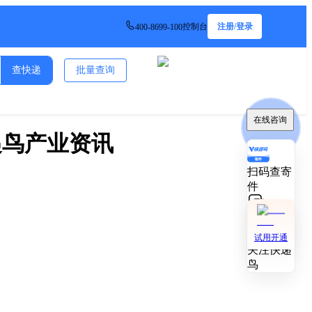
控制台
注册/登录
400-8699-100
查快递
批量查询
在线咨询
在线咨询
递鸟产业资讯
扫码查寄
扫码查寄
件
件
技术对接
技术对接
试用开通
试用开通
关注快递
关注快递
鸟
鸟