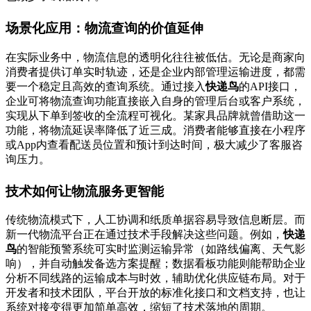
场景化应用：物流查询的价值延伸
在实际业务中，物流信息的透明化往往被低估。无论是商家向
消费者提供订单实时轨迹，还是企业内部管理运输进度，都需
要一个稳定且高效的查询系统。通过接入
快递鸟
的API接口，
企业可将物流查询功能直接嵌入自身的管理后台或客户系统，
实现从下单到签收的全流程可视化。某家具品牌就曾借助这一
功能，将物流延误率降低了近三成。消费者能够直接在小程序
或App内查看配送员位置和预计到达时间，极大减少了客服咨
询压力。
技术如何让物流服务更智能
传统物流模式下，人工协调和纸质单据容易导致信息断层。而
新一代物流平台正在通过技术手段解决这些问题。例如，
快递
鸟
的智能预警系统可实时监测运输异常（如路线偏离、天气影
响），并自动触发备选方案提醒；数据看板功能则能帮助企业
分析不同线路的运输成本与时效，辅助优化供应链布局。对于
开发者和技术团队，平台开放的标准化接口和文档支持，也让
系统对接变得更加简单高效，缩短了技术落地的周期。