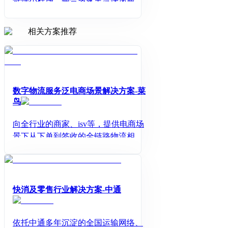
寄件小程序，整合多家主流快递服
务，为用户提供一站式寄件解决方
案。5元起寄全国，多品牌智能比价，
相关方案推荐
最快2小时上门，先寄后付，让寄件更
简单、更省心！
数字物流服务泛电商场景解决方案-菜
鸟
向全行业的商家、isv等，提供电商场
景下从下单到签收的全链路物流相关
数据类服务。
快消及零售行业解决方案-中通
依托中通多年沉淀的全国运输网络、