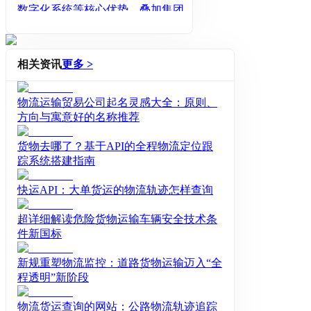
数字化系统等核心优势，叠加集团快
递、快运、云仓、航空等各个生态资
源，深入融入汽车、3C电子及高端制
造、快消及零售等重点产业，形成覆
相关资讯
更多 >
盖相关赛道的采购、生产、销售和售
后等环节的绿色供应链管理服务能
物流运输贸易公司起名灵感大全：原则、
力，及到仓、到厂、到店、到家等定
方向与寓意好的名称推荐
制化全渠道解决方案。
货物去哪了？基于API的全程物流定位跟
踪系统搭建指南
快运API：大单货运的物流轨迹怎样查询
超详细解读危险货物运输车辆安全技术条
件新国标
新规重塑物流监控：道路货物运输迈入“全
程透明”新阶段
物流货运查询的网站：公路物流轨迹追踪