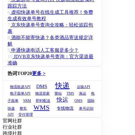
跟踪方法
6
虚拟快递单号在线生成工具推荐！免费
生成有效单号教程
7
京东快递单号查询全攻略：轻松追踪包
裹
8
酒能不能寄快递？各类酒品寄送规定详
解
9
申通快递电话人工客服是多少？
10
JDVB京东快递单号查询：官方渠道最
准确
热词TOP20
更多 >
快递
DMS
物流轨迹API
运输API
电子面单API
物流管家
驿站
TMS
海运
电
快运
子面单
SRM
即时配送
OMS
国际
WMS
专线物流
快递
整车
单号识别
API
交付管理
官网社群
行业社群
跨境社群