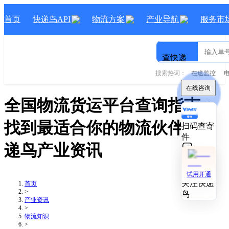
首页
快递鸟API
物流方案
产业导航
服务市
查快递
搜索热词：
在途监控
在线咨询
在线咨询
全国物流货运平台查询指南：
找到最适合你的物流伙伴
- 快
扫码查寄
扫码查寄
件
件
递鸟产业资讯
技术对接
技术对接
试用开通
试用开通
关注快递
关注快递
首页
>
鸟
鸟
产业资讯
>
物流知识
>