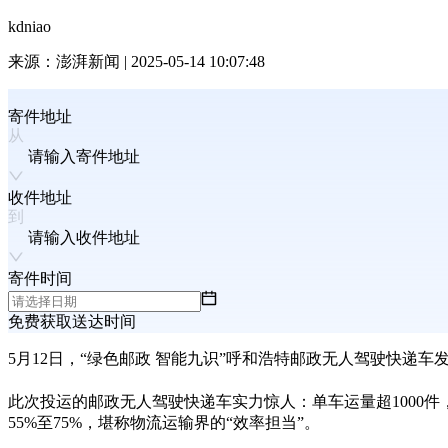
kdniao
来源：
澎湃新闻
|
2025-05-14 10:07:48
寄件地址
请输入寄件地址
收件地址
请输入收件地址
寄件时间
免费获取送达时间
5
月
12
日，“绿色邮政 智能九识”呼和浩特邮政无人驾驶快递车
此次投运的邮政无人驾驶快递车实力惊人：单车运量超
1000
件
55%
至
75%
，堪称物流运输界的“效率担当”。