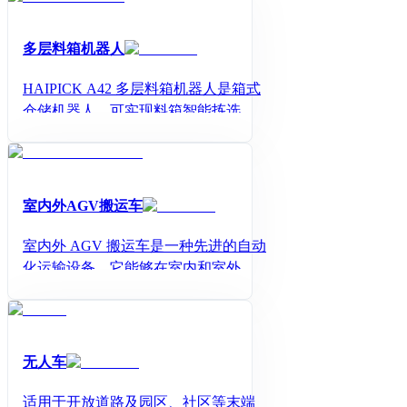
多层料箱机器人
HAIPICK A42 多层料箱机器人是箱式
仓储机器人，可实现料箱智能拣选、
存取，多料箱同时搬运(单趟承重最高
可达300KG)。
室内外AGV搬运车
室内外 AGV 搬运车是一种先进的自动
化运输设备。它能够在室内和室外环
境中自如运行，精准执行搬运任务。
凭借智能导航和高效驱动系统，可提
升物流效率，降低人力成本，广泛应
用于制造业、仓储物流等领域，是现
无人车
代企业智能化的得力助手。
适用于开放道路及园区、社区等末端