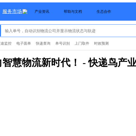
服务市场
产业资讯
帮助与文档
生态合作
在途监控
电子面单
快递查询
单号识别
上门取件
时效预测
向智慧物流新时代！
- 快递鸟产