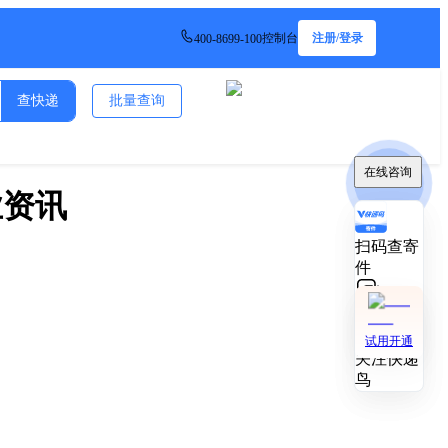
控制台
注册/登录
400-8699-100
查快递
批量查询
在线咨询
在线咨询
业资讯
扫码查寄
扫码查寄
件
件
技术对接
技术对接
试用开通
试用开通
关注快递
关注快递
鸟
鸟