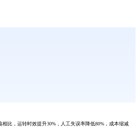
输相比，运转时效提升
30%
，人工失误率降低
80%
，成本缩减