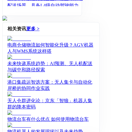
配送场景。具备L4级自动驾驶能力，
有效提升人工配送效率，降低订单运
营成本，帮助企业实现降本增效。
相关资讯
更多 >
电商仓储物流如何智能化升级？AGV机器
人与WMS系统这样搭
未来快递系统趋势：AI预测、无人机配送
与碳中和路径探索
​​港口集疏运智选方案：无人集卡与自动化
岸桥的协同作业实践​​
无人仓群进化论：京东「智狼」机器人集
群的降本密码​
物流台车有什么优点 如何使用物流台车
物流机器人的发展现状以及未来趋势