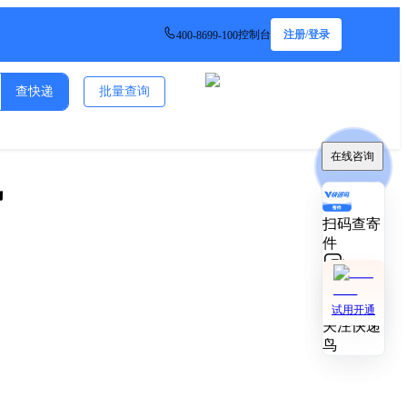
控制台
注册/登录
400-8699-100
查快递
批量查询
在线咨询
在线咨询
讯
扫码查寄
扫码查寄
件
件
技术对接
技术对接
试用开通
试用开通
关注快递
关注快递
鸟
鸟