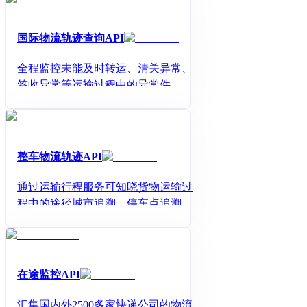
国际物流轨迹查询API
全程监控未能及时转运、清关异常、
签收异常等运输过程中的异常件，降
低买家投诉率。
整车物流轨迹API
通过运输行程服务可知晓货物运输过
程中的途径城市追溯、停车点追溯、
订单线路追溯， 并可在费用结算时校
验业务真实性。
在途监控API
汇集国内外2500多家快递公司的物流