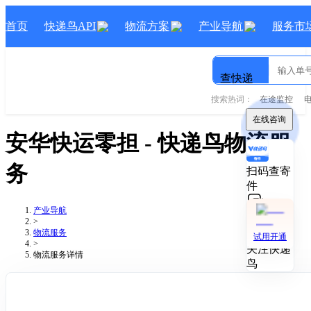
首页
快递鸟API
物流方案
产业导航
服务市
查快递
搜索热词：
在途监控
在线咨询
安华快运零担
- 快递鸟物流服
务
扫码查寄
件
产业导航
技术对接
>
物流服务
试用开通
>
关注快递
物流服务详情
鸟