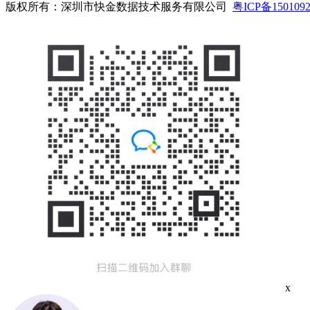
版权所有：深圳市快金数据技术服务有限公司
粤ICP备150109
x