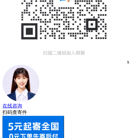
x
在线咨询
扫码查寄件