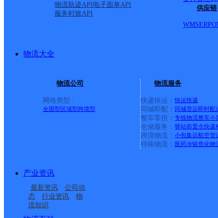
物流轨迹API
电子面单API
供应链
服务时效API
WMS
ERP
O
物流大全
物流公司
物流服务
网络类型：
快递快运：
快运
快递
全国型
区域型
跨境型
同城即配：
同城货运
即时配
整车零担：
专线物流
整车
小
仓储服务：
驿站
前置仓
快递
上一条：
中国邮政集团有限公司新疆维吾尔自治区叶城县乌
跨境物流：
小包集运
航空货
特殊物流：
医药冷链
危化物
周边网点
产业资讯
淮北杜集区矿业博览城
安徽杜集
最新资讯
公司动
朔西邮政所
朔里邮政所
营业部
态
行业资讯
物
流知识
石台邮政所
岱河邮政所