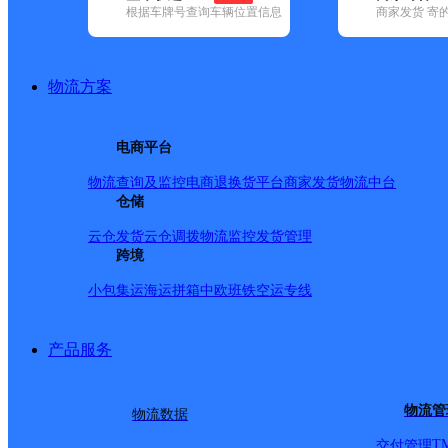
根据车牌号查询车辆位置信息
商家发货 寄
基本信息
所属快递：邮政国内
物流方案
所属区域：安徽省-淮北市-杜集区
网点电话：
网点地址：淮北市杜集区矿山集街道办事处
电商平台
网点负责人：
物流查询及监控
电商退换货
平台商家发货
物流中台
仓储
派送范围
云仓发货
云仓调拨
物流监控
发货管理
跨境
-
小包集运
海运拼箱
中欧班铁
空运专线
产品服务
物流管
物流数据
T
交付管理