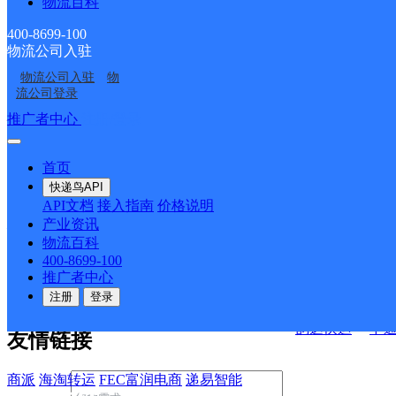
物流百科
淮北市相山区兰美校园
淮北杜集区红星美凯龙
快印服务部
营业点
400-8699-100
物流公司入驻
决方案
物流公司入驻
物
流公司登录
快运查询
接口API
推广者中心
注册/登录
宏行中运物流
API接口文档
FAQ/帮助文档
快递鸟
首页
百世快运
邦
API接口
DEMO下载
快递鸟API
德邦快递
高
API文档
接入指南
价格说明
关于我们
华企快运
环
产业资讯
物流百科
京东快运
聚
400-8699-100
公司介绍
企业动态
联系我们
法律声
速佳达快运
推广者中心
明
合作伙伴
快递鸟接口服务协议
用
注册
登录
户隐私政策
易达快运
驿
韵达快运
中
友情链接
商派
海淘转运
FEC富润电商
递易智能