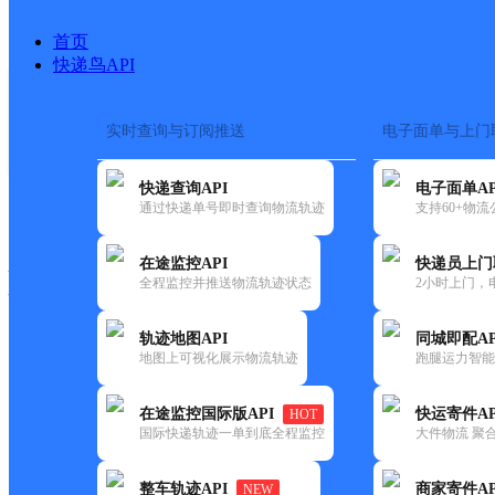
首页
快递鸟API
实时查询与订阅推送
电子面单与上门
搜索热词：
在途监控
快递查询API
电子面单AP
快递大全
快运大全
快递时效
通过快递单号即时查询物流轨迹
支持60+物
在途监控API
快递员上门
快递公司
全程监控并推送物流轨迹状态
2小时上门，
快递网点
电话大全
轨迹地图API
同城即配AP
地图上可视化展示物流轨迹
跑腿运力智能
邮政
矿山集邮政所
在途监控国际版API
快运寄件AP
HOT
国内
国际快递轨迹一单到底全程监控
大件物流 聚合
更新时间：2021-12-03 00:00:00
整车轨迹API
商家寄件AP
NEW