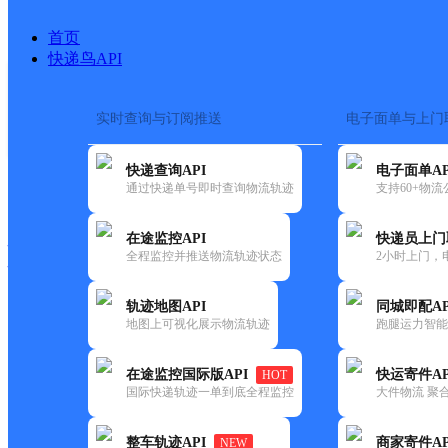
首页
快递鸟API
实时查询与订阅推送
电子面单与上门
搜索热词：
在途监控
快递查询API
电子面单AP
快递大全
快运大全
快递时效
通过快递单号即时查询物流轨迹
支持60+物
在途监控API
快递员上门
快递公司
全程监控并推送物流轨迹状态
2小时上门，
快递网点
电话大全
轨迹地图API
同城即配AP
地图上可视化展示物流轨迹
跑腿运力智能
邮政
赵湾邮政支局
在途监控国际版API
快运寄件AP
HOT
国内
国际快递轨迹一单到底全程监控
大件物流 聚合
更新时间：2021-12-03 00:00:00
整车轨迹API
商家寄件AP
NEW