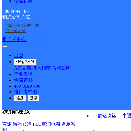
物流百科
红军邮政所
棕溪邮政支局
神河邮政支局
下菜湾邮政支局
400-8699-100
物流公司入驻
甘溪邮政支局
旬阳县段家河所
物流公司入驻
物
构元邮政所
吕河邮政支局
流公司登录
接口API
推广者中心
注册/登录
快运查询
API接口文档
FAQ/帮助文档
快递鸟
宏行中运物流
首页
API接口
DEMO下载
快递鸟API
百世快运
邦
API文档
接入指南
价格说明
关于我们
德邦快递
高
产业资讯
物流百科
华企快运
环
公司介绍
企业动态
联系我们
法律声
400-8699-100
京东快运
聚
明
合作伙伴
快递鸟接口服务协议
用
推广者中心
户隐私政策
速佳达快运
注册
登录
易达快运
驿
友情链接
韵达快运
中
商派
海淘转运
FEC富润电商
递易智
能