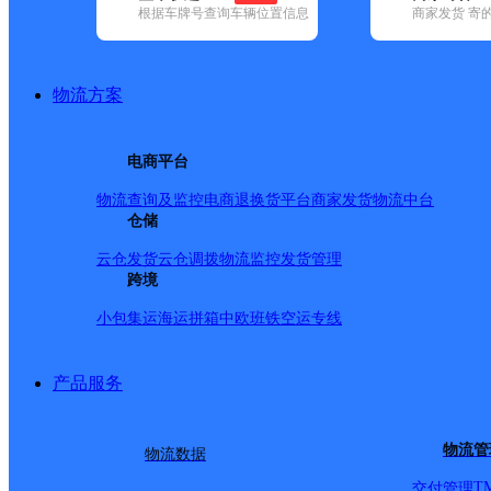
根据车牌号查询车辆位置信息
商家发货 寄
基本信息
所属快递：邮政国内
物流方案
所属区域：陕西省-安康市-旬阳市
网点电话：
网点地址：赵湾镇街道
电商平台
网点负责人：
物流查询及监控
电商退换货
平台商家发货
物流中台
仓储
派送范围
云仓发货
云仓调拨
物流监控
发货管理
跨境
-
小包集运
海运拼箱
中欧班铁
空运专线
产品服务
物流管
物流数据
T
交付管理