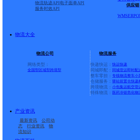
物流轨迹API
电子面单API
供应链
服务时效API
WMS
ERP
O
物流大全
物流公司
物流服务
网络类型：
快递快运：
快运
快递
全国型
区域型
跨境型
同城即配：
同城货运
即时配
整车零担：
专线物流
整车
小
仓储服务：
驿站
前置仓
快递
上一条：
中国邮政集团有限公司新疆维吾尔自治区叶城县乌
跨境物流：
小包集运
航空货
特殊物流：
医药冷链
危化物
周边网点
产业资讯
安康旬阳县
旬阳县赵湾镇合作点
最新资讯
公司动
旬阳县吕河镇合作点
小河邮政支局
ID3780
态
行业资讯
物
流知识
关口邮政支局
菜湾邮政支局
ID12155