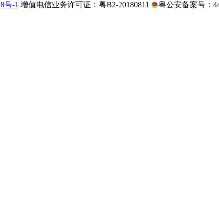
28号-1
增值电信业务许可证：粤B2-20180811
粤公安备案号：4403