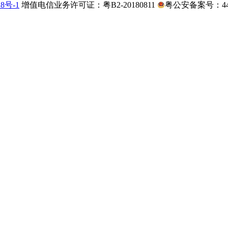
28号-1
增值电信业务许可证：粤B2-20180811
粤公安备案号：4403