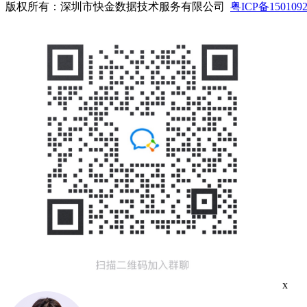
版权所有：深圳市快金数据技术服务有限公司
粤ICP备150109
x