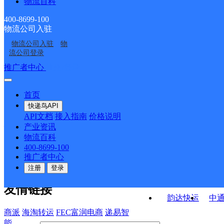
物流百科
广州区广州分拨营销市
广东主城区公司广州白
云嘉禾服务部永平分部
苑寄存点分部
广东广州白云区大源公
广州夏茅
场部田园美妆分部
云区马务服务部夏茅海
400-8699-100
物流公司入驻
广东主城公司广州白云
广东主城区公司广州广
司山支山街分部
口寄存点分部
物流公司入驻
物
广州区广州分拨营销市
广东广州白云区汇侨公
皇岗服务部二横路分部
外服务部元下田新分部
流公司登录
场部五合分部
司润云路SC分部
接口API
推广者中心
注册/登录
快运查询
API接口文档
FAQ/帮助文档
快递鸟
宏行中运物流
首页
API接口
DEMO下载
快递鸟API
百世快运
邦
API文档
接入指南
价格说明
关于我们
德邦快递
高
产业资讯
物流百科
华企快运
环
公司介绍
企业动态
联系我们
法律声
400-8699-100
京东快运
聚
明
合作伙伴
快递鸟接口服务协议
用
推广者中心
户隐私政策
速佳达快运
注册
登录
易达快运
驿
友情链接
韵达快运
中
商派
海淘转运
FEC富润电商
递易智
能