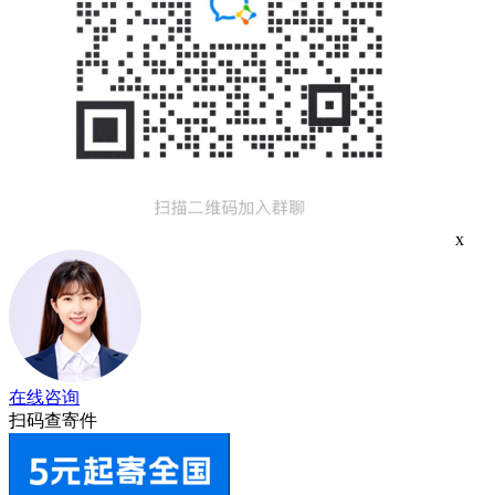
x
在线咨询
扫码查寄件