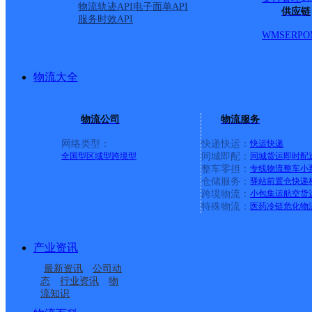
物流轨迹API
电子面单API
供应链
服务时效API
WMS
ERP
O
物流大全
物流公司
物流服务
网络类型：
快递快运：
快运
快递
全国型
区域型
跨境型
同城即配：
同城货运
即时配
整车零担：
专线物流
整车
小
仓储服务：
驿站
前置仓
快递
上一条：
义乌廿三里网点
跨境物流：
小包集运
航空货
特殊物流：
医药冷链
危化物
周边网点
产业资讯
广东广州白云区神山公
广东主城公司广州白云
最新资讯
公司动
广东广州白云区大源公
广东主城区公司广州白
司锦升分部
大朗服务部大朗寄存点
态
行业资讯
物
流知识
广州罗冲围
广东主城区公司广州白
司黄庄西街分部
云区马务服务部南悦花