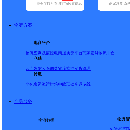
根据车牌号查询车辆位置信息
商家发货 寄
基本信息
所属快递：圆通速递
物流方案
所属区域：广东省-广州市-白云区
网点电话：
网点地址：广东省广州市白云区江高
电商平台
网点负责人：
物流查询及监控
电商退换货
平台商家发货
物流中台
仓储
派送范围
云仓发货
云仓调拨
物流监控
发货管理
跨境
全境
小包集运
海运拼箱
中欧班铁
空运专线
产品服务
物流管
物流数据
T
交付管理