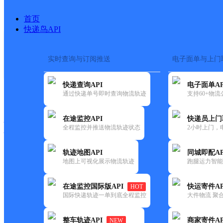
首页
快递鸟API
实时查询与订阅推送
电子面单与上门
搜索热词：
在途监控
快递查询API
电子面单AP
快递大全
快运大全
快递时效
通过快递单号即时查询物流轨迹
支持60+物
在途监控API
快递员上门
快递公司
全程监控并推送物流轨迹状态
2小时上门，
快递网点
电话大全
轨迹地图API
同城即配AP
地图上可视化展示物流轨迹
跑腿运力智能
圆通
白云区江高
在途监控国际版API
快运寄件AP
HOT
速递
国际快递轨迹一单到底全程监控
大件物流 聚合
更新时间：2021-11-26 00:00:00
整车轨迹API
商家寄件AP
NEW