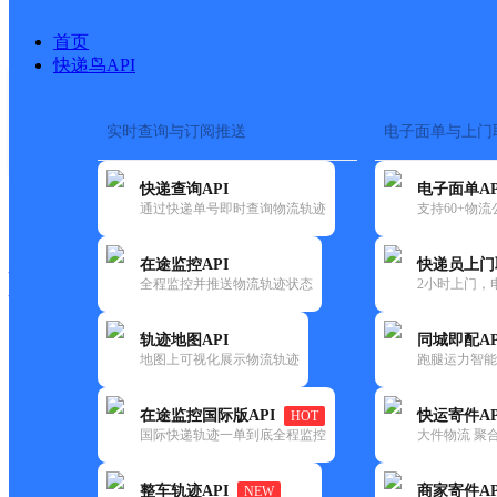
首页
快递鸟API
实时查询与订阅推送
电子面单与上门
搜索热词：
快递查询API
电子面单AP
快递大全
快运大全
快递时效
通过快递单号即时查询物流轨迹
支持60+物
在途监控API
快递员上门
快递公司
全程监控并推送物流轨迹状态
2小时上门，
快递网点
电话大全
轨迹地图API
同城即配AP
地图上可视化展示物流轨迹
跑腿运力智能
百世
邱县
在途监控国际版API
快运寄件AP
HOT
快递
国际快递轨迹一单到底全程监控
大件物流 聚合
更新时间：2021-11-26 00:00:00
整车轨迹API
商家寄件AP
NEW