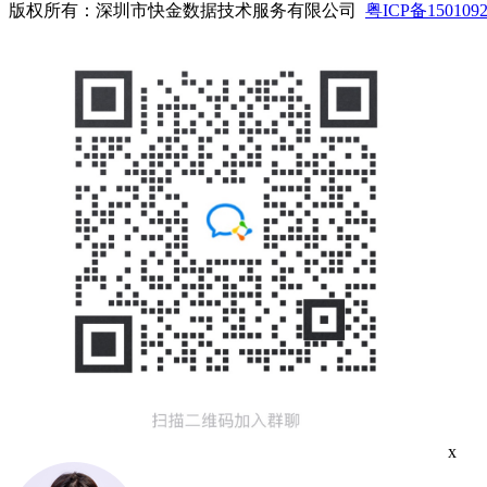
版权所有：深圳市快金数据技术服务有限公司
粤ICP备150109
x