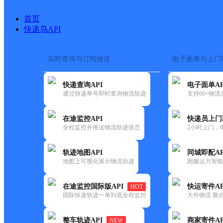
首页
快递鸟API
实时查询与订阅推送
电子面单与上门
搜索热词：
在途监控
快递查询API
电子面单AP
快递大全
快运大全
快递时效
通过快递单号即时查询物流轨迹
支持60+物
在途监控API
快递员上门
快递公司
全程监控并推送物流轨迹状态
2小时上门，
快递网点
电话大全
轨迹地图API
同城即配AP
地图上可视化展示物流轨迹
跑腿运力智能
邮政
牛孔邮政所
在途监控国际版API
快运寄件AP
HOT
国内
国际快递轨迹一单到底全程监控
大件物流 聚合
更新时间：2021-12-03 00:00:00
整车轨迹API
商家寄件AP
NEW