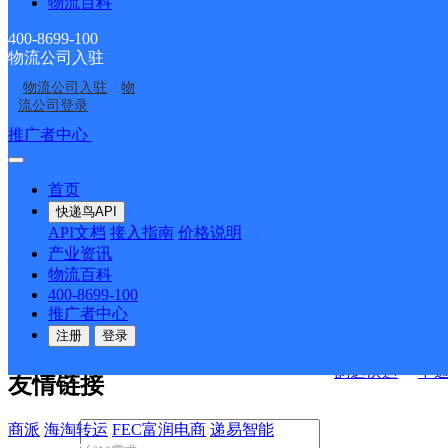
物流百科
骑马坝邮政所
哈德邮政所
戈奎邮政所
平河邮政所
400-8699-100
物流公司入驻
绿春县
红河绿春网点
决方案
物流公司入驻
物
流公司登录
快运查询
接口API
推广者中心
注册/登录
宏行中运物流
API接口文档
FAQ/帮助文档
快递鸟
首页
百世快运
邦
API接口
DEMO下载
快递鸟API
德邦快递
高
API文档
接入指南
价格说明
关于我们
华企快运
环
产业资讯
物流百科
京东快运
聚
400-8699-100
公司介绍
企业动态
联系我们
法律声
速佳达快运
推广者中心
明
合作伙伴
快递鸟接口服务协议
用
注册
登录
户隐私政策
易达快运
驿
韵达快运
中
友情链接
商派
海淘转运
FEC富润电商
递易智能