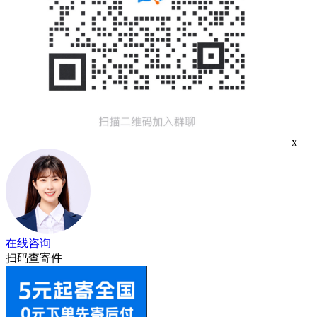
x
在线咨询
扫码查寄件