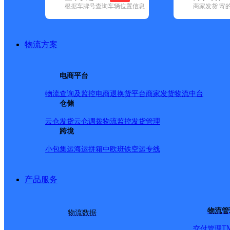
根据车牌号查询车辆位置信息
商家发货 寄
基本信息
所属快递：邮政国内
物流方案
所属区域：云南省-红河哈尼族彝族自治州-绿春县
网点电话：
网点地址：绿春县牛孔乡人民政府驻地
电商平台
网点负责人：
物流查询及监控
电商退换货
平台商家发货
物流中台
仓储
派送范围
云仓发货
云仓调拨
物流监控
发货管理
跨境
-
小包集运
海运拼箱
中欧班铁
空运专线
产品服务
物流管
物流数据
T
交付管理