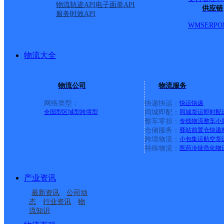
物流轨迹API
电子面单API
供应链
服务时效API
WMS
ERP
O
物流大全
物流公司
物流服务
网络类型：
快递快运：
快运
快递
全国型
区域型
跨境型
同城即配：
同城货运
即时配
整车零担：
专线物流
整车
小
仓储服务：
驿站
前置仓
快递
上一条：
中国邮政集团有限公司新疆维吾尔自治区叶城县乌
跨境物流：
小包集运
航空货
特殊物流：
医药冷链
危化物
周边网点
产业资讯
红河州绿春县
云南红河州蒙自公司绿
最新资讯
公司动
绿春县平河乡合作点
红河绿春县营业部
春县分部
态
行业资讯
物
流知识
大水沟邮政所
大黑山邮政所
ID3925