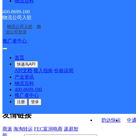
物流百科
中国邮政集团有限公司
中国邮政集团有限公司
中国邮政集团有限公司
中国邮政集团有限公司
安徽省芜湖市繁昌区马
安徽省芜湖市繁昌区荻
400-8699-100
物流公司入驻
中国邮政集团有限公司
中国邮政集团有限公司
安徽省芜湖市繁昌区孙
安徽省芜湖市繁昌区桃
坝邮政所
港支局
物流公司入驻
物
芜湖市繁昌区印象春谷
繁阳名郡快递驿站
安徽省芜湖市繁昌区赤
安徽省芜湖市繁昌区新
村支局
冲邮政所
流公司登录
营业点
沙邮政所
港支局
接口API
推广者中心
注册/登录
快运查询
API接口文档
FAQ/帮助文档
快递鸟
宏行中运物流
首页
API接口
DEMO下载
快递鸟API
百世快运
邦
API文档
接入指南
价格说明
关于我们
德邦快递
高
产业资讯
物流百科
华企快运
环
公司介绍
企业动态
联系我们
法律声
400-8699-100
京东快运
聚
明
合作伙伴
快递鸟接口服务协议
用
推广者中心
户隐私政策
速佳达快运
注册
登录
易达快运
驿
友情链接
韵达快运
中
商派
海淘转运
FEC富润电商
递易智
能