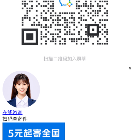
x
在线咨询
扫码查寄件