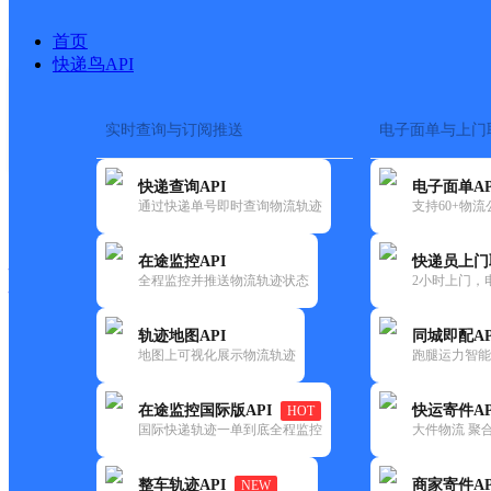
首页
快递鸟API
实时查询与订阅推送
电子面单与上门
搜索热词：
在途监控
快递查询API
电子面单AP
快递大全
快运大全
快递时效
通过快递单号即时查询物流轨迹
支持60+物
在途监控API
快递员上门
快递公司
全程监控并推送物流轨迹状态
2小时上门，
快递网点
电话大全
轨迹地图API
同城即配AP
地图上可视化展示物流轨迹
跑腿运力智能
邮政
中国邮政集团有限公司安徽省
在途监控国际版API
快运寄件AP
HOT
国内
国际快递轨迹一单到底全程监控
大件物流 聚合
更新时间：2021-12-03 00:00:00
整车轨迹API
商家寄件AP
NEW