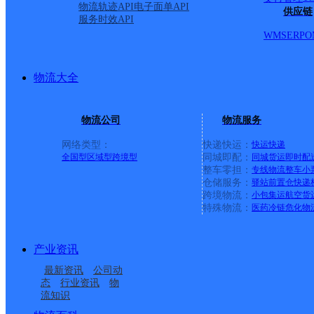
物流轨迹API
电子面单API
供应链
服务时效API
WMS
ERP
O
物流大全
物流公司
物流服务
网络类型：
快递快运：
快运
快递
全国型
区域型
跨境型
同城即配：
同城货运
即时配
整车零担：
专线物流
整车
小
仓储服务：
驿站
前置仓
快递
上一条：
中国邮政集团有限公司新疆维吾尔自治区叶城县乌
跨境物流：
小包集运
航空货
特殊物流：
医药冷链
危化物
周边网点
产业资讯
芜湖繁昌县
安徽芜湖繁昌县公司
最新资讯
公司动
UH安徽繁昌
UH安徽繁昌A
态
行业资讯
物
流知识
芜湖繁昌县网点
安徽繁昌公司