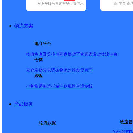
根据车牌号查询车辆位置信息
商家发货 寄
基本信息
所属快递：邮政国内
物流方案
所属区域：安徽省-芜湖市-繁昌区
网点电话：
网点地址：安徽省芜湖市繁昌县繁阳镇沿河北路邮政综合
电商平台
网点负责人：
物流查询及监控
电商退换货
平台商家发货
物流中台
仓储
派送范围
云仓发货
云仓调拨
物流监控
发货管理
跨境
-
小包集运
海运拼箱
中欧班铁
空运专线
产品服务
物流管
物流数据
T
交付管理