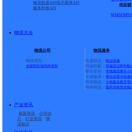
物流轨迹API
电子面单API
供应链
服务时效API
WMS
ERP
O
物流大全
物流公司
物流服务
网络类型：
快递快运：
快运
快递
全国型
区域型
跨境型
同城即配：
同城货运
即时配
整车零担：
专线物流
整车
小
仓储服务：
驿站
前置仓
快递
上一条：
义乌廿三里网点
跨境物流：
小包集运
航空货
特殊物流：
医药冷链
危化物
周边网点
产业资讯
安徽合肥瑶海长淮白马
安徽主城区公司肥东漕
最新资讯
公司动
安徽主城区公司合肥黄
合肥瑶海工业区
公司
冲服务部
态
行业资讯
物
流知识
安徽主城区公司合肥新
安徽主城区公司合肥瑶
山路服务部