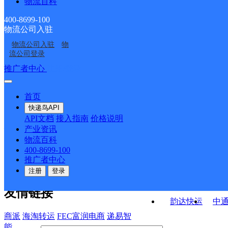
物流百科
合肥磨店
合肥新站五部
站区服务部
海方庙大市场服务部
安徽主城区公司肥东县
合肥瑶海一部
400-8699-100
物流公司入驻
安徽主城区公司合肥和
安徽主城区公司合肥金
龙岗镇服务部
物流公司入驻
物
UH合肥火车站
合肥瑶海区临泉东路营
平广场服务部
大塘服务部
流公司登录
业部
接口API
推广者中心
注册/登录
快运查询
API接口文档
FAQ/帮助文档
快递鸟
宏行中运物流
首页
API接口
DEMO下载
快递鸟API
百世快运
邦
API文档
接入指南
价格说明
关于我们
德邦快递
高
产业资讯
物流百科
华企快运
环
公司介绍
企业动态
联系我们
法律声
400-8699-100
京东快运
聚
明
合作伙伴
快递鸟接口服务协议
用
推广者中心
户隐私政策
速佳达快运
注册
登录
易达快运
驿
友情链接
韵达快运
中
商派
海淘转运
FEC富润电商
递易智
能