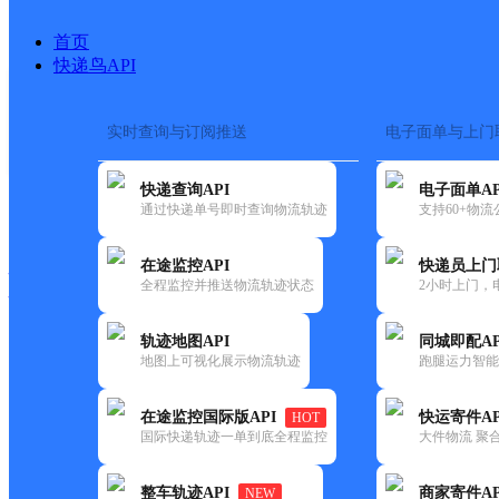
首页
快递鸟API
实时查询与订阅推送
电子面单与上门
搜索热词：
在途监控
快递查询API
电子面单AP
快递大全
快运大全
快递时效
通过快递单号即时查询物流轨迹
支持60+物
在途监控API
快递员上门
快递公司
全程监控并推送物流轨迹状态
2小时上门，
快递网点
电话大全
轨迹地图API
同城即配AP
地图上可视化展示物流轨迹
跑腿运力智能
极兔
合肥瑶海胜利路网点
在途监控国际版API
快运寄件AP
HOT
速递
国际快递轨迹一单到底全程监控
大件物流 聚合
更新时间：2021-11-26 00:00:00
整车轨迹API
商家寄件AP
NEW