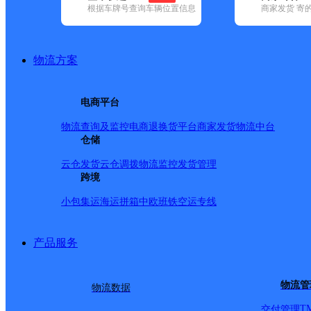
根据车牌号查询车辆位置信息
商家发货 寄
基本信息
所属快递：极兔速递
物流方案
所属区域：安徽省-合肥市-瑶海区
网点电话：
网点地址：新蚌埠路与白龙路交口七里塘工业园内
电商平台
网点负责人：
物流查询及监控
电商退换货
平台商家发货
物流中台
仓储
派送范围
云仓发货
云仓调拨
物流监控
发货管理
跨境
小包集运
海运拼箱
中欧班铁
空运专线
产品服务
物流管
物流数据
T
交付管理