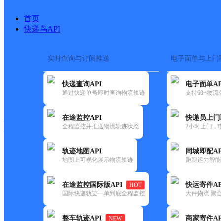
首页
快递鸟API
实时查询与订阅推送
电子面单与上门
搜索热词：
在途监控
快递查询API
电子面单AP
快递大全
快运大全
快递时效
通过快递单号即时查询物流轨迹
支持60+物
在途监控API
快递员上门
快递公司
全程监控并推送物流轨迹状态
2小时上门，
快递网点
电话大全
轨迹地图API
同城即配AP
地图上可视化展示物流轨迹
跑腿运力智能
邮政
中国邮政集团有限公司山东省
在途监控国际版API
快运寄件AP
HOT
国内
国际快递轨迹一单到底全程监控
大件物流 聚合
更新时间：2021-12-03 00:00:00
整车轨迹API
商家寄件AP
NEW