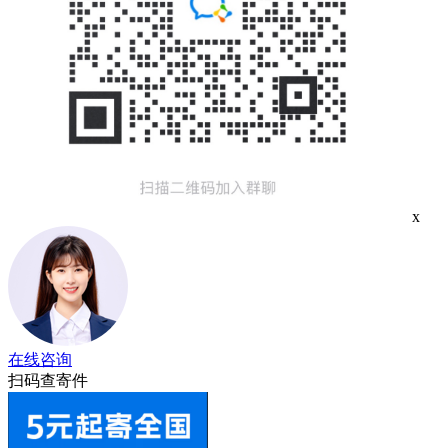
x
在线咨询
扫码查寄件