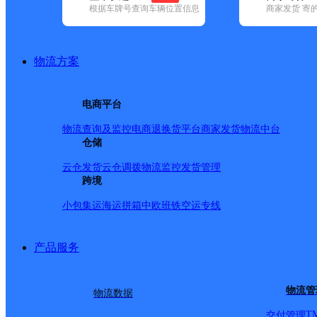
根据车牌号查询车辆位置信息
商家发货 寄
基本信息
所属快递：邮政国内
物流方案
所属区域：山东省-临沂市-沂南县
网点电话：
网点地址：山东省临沂市沂南县苏村镇驻地东红路6号
电商平台
网点负责人：
物流查询及监控
电商退换货
平台商家发货
物流中台
仓储
派送范围
云仓发货
云仓调拨
物流监控
发货管理
跨境
-
小包集运
海运拼箱
中欧班铁
空运专线
产品服务
物流管
物流数据
T
交付管理