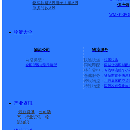
物流轨迹API
电子面单API
供应链
服务时效API
WMS
ERP
O
物流大全
物流公司
物流服务
网络类型：
快递快运：
快运
快递
全国型
区域型
跨境型
同城即配：
同城货运
即时配
整车零担：
专线物流
整车
小
仓储服务：
驿站
前置仓
快递
上一条：
中国邮政集团有限公司新疆维吾尔自治区叶城县乌
跨境物流：
小包集运
航空货
特殊物流：
医药冷链
危化物
周边网点
产业资讯
临沂营销公司共通店铺
临沂沂南县
最新资讯
公司动
临沂沂南县花山路网点
临沂沂南县东部乡镇营
态
行业资讯
物
流知识
临沂沂南县西部乡镇营
UH临沂沂南Y
业部