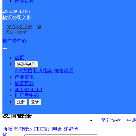
物流百科
沂南县苏村镇合作点
临沂沂南县界湖街道营
业部
山东临沂沂南
山东沂南公司
ID11316
业部
400-8699-100
物流公司入驻
临沂沂南县乡镇营业部
沂南县双堠镇合作点
物流公司入驻
物
中国邮政集团有限公司
中国邮政集团有限公司
ID11720
流公司登录
山东省沂南县铜井支局
山东省沂南县孙祖支局
接口API
推广者中心
注册/登录
快运查询
API接口文档
FAQ/帮助文档
快递鸟
宏行中运物流
首页
API接口
DEMO下载
快递鸟API
百世快运
邦
API文档
接入指南
价格说明
关于我们
德邦快递
高
产业资讯
物流百科
华企快运
环
公司介绍
企业动态
联系我们
法律声
400-8699-100
京东快运
聚
明
合作伙伴
快递鸟接口服务协议
用
推广者中心
户隐私政策
速佳达快运
注册
登录
易达快运
驿
友情链接
韵达快运
中
商派
海淘转运
FEC富润电商
递易智
能