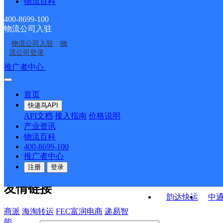
物流百科
山西大同公司新华街操
山西大同公司新泉街和
北馨花园分部
永泰分仓分部
山西大同公司新华街拥
山西大同公司平城区五
场城街分部
汇新泉湾分部
400-8699-100
物流公司入驻
山西大同公司青年路二
山西大同公司新华街站
军路分部
里店西城菜鸟裹裹
物流公司入驻
物
山西大同公司平城区五
山西大同公司平城区同
电厂便民寄存点分部
前街分部
流公司登录
里店西城分部
泉路分部
接口API
推广者中心
注册/登录
快运查询
API接口文档
FAQ/帮助文档
快递鸟
宏行中运物流
首页
API接口
DEMO下载
快递鸟API
百世快运
邦
API文档
接入指南
价格说明
关于我们
德邦快递
高
产业资讯
物流百科
华企快运
环
公司介绍
企业动态
联系我们
法律声
400-8699-100
京东快运
聚
明
合作伙伴
快递鸟接口服务协议
用
推广者中心
户隐私政策
速佳达快运
注册
登录
易达快运
驿
友情链接
韵达快运
中
商派
海淘转运
FEC富润电商
递易智
能