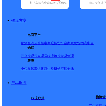
根据车牌号查询车辆位置信息
商家发货 寄
基本信息
所属快递：顺丰速运
物流方案
所属区域：山西省-大同市-平城区
网点电话：
网点地址：天泰街龙翔园外围23号商铺
电商平台
网点负责人：
物流查询及监控
电商退换货
平台商家发货
物流中台
仓储
派送范围
云仓发货
云仓调拨
物流监控
发货管理
跨境
全境
小包集运
海运拼箱
中欧班铁
空运专线
产品服务
物流管
物流数据
T
交付管理