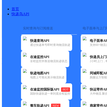
首页
快递鸟API
实时查询与订阅推送
电子面单与上门
搜索热词：
在途监控
快递查询API
电子面单AP
快递大全
快运大全
快递时效
通过快递单号即时查询物流轨迹
支持60+物
在途监控API
快递员上门
快递公司
全程监控并推送物流轨迹状态
2小时上门，
快递网点
电话大全
轨迹地图API
同城即配AP
地图上可视化展示物流轨迹
跑腿运力智能
顺丰
诚诚烟酒茶
在途监控国际版API
快运寄件AP
HOT
速运
国际快递轨迹一单到底全程监控
大件物流 聚合
更新时间：2021-11-26 00:00:00
整车轨迹API
商家寄件AP
NEW