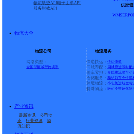
物流轨迹API
电子面单API
供应链
服务时效API
WMS
ERP
O
物流大全
物流公司
物流服务
网络类型：
快递快运：
快运
快递
全国型
区域型
跨境型
同城即配：
同城货运
即时配
整车零担：
专线物流
整车
小
仓储服务：
驿站
前置仓
快递
上一条：
义乌廿三里网点
跨境物流：
小包集运
航空货
特殊物流：
医药冷链
危化物
周边网点
产业资讯
山西大同公司平城区文
山西大同公司平城区南
最新资讯
公司动
山西大同公司魏都大道
山西大同公司开源街光
昌街文昌分部
城分部
态
行业资讯
物
流知识
山西大同公司振华南街
山西大同公司永泰南路
富临宝城分部
明佳苑分部