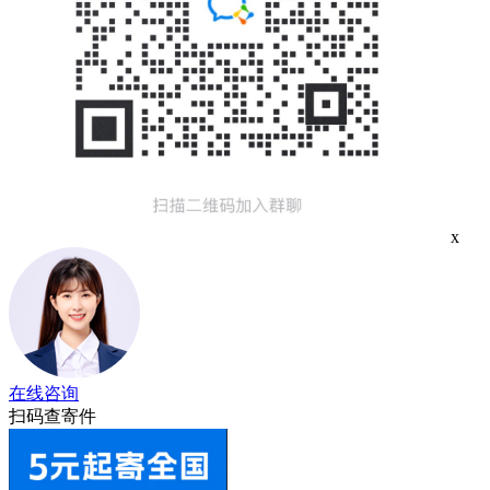
x
在线咨询
扫码查寄件