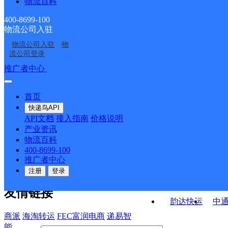
物流百科
连生邮政所
二九0邮政支局
ID11148
绥滨农场邮政支局
忠仁邮政支局
400-8699-100
物流公司入驻
中心邮政支局
新富邮政所
物流公司入驻
物
普阳邮政支局
北岗邮政所
流公司登录
接口API
推广者中心
注册/登录
快运查询
API接口文档
FAQ/帮助文档
快递鸟
宏行中运物流
首页
API接口
DEMO下载
快递鸟API
百世快运
邦
API文档
接入指南
价格说明
关于我们
德邦快递
高
产业资讯
物流百科
华企快运
环
公司介绍
企业动态
联系我们
法律声
400-8699-100
京东快运
聚
明
合作伙伴
快递鸟接口服务协议
用
推广者中心
户隐私政策
速佳达快运
注册
登录
易达快运
驿
友情链接
韵达快运
中
商派
海淘转运
FEC富润电商
递易智
能