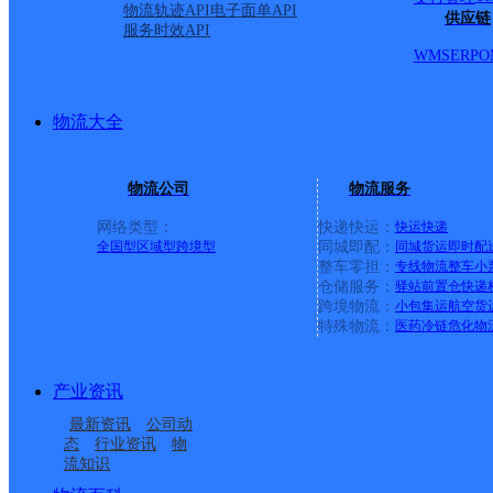
物流轨迹API
电子面单API
供应链
服务时效API
WMS
ERP
O
物流大全
物流公司
物流服务
网络类型：
快递快运：
快运
快递
全国型
区域型
跨境型
同城即配：
同城货运
即时配
整车零担：
专线物流
整车
小
仓储服务：
驿站
前置仓
快递
上一条：
广西梧州公司河西分部
跨境物流：
小包集运
航空货
特殊物流：
医药冷链
危化物
周边网点
产业资讯
黑龙江鹤岗绥滨县公司
黑龙江鹤岗绥滨县普阳
最新资讯
公司动
鹤岗绥滨县
黑龙江鹤岗绥滨县绥东
二九零农场分部
农场分部
态
行业资讯
物
流知识
鹤岗绥滨县营业部
绥滨县富强乡合作点
镇分部