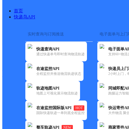
首页
快递鸟API
实时查询与订阅推送
电子面单与上门
搜索热词：
在途监控
快递查询API
电子面单AP
快递大全
快运大全
快递时效
通过快递单号即时查询物流轨迹
支持60+物
在途监控API
快递员上门
快递公司
全程监控并推送物流轨迹状态
2小时上门，
快递网点
电话大全
轨迹地图API
同城即配AP
地图上可视化展示物流轨迹
跑腿运力智能
韵达
黑龙江鹤岗绥滨县忠仁镇分部
在途监控国际版API
快运寄件AP
HOT
速递
国际快递轨迹一单到底全程监控
大件物流 聚合
更新时间：2022-07-14 00:00:00
整车轨迹API
商家寄件AP
NEW