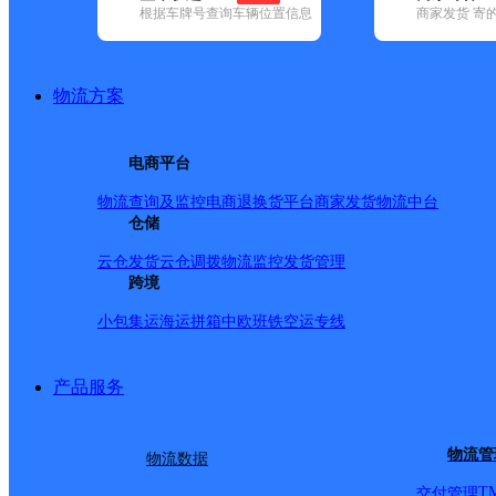
根据车牌号查询车辆位置信息
商家发货 寄
基本信息
所属快递：韵达速递
物流方案
所属区域：黑龙江省-鹤岗市-绥滨县
网点电话：
网点地址：黑龙江省鹤岗市绥滨县忠仁镇忠仁镇粮库一组
电商平台
网点负责人：
物流查询及监控
电商退换货
平台商家发货
物流中台
仓储
派送范围
云仓发货
云仓调拨
物流监控
发货管理
跨境
忠仁镇；
小包集运
海运拼箱
中欧班铁
空运专线
产品服务
物流管
物流数据
T
交付管理