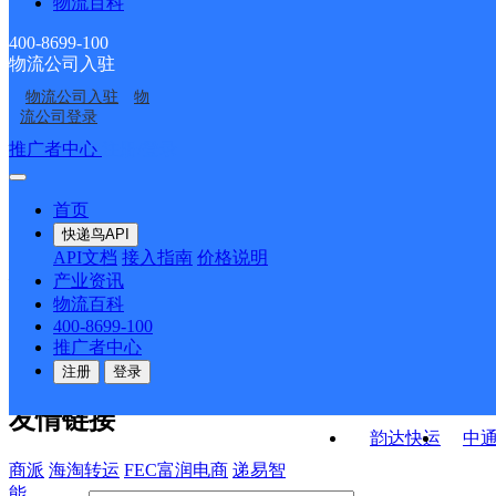
物流百科
吉林松原宁江区江南公
吉林主城区公司松原市
公司方科苑小区寄存点
司开发区四小学寄存点
吉林松原宁江区江南公
吉林松原宁江区长乐路
司嘉德小区分部
铁西区服务部
400-8699-100
物流公司入驻
吉林松原宁江区江南公
吉林松原宁江区江南公
司金钻寄存点
公司大洼镇寄存点
物流公司入驻
物
吉林主城区公司松原市
吉林主城公司松原开发
司锦江寄存点
司万丰华府分部
流公司登录
宁江区沿江社区服务部
服务部弘润和园寄存点
接口API
推广者中心
注册/登录
快运查询
API接口文档
FAQ/帮助文档
快递鸟
宏行中运物流
首页
API接口
DEMO下载
快递鸟API
百世快运
邦
API文档
接入指南
价格说明
关于我们
德邦快递
高
产业资讯
物流百科
华企快运
环
公司介绍
企业动态
联系我们
法律声
400-8699-100
京东快运
聚
明
合作伙伴
快递鸟接口服务协议
用
推广者中心
户隐私政策
速佳达快运
注册
登录
易达快运
驿
友情链接
韵达快运
中
商派
海淘转运
FEC富润电商
递易智
能