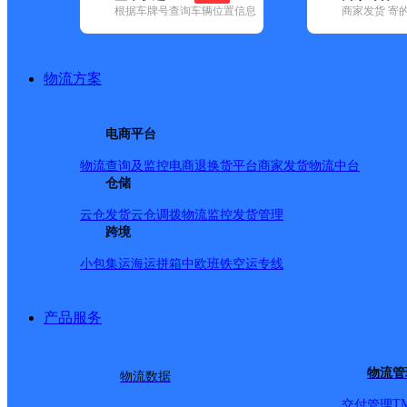
根据车牌号查询车辆位置信息
商家发货 寄
基本信息
所属快递：韵达速递
物流方案
所属区域：吉林省-松原市-宁江区
网点电话：
网点地址：吉林省松原市宁江区沿江街道恒大御景湾院里3号
电商平台
网点负责人：
物流查询及监控
电商退换货
平台商家发货
物流中台
仓储
派送范围
云仓发货
云仓调拨
物流监控
发货管理
跨境
-
小包集运
海运拼箱
中欧班铁
空运专线
产品服务
物流管
物流数据
T
交付管理