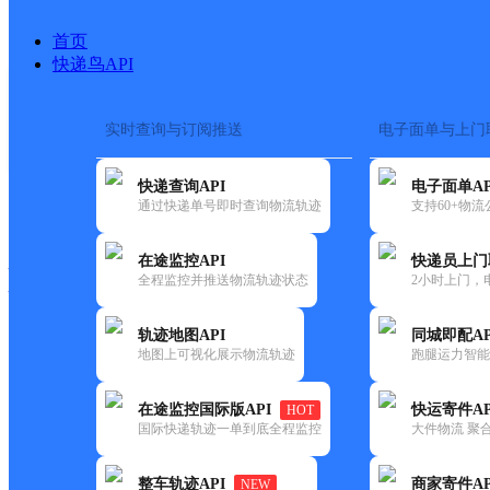
首页
快递鸟API
实时查询与订阅推送
电子面单与上门
搜索热词：
在途监控
快递查询API
电子面单AP
快递大全
快运大全
快递时效
通过快递单号即时查询物流轨迹
支持60+物
在途监控API
快递员上门
快递公司
全程监控并推送物流轨迹状态
2小时上门，
快递网点
电话大全
轨迹地图API
同城即配AP
地图上可视化展示物流轨迹
跑腿运力智能
韵达
吉林松原宁江区江南公司御景
在途监控国际版API
快运寄件AP
HOT
速递
国际快递轨迹一单到底全程监控
大件物流 聚合
更新时间：2022-07-14 00:00:00
整车轨迹API
商家寄件AP
NEW