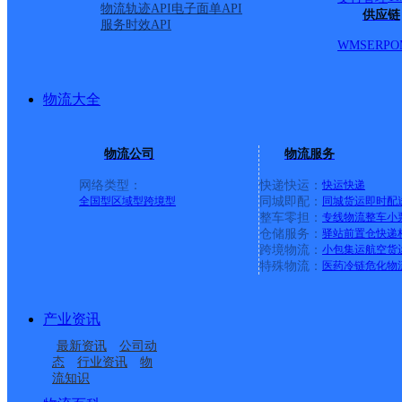
物流轨迹API
电子面单API
供应链
服务时效API
WMS
ERP
O
物流大全
物流公司
物流服务
网络类型：
快递快运：
快运
快递
全国型
区域型
跨境型
同城即配：
同城货运
即时配
整车零担：
专线物流
整车
小
仓储服务：
驿站
前置仓
快递
上一条：
广西梧州公司河西分部
跨境物流：
小包集运
航空货
特殊物流：
医药冷链
危化物
周边网点
产业资讯
吉林松原宁江区江南公
吉林松原宁江区江南公
最新资讯
公司动
吉林松原宁江区江南公
吉林松原江南公司胜利
司家天下广场寄存点建
司郭尔罗斯花园分部
态
行业资讯
物
流知识
吉林松原宁江区长乐路
吉林松原宁江区江南公
司光宇小区分部
路寄存点