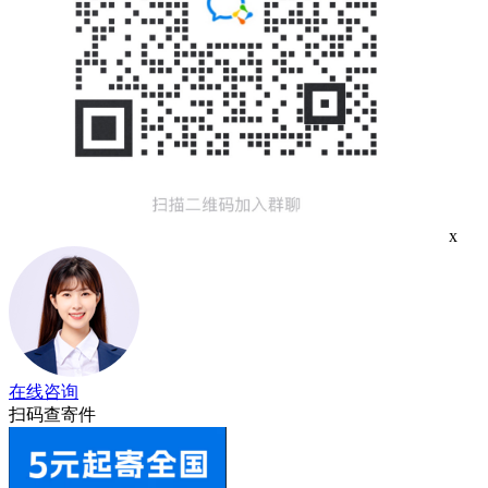
x
在线咨询
扫码查寄件