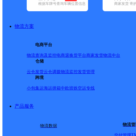
根据车牌号查询车辆位置信息
商家发货 寄
基本信息
所属快递：顺丰速运
物流方案
所属区域：湖南省-长沙市-雨花区
网点电话：
网点地址：月塘路哈佛小镇
电商平台
网点负责人：
物流查询及监控
电商退换货
平台商家发货
物流中台
仓储
派送范围
云仓发货
云仓调拨
物流监控
发货管理
跨境
全境
小包集运
海运拼箱
中欧班铁
空运专线
产品服务
物流管
物流数据
T
交付管理