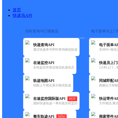
首页
快递鸟API
实时查询与订阅推送
电子面单与上门
搜索热词：
在途监控
快递查询API
电子面单AP
快递大全
快运大全
快递时效
通过快递单号即时查询物流轨迹
支持60+物
在途监控API
快递员上门
快递公司
全程监控并推送物流轨迹状态
2小时上门，
快递网点
电话大全
轨迹地图API
同城即配AP
地图上可视化展示物流轨迹
跑腿运力智能
顺丰
哈佛便利店
在途监控国际版API
快运寄件AP
HOT
速运
国际快递轨迹一单到底全程监控
大件物流 聚合
更新时间：2021-11-26 00:00:00
整车轨迹API
商家寄件AP
NEW