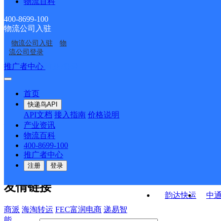
物流百科
湖南长沙雨花区泰禹公
长沙南站井湾子
代商贸城服务部
天心区桂花坪服务部高
湖南主城区公司长沙雨
长沙左家塘
司体院分部
升分部
400-8699-100
物流公司入驻
湖南主城区公司长沙井
湖南主城区公司长沙市
花区体育新城服务部
物流公司入驻
物
长沙高桥三部
湖南主城区公司长沙雨
湾子服务部百草园分部
天心区桂花坪服务部
流公司登录
花区红星服务部佳天分
接口API
推广者中心
注册/登录
快运查询
部
API接口文档
FAQ/帮助文档
快递鸟
宏行中运物流
首页
API接口
DEMO下载
快递鸟API
百世快运
邦
API文档
接入指南
价格说明
关于我们
德邦快递
高
产业资讯
物流百科
华企快运
环
公司介绍
企业动态
联系我们
法律声
400-8699-100
京东快运
聚
明
合作伙伴
快递鸟接口服务协议
用
推广者中心
户隐私政策
速佳达快运
注册
登录
易达快运
驿
友情链接
韵达快运
中
商派
海淘转运
FEC富润电商
递易智
能