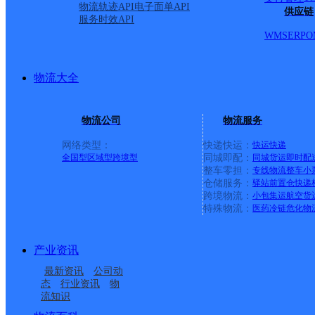
物流轨迹API
电子面单API
供应链
服务时效API
WMS
ERP
O
物流大全
物流公司
物流服务
网络类型：
快递快运：
快运
快递
全国型
区域型
跨境型
同城即配：
同城货运
即时配
整车零担：
专线物流
整车
小
仓储服务：
驿站
前置仓
快递
上一条：
义乌廿三里网点
跨境物流：
小包集运
航空货
特殊物流：
医药冷链
危化物
周边网点
产业资讯
湖南主城区公司长沙雨
长沙南二环
最新资讯
公司动
湖南主城区公司长沙桂
湖南主城区公司长沙市
花区树木岭服务部北冲
态
行业资讯
物
流知识
湖南主城区公司长沙现
湖南主城区公司长沙市
花路服务部东方服务站
湘府服务部
尾分部