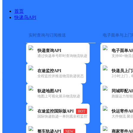
首页
快递鸟API
实时查询与订阅推送
电子面单与上门
搜索热词：
在途监控
快递查询API
电子面单AP
快递大全
快运大全
快递时效
通过快递单号即时查询物流轨迹
支持60+物
在途监控API
快递员上门
快递公司
全程监控并推送物流轨迹状态
2小时上门，
快递网点
电话大全
轨迹地图API
同城即配AP
地图上可视化展示物流轨迹
跑腿运力智能
极兔
安阳县曲沟镇网点
在途监控国际版API
快运寄件AP
HOT
速递
国际快递轨迹一单到底全程监控
大件物流 聚合
更新时间：2021-11-26 00:00:00
整车轨迹API
商家寄件AP
NEW