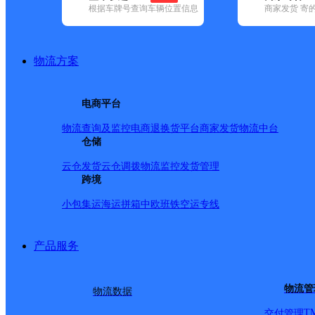
根据车牌号查询车辆位置信息
商家发货 寄
基本信息
所属快递：极兔速递
物流方案
所属区域：河南省-安阳市-安阳县
网点电话：
网点地址：河南省安阳市安阳县曲沟镇中心大街
电商平台
网点负责人：
物流查询及监控
电商退换货
平台商家发货
物流中台
仓储
派送范围
云仓发货
云仓调拨
物流监控
发货管理
跨境
小包集运
海运拼箱
中欧班铁
空运专线
产品服务
物流管
物流数据
T
交付管理