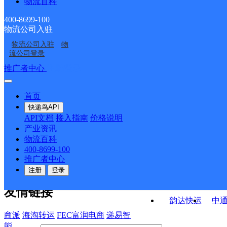
物流百科
福建晋江市台江服务部
福建晋江市晋南公司龙
云集许许KH分部
五里分部
福建晋江市公司青阳泉
VIP项目总仓福建一仓泉
湖湖东路部
400-8699-100
物流公司入驻
福建晋江市钻石仓玖韵
福建晋江市公司花厅口
安路便民服务站分部
州分部
物流公司入驻
物
福建晋江市公司陈埭江
福建晋江市晋南公司中
云集益友KH分部
分部
流公司登录
头分部
山街分部
接口API
推广者中心
注册/登录
快运查询
API接口文档
FAQ/帮助文档
快递鸟
宏行中运物流
首页
API接口
DEMO下载
快递鸟API
百世快运
邦
API文档
接入指南
价格说明
关于我们
德邦快递
高
产业资讯
物流百科
华企快运
环
公司介绍
企业动态
联系我们
法律声
400-8699-100
京东快运
聚
明
合作伙伴
快递鸟接口服务协议
用
推广者中心
户隐私政策
速佳达快运
注册
登录
易达快运
驿
友情链接
韵达快运
中
商派
海淘转运
FEC富润电商
递易智
能