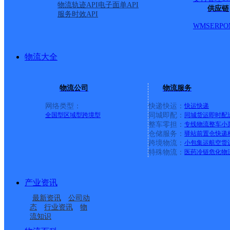
物流轨迹API
电子面单API
供应链
服务时效API
WMS
ERP
O
物流大全
物流公司
物流服务
网络类型：
快递快运：
快运
快递
全国型
区域型
跨境型
同城即配：
同城货运
即时配
整车零担：
专线物流
整车
小
仓储服务：
驿站
前置仓
快递
上一条：
横岗园山
跨境物流：
小包集运
航空货
特殊物流：
医药冷链
危化物
周边网点
产业资讯
福建晋江市公司磁灶便
福建晋江市钻石仓玖韵
最新资讯
公司动
福建晋江安海镇公司庄
福建晋江市公司陈埭四
民寄存分部
云集万佳KH分部
态
行业资讯
物
流知识
福建晋江市钻石仓玖韵
福建晋江市公司灵源街
头分部
境分部