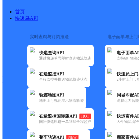
首页
快递鸟API
实时查询与订阅推送
电子面单与上门
搜索热词：
在途监控
快递查询API
电子面单AP
快递大全
快运大全
快递时效
通过快递单号即时查询物流轨迹
支持60+物
在途监控API
快递员上门
快递公司
全程监控并推送物流轨迹状态
2小时上门，
快递网点
电话大全
轨迹地图API
同城即配AP
地图上可视化展示物流轨迹
跑腿运力智能
优速
泉州晋江西滨分部
在途监控国际版API
快运寄件AP
HOT
快递
国际快递轨迹一单到底全程监控
大件物流 聚合
更新时间：2022-07-12 00:00:00
整车轨迹API
商家寄件AP
NEW