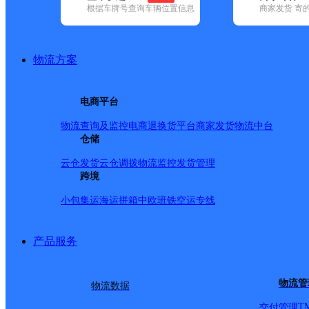
根据车牌号查询车辆位置信息
商家发货 寄
基本信息
所属快递：优速快递
物流方案
所属区域：福建省-泉州市-晋江市
网点电话：
网点地址：福建泉州市晋江市鞋都路951号
电商平台
网点负责人：
物流查询及监控
电商退换货
平台商家发货
物流中台
仓储
派送范围
云仓发货
云仓调拨
物流监控
发货管理
跨境
西滨镇
小包集运
海运拼箱
中欧班铁
空运专线
产品服务
物流管
物流数据
T
交付管理