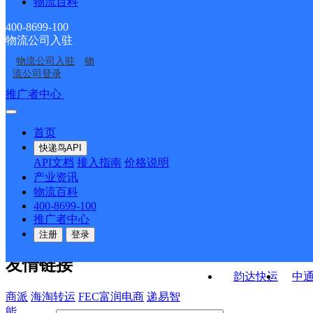
物流百科
新民邮政支局
塔耳邮政支局
利勤邮政支局
大贵邮政支局
400-8699-100
物流公司入驻
利东邮政支局
柳河邮政支局
物流公司入驻
物
哈市木兰网点
木兰县
流公司登录
接口API
推广者中心
注册/登录
快运查询
API接口文档
FAQ/帮助文档
快递鸟
宏行中运物流
首页
API接口
DEMO下载
快递鸟API
百世快运
邦
API文档
接入指南
价格说明
关于我们
德邦快递
高
产业资讯
物流百科
华企快运
环
公司介绍
企业动态
联系我们
法律声
400-8699-100
京东快运
聚
明
合作伙伴
快递鸟接口服务协议
用
推广者中心
户隐私政策
速佳达快运
注册
登录
易达快运
驿
友情链接
韵达快运
中
商派
海淘转运
FEC富润电商
递易智
能