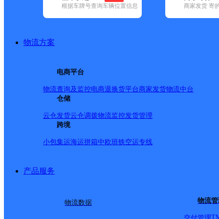
根据车牌号查询车辆位置信息
商家发货 寄
基本信息
所属快递：顺丰速运
物流方案
所属区域：黑龙江省-哈尔滨市-木兰县
网点电话：
网点地址：盛世观江名苑A1五号门市
电商平台
网点负责人：
物流查询及监控
电商退换货
平台商家发货
物流中台
仓储
派送范围
云仓发货
云仓调拨
物流监控
发货管理
跨境
全境
小包集运
海运拼箱
中欧班铁
空运专线
产品服务
物流管
物流数据
T
交付管理