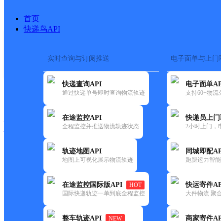
首页
快递鸟API
实时查询与订阅推送
电子面单与上门
搜索热词：
在途监控
快递查询API
电子面单AP
快递大全
快运大全
快递时效
通过快递单号即时查询物流轨迹
支持60+物
在途监控API
快递员上门
快递公司
全程监控并推送物流轨迹状态
2小时上门，
快递网点
电话大全
轨迹地图API
同城即配AP
地图上可视化展示物流轨迹
跑腿运力智能
顺丰
美佳乐超市
在途监控国际版API
快运寄件AP
HOT
速运
国际快递轨迹一单到底全程监控
大件物流 聚合
更新时间：2021-11-26 00:00:00
整车轨迹API
商家寄件AP
NEW