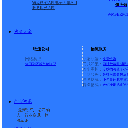
物流轨迹API
电子面单API
供应链
服务时效API
WMS
ERP
O
物流大全
物流公司
物流服务
网络类型：
快递快运：
快运
快递
全国型
区域型
跨境型
同城即配：
同城货运
即时配
整车零担：
专线物流
整车
小
仓储服务：
驿站
前置仓
快递
上一条：
义乌廿三里网点
跨境物流：
小包集运
航空货
特殊物流：
医药冷链
危化物
周边网点
产业资讯
黑龙江木兰县公司
哈尔滨木兰县
最新资讯
公司动
黑龙江木兰公司
哈尔滨木兰县营业部
态
行业资讯
物
流知识
吉兴邮政支局
建国邮政所