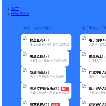
首页
快递鸟API
实时查询与订阅推送
电子面单与上门
搜索热词：
快递查询API
电子面单AP
快递大全
快运大全
快递时效
通过快递单号即时查询物流轨迹
支持60+物
在途监控API
快递员上门
快递公司
全程监控并推送物流轨迹状态
2小时上门，
快递网点
电话大全
轨迹地图API
同城即配AP
地图上可视化展示物流轨迹
跑腿运力智能
顺丰
淮安蓝庭印象代理点
在途监控国际版API
快运寄件AP
HOT
速运
国际快递轨迹一单到底全程监控
大件物流 聚合
更新时间：2021-11-26 00:00:00
整车轨迹API
商家寄件AP
NEW