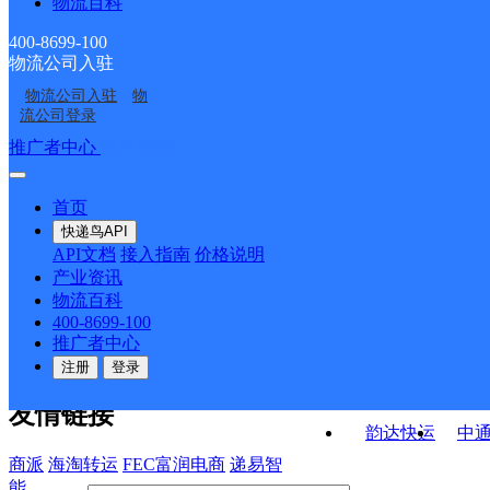
物流百科
中国邮政集团有限公司
泸县仙佛邮政支局
四川省泸县曾观邮政支
泸县中和邮政支局
中国邮政集团有限公司
四川省泸县喻坪邮政支
局
400-8699-100
物流公司入驻
中国邮政集团有限公司
中国邮政集团有限公司
四川省泸县嘉明邮政所
局
物流公司入驻
物
中国邮政集团有限公司
中国邮政集团有限公司
四川省泸县桐兴邮政支
四川省泸县雨坛邮政支
流公司登录
四川省泸县海潮邮政所
四川省泸县清和邮政支
局
局
接口API
推广者中心
注册/登录
快运查询
局
API接口文档
FAQ/帮助文档
快递鸟
宏行中运物流
首页
API接口
DEMO下载
快递鸟API
百世快运
邦
API文档
接入指南
价格说明
关于我们
德邦快递
高
产业资讯
物流百科
华企快运
环
公司介绍
企业动态
联系我们
法律声
400-8699-100
京东快运
聚
明
合作伙伴
快递鸟接口服务协议
用
推广者中心
户隐私政策
速佳达快运
注册
登录
易达快运
驿
友情链接
韵达快运
中
商派
海淘转运
FEC富润电商
递易智
能