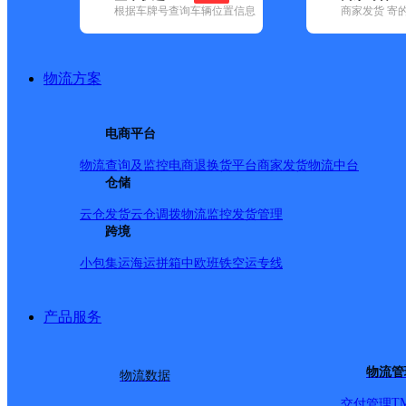
根据车牌号查询车辆位置信息
商家发货 寄
基本信息
所属快递：顺丰速运
物流方案
所属区域：四川省-泸州市-泸县
网点电话：
网点地址：四川省泸州市泸县福集镇麒麟路48号（福滨工
电商平台
网点负责人：
物流查询及监控
电商退换货
平台商家发货
物流中台
仓储
派送范围
云仓发货
云仓调拨
物流监控
发货管理
跨境
全境
小包集运
海运拼箱
中欧班铁
空运专线
产品服务
物流管
物流数据
T
交付管理