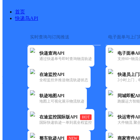
首页
快递鸟API
实时查询与订阅推送
电子面单与上门
搜索热词：
在途监控
快递查询API
电子面单AP
快递大全
快运大全
快递时效
通过快递单号即时查询物流轨迹
支持60+物
在途监控API
快递员上门
快递公司
全程监控并推送物流轨迹状态
2小时上门，
快递网点
电话大全
轨迹地图API
同城即配AP
地图上可视化展示物流轨迹
跑腿运力智能
顺丰
泸州市泸县福集镇营业部
在途监控国际版API
快运寄件AP
HOT
速运
国际快递轨迹一单到底全程监控
大件物流 聚合
更新时间：2021-11-26 00:00:00
整车轨迹API
商家寄件AP
NEW