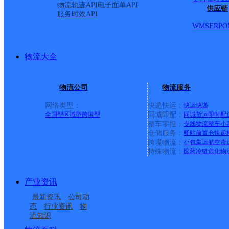
物流轨迹API
电子面单API
供应链
服务时效API
WMS
ERP
O
物流大全
物流公司
物流服务
网络类型：
快递快运：
快运
快递
全国型
区域型
跨境型
同城即配：
同城货运
即时配
整车零担：
专线物流
整车
小
仓储服务：
驿站
前置仓
快递
上一条：
义乌廿三里网点
跨境物流：
小包集运
航空货
特殊物流：
医药冷链
危化物
周边网点
产业资讯
四川泸县公司
泸州泸县
最新资讯
公司动
泸县云锦镇合作点
四川泸县公司
态
行业资讯
物
流知识
泸州泸县福集镇营业部
中国邮政集团有限公司
ID7892