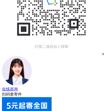
x
在线咨询
扫码查寄件