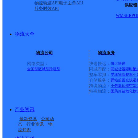
物流轨迹API
电子面单API
供应链
服务时效API
WMS
ERP
O
物流大全
物流公司
物流服务
网络类型：
快递快运：
快运
快递
全国型
区域型
跨境型
同城即配：
同城货运
即时配
整车零担：
专线物流
整车
小
仓储服务：
驿站
前置仓
快递
上一条：
义乌廿三里网点
跨境物流：
小包集运
航空货
特殊物流：
医药冷链
危化物
周边网点
产业资讯
湖南郴州公司马家坪分
湖南郴州公司北湖区下
最新资讯
公司动
湖南郴州公司技师学院
湖南郴州公司水文分部
部
湄桥便民服务站分部
态
行业资讯
物
流知识
湖南郴州公司友阿国际
湖南郴州公司北湖区万
分部