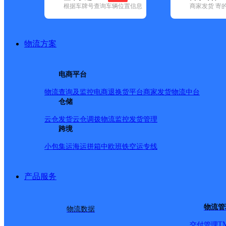
根据车牌号查询车辆位置信息
商家发货 寄
基本信息
所属快递：顺丰速运
物流方案
所属区域：湖南省-郴州市-北湖区
网点电话：
网点地址：骆仙中路碧水云天对面
电商平台
网点负责人：
物流查询及监控
电商退换货
平台商家发货
物流中台
仓储
派送范围
云仓发货
云仓调拨
物流监控
发货管理
跨境
全境
小包集运
海运拼箱
中欧班铁
空运专线
产品服务
物流管
物流数据
T
交付管理