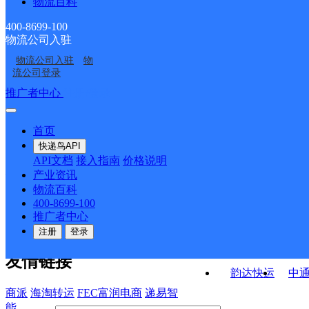
物流百科
湖南郴州公司升平路分
湖南郴州公司泉南路分
分部
豪分部
湖南郴州公司龙泉名邸
郴州
部
部
400-8699-100
物流公司入驻
郴州北湖区北湖市场营
北湖区石盖塘镇合作点
分部
物流公司入驻
物
郴州北湖区冲口路营业
郴州市火车站
业部
ID3635
流公司登录
部
接口API
推广者中心
注册/登录
快运查询
API接口文档
FAQ/帮助文档
快递鸟
宏行中运物流
首页
API接口
DEMO下载
快递鸟API
百世快运
邦
API文档
接入指南
价格说明
关于我们
德邦快递
高
产业资讯
物流百科
华企快运
环
公司介绍
企业动态
联系我们
法律声
400-8699-100
京东快运
聚
明
合作伙伴
快递鸟接口服务协议
用
推广者中心
户隐私政策
速佳达快运
注册
登录
易达快运
驿
友情链接
韵达快运
中
商派
海淘转运
FEC富润电商
递易智
能