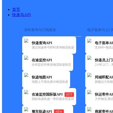
首页
快递鸟API
实时查询与订阅推送
电子面单与上门
搜索热词：
在途监控
快递查询API
电子面单AP
快递大全
快运大全
快递时效
通过快递单号即时查询物流轨迹
支持60+物
在途监控API
快递员上门
快递公司
全程监控并推送物流轨迹状态
2小时上门，
快递网点
电话大全
轨迹地图API
同城即配AP
地图上可视化展示物流轨迹
跑腿运力智能
顺丰
郴州市北湖区易心便利店
在途监控国际版API
快运寄件AP
HOT
速运
国际快递轨迹一单到底全程监控
大件物流 聚合
更新时间：2021-11-26 00:00:00
整车轨迹API
商家寄件AP
NEW