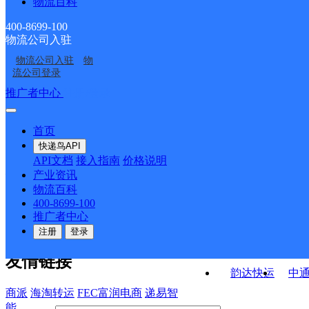
物流百科
浙江天台县公司白鹤镇
台州天台县
部
UH天台B
UH天台石梁
上将村上街寄存点
400-8699-100
物流公司入驻
UH天台白鹤
UH天台
物流公司入驻
物
天台县平桥镇合作点
台州天台县洪畴镇网点
流公司登录
ID3526
接口API
推广者中心
注册/登录
快运查询
API接口文档
FAQ/帮助文档
快递鸟
宏行中运物流
首页
API接口
DEMO下载
快递鸟API
百世快运
邦
API文档
接入指南
价格说明
关于我们
德邦快递
高
产业资讯
物流百科
华企快运
环
公司介绍
企业动态
联系我们
法律声
400-8699-100
京东快运
聚
明
合作伙伴
快递鸟接口服务协议
用
推广者中心
户隐私政策
速佳达快运
注册
登录
易达快运
驿
友情链接
韵达快运
中
商派
海淘转运
FEC富润电商
递易智
能