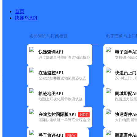
首页
快递鸟API
实时查询与订阅推送
电子面单与上门
搜索热词：
在途监控
快递查询API
电子面单AP
快递大全
快运大全
快递时效
通过快递单号即时查询物流轨迹
支持60+物
在途监控API
快递员上门
快递公司
全程监控并推送物流轨迹状态
2小时上门，
快递网点
电话大全
轨迹地图API
同城即配AP
地图上可视化展示物流轨迹
跑腿运力智能
顺丰
朱荣亮伍禾驿青春路驿站
在途监控国际版API
快运寄件AP
HOT
速运
国际快递轨迹一单到底全程监控
大件物流 聚合
更新时间：2021-11-26 00:00:00
整车轨迹API
商家寄件AP
NEW