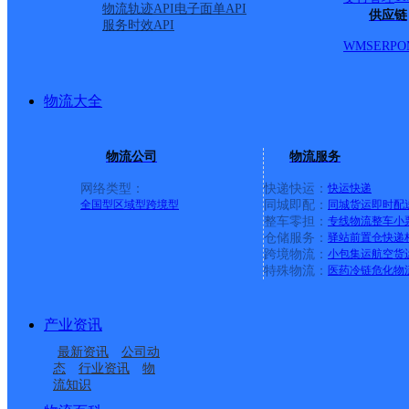
物流轨迹API
电子面单API
供应链
服务时效API
WMS
ERP
O
物流大全
物流公司
物流服务
网络类型：
快递快运：
快运
快递
全国型
区域型
跨境型
同城即配：
同城货运
即时配
整车零担：
专线物流
整车
小
仓储服务：
驿站
前置仓
快递
上一条：
义乌廿三里网点
跨境物流：
小包集运
航空货
特殊物流：
医药冷链
危化物
周边网点
产业资讯
浙江台州市天台公司始
浙江天台县公司坦头分
最新资讯
公司动
浙江天台县公司白鹤镇
浙江天台县公司白鹤分
丰服务部
部
态
行业资讯
物
流知识
浙江台州天台县公司
浙江天台县公司街头分
左溪路寄存点
部