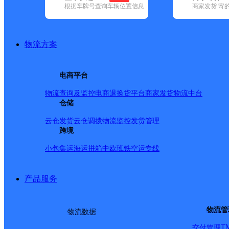
根据车牌号查询车辆位置信息
商家发货 寄
基本信息
所属快递：顺丰速运
物流方案
所属区域：浙江省-台州市-天台县
网点电话：
网点地址：上清溪青春路19号
电商平台
网点负责人：
物流查询及监控
电商退换货
平台商家发货
物流中台
仓储
派送范围
云仓发货
云仓调拨
物流监控
发货管理
跨境
全境
小包集运
海运拼箱
中欧班铁
空运专线
产品服务
物流管
物流数据
T
交付管理