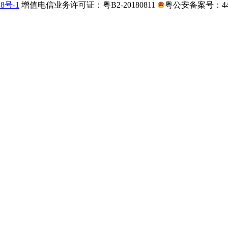
28号-1
增值电信业务许可证：粤B2-20180811
粤公安备案号：4403