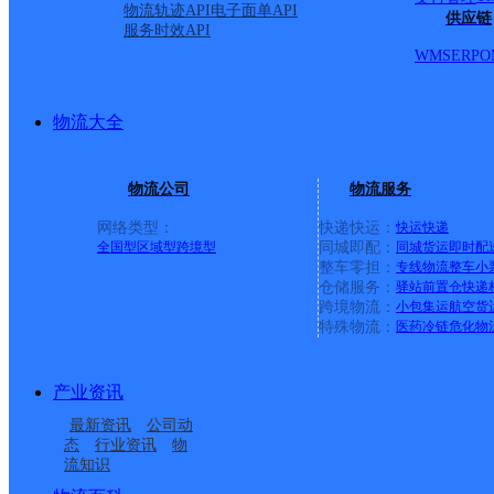
物流轨迹API
电子面单API
供应链
服务时效API
WMS
ERP
O
物流大全
物流公司
物流服务
网络类型：
快递快运：
快运
快递
全国型
区域型
跨境型
同城即配：
同城货运
即时配
整车零担：
专线物流
整车
小
仓储服务：
驿站
前置仓
快递
上一条：
中国邮政集团有限公司新疆维吾尔自治区叶城县乌
跨境物流：
小包集运
航空货
特殊物流：
医药冷链
危化物
周边网点
产业资讯
河南漯河公司金山路分
河南漯河公司青年乡寄
最新资讯
公司动
河南漯河分拨营销市场
河南漯河分拨营销市场
部
存点
态
行业资讯
物
流知识
河南漯河分拨营销市场
河南漯河公司万金镇寄
部星达分部
部弘迈分部