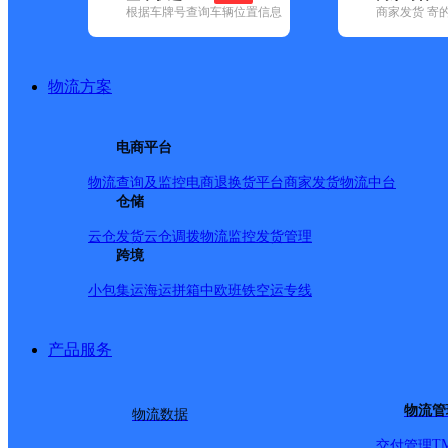
根据车牌号查询车辆位置信息
商家发货 寄
基本信息
所属快递：邮政国内
物流方案
所属区域：河南省-漯河市-召陵区
网点电话：
网点地址：漯河市召陵区青年镇青年村中段路西
电商平台
网点负责人：
物流查询及监控
电商退换货
平台商家发货
物流中台
仓储
派送范围
云仓发货
云仓调拨
物流监控
发货管理
跨境
-
小包集运
海运拼箱
中欧班铁
空运专线
产品服务
物流管
物流数据
T
交付管理