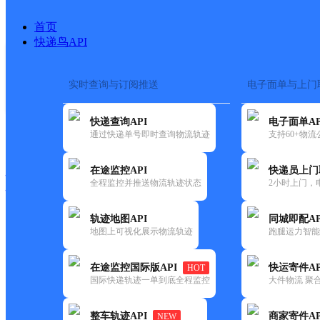
首页
快递鸟API
实时查询与订阅推送
电子面单与上门
搜索热词：
在途监控
快递查询API
电子面单AP
快递大全
快运大全
快递时效
通过快递单号即时查询物流轨迹
支持60+物
在途监控API
快递员上门
快递公司
全程监控并推送物流轨迹状态
2小时上门，
快递网点
电话大全
轨迹地图API
同城即配AP
地图上可视化展示物流轨迹
跑腿运力智能
邮政
青年邮政支局
在途监控国际版API
快运寄件AP
HOT
国内
国际快递轨迹一单到底全程监控
大件物流 聚合
更新时间：2021-12-03 00:00:00
整车轨迹API
商家寄件AP
NEW