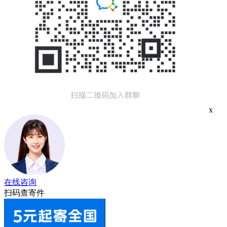
x
在线咨询
扫码查寄件