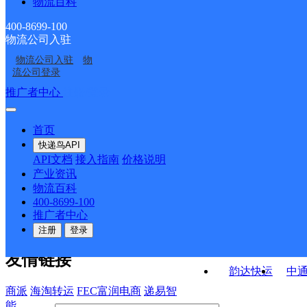
物流百科
河南省漯河分拨营销公
总部行政内件管理公司
部
存点
河南郑州菜鸟仓分部
河南省漯河分拨营销市
司商丘睢阳区分部
漯河分部
400-8699-100
物流公司入驻
河南临颍县公司一环路
河南漯河分拨营销市场
场部欣欣分部
物流公司入驻
物
河南漯河公司老窝镇寄
河南漯河公司
服务部
部豫鑫分部
流公司登录
存点
接口API
推广者中心
注册/登录
快运查询
API接口文档
FAQ/帮助文档
快递鸟
宏行中运物流
首页
API接口
DEMO下载
快递鸟API
百世快运
邦
API文档
接入指南
价格说明
关于我们
德邦快递
高
产业资讯
物流百科
华企快运
环
公司介绍
企业动态
联系我们
法律声
400-8699-100
京东快运
聚
明
合作伙伴
快递鸟接口服务协议
用
推广者中心
户隐私政策
速佳达快运
注册
登录
易达快运
驿
友情链接
韵达快运
中
商派
海淘转运
FEC富润电商
递易智
能