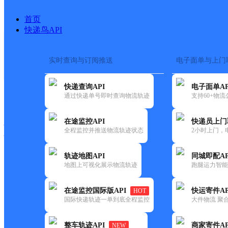
首页
快递鸟API
实时查询与订阅推送
电子面单与上门
搜索热词：
在途监控
快递查询API
电子面单AP
快递大全
快运大全
快递时效
通过快递单号即时查询物流轨迹
支持60+物
在途监控API
快递员上门
快递公司
全程监控并推送物流轨迹状态
2小时上门，
快递网点
电话大全
轨迹地图API
同城即配AP
地图上可视化展示物流轨迹
跑腿运力智能
顺丰
南丁佳美超市
在途监控国际版API
快运寄件AP
HOT
速运
国际快递轨迹一单到底全程监控
大件物流 聚合
更新时间：2021-11-26 00:00:00
整车轨迹API
商家寄件AP
NEW