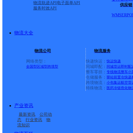
物流轨迹API
电子面单API
供应链
服务时效API
WMS
ERP
O
物流大全
物流公司
物流服务
网络类型：
快递快运：
快运
快递
全国型
区域型
跨境型
同城即配：
同城货运
即时配
整车零担：
专线物流
整车
小
仓储服务：
驿站
前置仓
快递
上一条：
义乌廿三里网点
跨境物流：
小包集运
航空货
特殊物流：
医药冷链
危化物
周边网点
产业资讯
内蒙古鄂尔多斯公司铁
内蒙古鄂尔多斯公司铁
最新资讯
公司动
鄂尔多斯
内蒙古鄂尔多斯公司天
西团结路分部
西分部
态
行业资讯
物
流知识
内蒙古鄂尔多斯公司纺
内蒙古鄂尔多斯公司
骄北分部