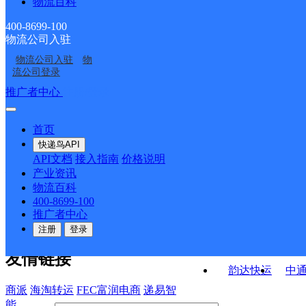
物流百科
内蒙古鄂尔多斯公司铜
内蒙古鄂尔多斯公司东
织分部
内蒙古鄂尔多斯公司东
内蒙古鄂尔多斯公司铁
川镇分部
胜区伊煤路分部
400-8699-100
物流公司入驻
内蒙古鄂尔多斯公司东
鄂尔多斯市泊江海子镇
胜区城东分部
西金地名苑小区分部
物流公司入驻
物
鄂尔多斯市分部
鄂尔多斯东胜区网点
胜准格尔分部...
流公司登录
接口API
推广者中心
注册/登录
快运查询
API接口文档
FAQ/帮助文档
快递鸟
宏行中运物流
首页
API接口
DEMO下载
快递鸟API
百世快运
邦
API文档
接入指南
价格说明
关于我们
德邦快递
高
产业资讯
物流百科
华企快运
环
公司介绍
企业动态
联系我们
法律声
400-8699-100
京东快运
聚
明
合作伙伴
快递鸟接口服务协议
用
推广者中心
户隐私政策
速佳达快运
注册
登录
易达快运
驿
友情链接
韵达快运
中
商派
海淘转运
FEC富润电商
递易智
能