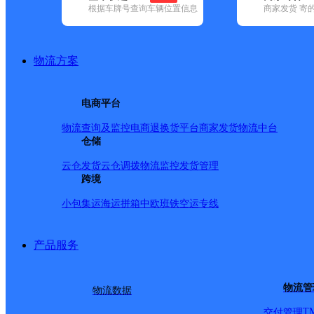
根据车牌号查询车辆位置信息
商家发货 寄
基本信息
所属快递：极兔速递
物流方案
所属区域：浙江省-湖州市-吴兴区
网点电话：
网点地址：湖州市吴兴区八里店镇东方国际别墅西山路172
电商平台
网点负责人：
物流查询及监控
电商退换货
平台商家发货
物流中台
仓储
派送范围
云仓发货
云仓调拨
物流监控
发货管理
跨境
小包集运
海运拼箱
中欧班铁
空运专线
产品服务
物流管
物流数据
T
交付管理