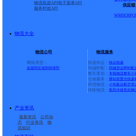
物流轨迹API
电子面单API
供应链
服务时效API
WMS
ERP
O
物流大全
物流公司
物流服务
网络类型：
快递快运：
快运
快递
全国型
区域型
跨境型
同城即配：
同城货运
即时配
整车零担：
专线物流
整车
小
仓储服务：
驿站
前置仓
快递
上一条：
义乌廿三里网点
跨境物流：
小包集运
航空货
特殊物流：
医药冷链
危化物
周边网点
产业资讯
浙江湖州公司华苑路凤
浙江湖州公司永兴路织
最新资讯
公司动
浙江湖州公司黄河路寄
浙江湖州公司吉山南路
凰便民寄存分部
里童装市场寄存分部
态
行业资讯
物
流知识
浙江湖州公司青阳二路
浙江湖州公司中华西路
存点
便民寄存点