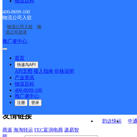
物流百科
湖州
浙江湖州织里公司永移
凤凰西寄存点分部
秦家港便民寄存分部
浙江湖州公司中华西路
浙江湖州公司振华路埭
线永福便民寄存点
400-8699-100
物流公司入驻
浙江湖州公司环渚乡便
浙江湖州公司中华西路
织里科技城分部
溪便民寄存点分部
物流公司入驻
物
浙江湖州织里公司环太
浙江湖州公司
民寄存点分部
中华路便民寄存点分部
流公司登录
湖便民寄存点分部
接口API
推广者中心
注册/登录
快运查询
API接口文档
FAQ/帮助文档
快递鸟
宏行中运物流
首页
API接口
DEMO下载
快递鸟API
百世快运
邦
API文档
接入指南
价格说明
关于我们
德邦快递
高
产业资讯
物流百科
华企快运
环
公司介绍
企业动态
联系我们
法律声
400-8699-100
京东快运
聚
明
合作伙伴
快递鸟接口服务协议
用
推广者中心
户隐私政策
速佳达快运
注册
登录
易达快运
驿
友情链接
韵达快运
中
商派
海淘转运
FEC富润电商
递易智
能