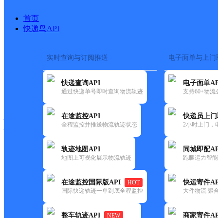
首页
快递鸟API
实时查询与订阅推送
电子面单与上门
搜索热词：
在途监控
快递查询API
电子面单AP
快递大全
快运大全
快递时效
通过快递单号即时查询物流轨迹
支持60+物
在途监控API
快递员上门
快递公司
全程监控并推送物流轨迹状态
2小时上门，
快递网点
电话大全
轨迹地图API
同城即配AP
地图上可视化展示物流轨迹
跑腿运力智能
极兔
湖州吴兴八里店网点
在途监控国际版API
快运寄件AP
HOT
速递
国际快递轨迹一单到底全程监控
大件物流 聚合
更新时间：2021-11-26 00:00:00
整车轨迹API
商家寄件AP
NEW