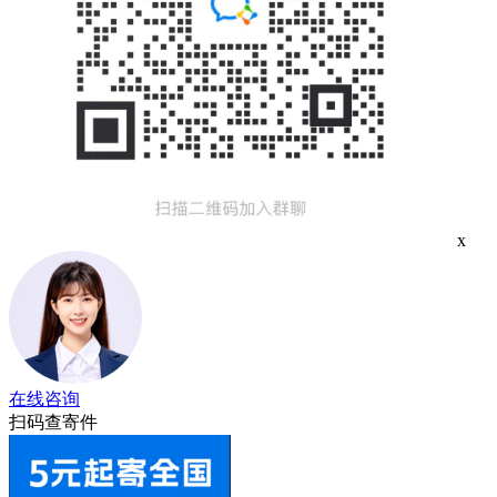
x
在线咨询
扫码查寄件