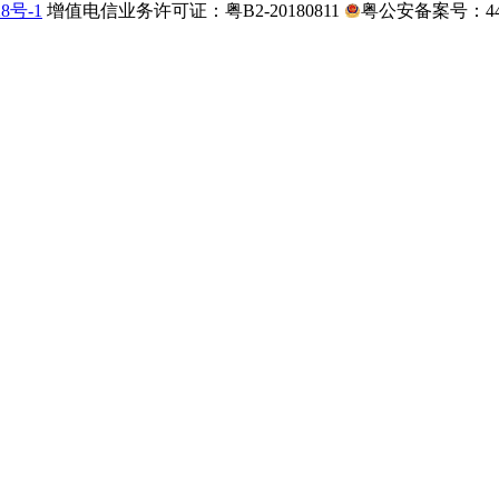
28号-1
增值电信业务许可证：粤B2-20180811
粤公安备案号：4403