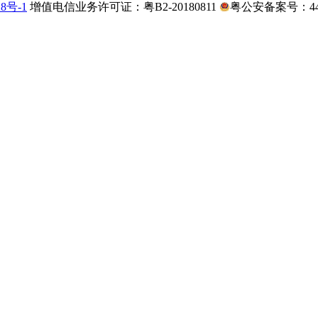
28号-1
增值电信业务许可证：粤B2-20180811
粤公安备案号：4403