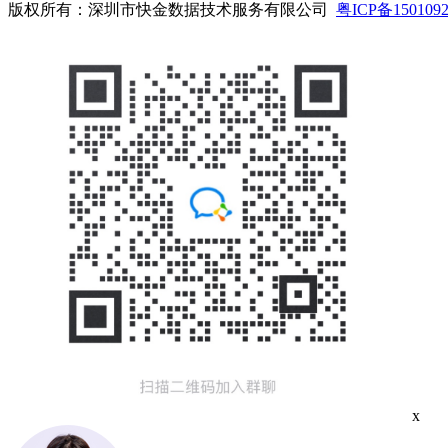
版权所有：深圳市快金数据技术服务有限公司
粤ICP备150109
x