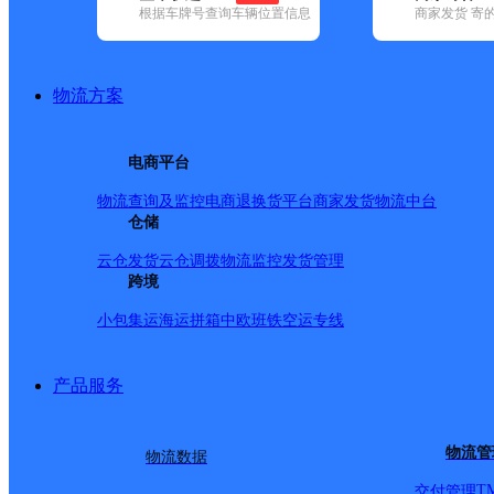
根据车牌号查询车辆位置信息
商家发货 寄
基本信息
所属快递：顺丰速运
物流方案
所属区域：河北省-邯郸市-鸡泽县
网点电话：
网点地址：西边桥头
电商平台
网点负责人：
物流查询及监控
电商退换货
平台商家发货
物流中台
仓储
派送范围
云仓发货
云仓调拨
物流监控
发货管理
跨境
全境
小包集运
海运拼箱
中欧班铁
空运专线
产品服务
物流管
物流数据
T
交付管理