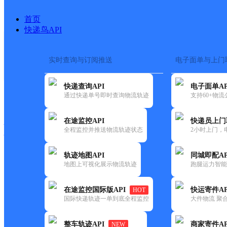
首页
快递鸟API
实时查询与订阅推送
电子面单与上门
搜索热词：
在途监控
快递查询API
电子面单AP
快递大全
快运大全
快递时效
通过快递单号即时查询物流轨迹
支持60+物
在途监控API
快递员上门
快递公司
全程监控并推送物流轨迹状态
2小时上门，
快递网点
电话大全
轨迹地图API
同城即配AP
地图上可视化展示物流轨迹
跑腿运力智能
顺丰
百老泉便利店
在途监控国际版API
快运寄件AP
HOT
速运
国际快递轨迹一单到底全程监控
大件物流 聚合
更新时间：2021-11-26 00:00:00
整车轨迹API
商家寄件AP
NEW