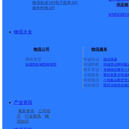
物流轨迹API
电子面单API
供应链
服务时效API
WMS
ERP
O
物流大全
物流公司
物流服务
网络类型：
快递快运：
快运
快递
全国型
区域型
跨境型
同城即配：
同城货运
即时配
整车零担：
专线物流
整车
小
仓储服务：
驿站
前置仓
快递
上一条：
义乌廿三里网点
跨境物流：
小包集运
航空货
特殊物流：
医药冷链
危化物
周边网点
产业资讯
河北鸡泽县公司
河北邯郸公司鸡泽小寨
最新资讯
公司动
河北邯郸公司鸡泽县滨
鸡泽县双塔镇合作点
镇寄存点分部
态
行业资讯
物
流知识
鸡泽县浮图店乡合作点
UH河北鸡泽
河便民服务站分部
ID3917