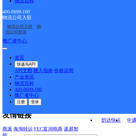
物流百科
河北鸡泽公司
吴官营邮政所
ID11836
小寨邮政支局
祖望大街邮政支局
400-8699-100
物流公司入驻
双塔镇邮政所
兴隆副食店
物流公司入驻
物
南北拐万达超市
邯郸鸡泽县网点
流公司登录
接口API
推广者中心
注册/登录
快运查询
API接口文档
FAQ/帮助文档
快递鸟
宏行中运物流
首页
API接口
DEMO下载
快递鸟API
百世快运
邦
API文档
接入指南
价格说明
关于我们
德邦快递
高
产业资讯
物流百科
华企快运
环
公司介绍
企业动态
联系我们
法律声
400-8699-100
京东快运
聚
明
合作伙伴
快递鸟接口服务协议
用
推广者中心
户隐私政策
速佳达快运
注册
登录
易达快运
驿
友情链接
韵达快运
中
商派
海淘转运
FEC富润电商
递易智
能