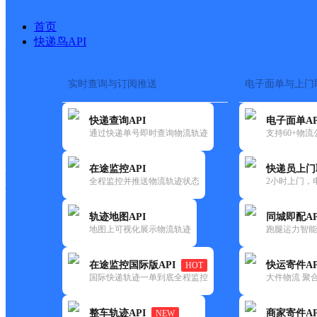
首页
快递鸟API
实时查询与订阅推送
电子面单与上门
搜索热词：
在途监控
快递查询API
电子面单AP
快递大全
快运大全
快递时效
通过快递单号即时查询物流轨迹
支持60+物
在途监控API
快递员上门
快递公司
全程监控并推送物流轨迹状态
2小时上门，
快递网点
电话大全
轨迹地图API
同城即配AP
地图上可视化展示物流轨迹
跑腿运力智能
顺丰
优美家超市
在途监控国际版API
快运寄件AP
HOT
速运
国际快递轨迹一单到底全程监控
大件物流 聚合
更新时间：2021-11-26 00:00:00
整车轨迹API
商家寄件AP
NEW