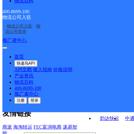
物流百科
合肥磨店
合肥新站五部
站区服务部
海方庙大市场服务部
安徽主城区公司肥东县
合肥瑶海一部
400-8699-100
物流公司入驻
安徽主城区公司合肥和
安徽主城区公司合肥金
龙岗镇服务部
物流公司入驻
物
UH合肥火车站
合肥瑶海区临泉东路营
平广场服务部
大塘服务部
流公司登录
业部
接口API
推广者中心
注册/登录
快运查询
API接口文档
FAQ/帮助文档
快递鸟
宏行中运物流
首页
API接口
DEMO下载
快递鸟API
百世快运
邦
API文档
接入指南
价格说明
关于我们
德邦快递
高
产业资讯
物流百科
华企快运
环
公司介绍
企业动态
联系我们
法律声
400-8699-100
京东快运
聚
明
合作伙伴
快递鸟接口服务协议
用
推广者中心
户隐私政策
速佳达快运
注册
登录
易达快运
驿
友情链接
韵达快运
中
商派
海淘转运
FEC富润电商
递易智
能