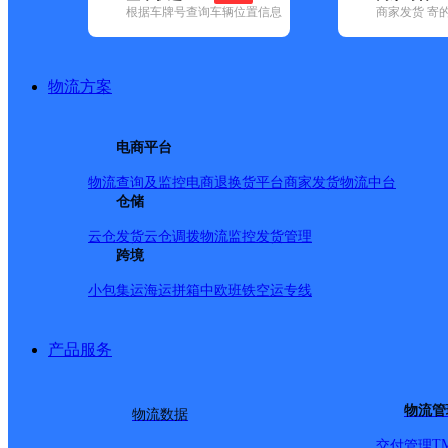
根据车牌号查询车辆位置信息
商家发货 寄
基本信息
所属快递：顺丰速运
物流方案
所属区域：安徽省-合肥市-瑶海区
网点电话：
网点地址：裕溪路中翔盛景名苑
电商平台
网点负责人：
物流查询及监控
电商退换货
平台商家发货
物流中台
仓储
派送范围
云仓发货
云仓调拨
物流监控
发货管理
跨境
全境
小包集运
海运拼箱
中欧班铁
空运专线
产品服务
物流管
物流数据
T
交付管理