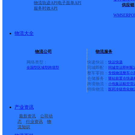
物流轨迹API
电子面单API
供应链
服务时效API
WMS
ERP
O
物流大全
物流公司
物流服务
网络类型：
快递快运：
快运
快递
全国型
区域型
跨境型
同城即配：
同城货运
即时配
整车零担：
专线物流
整车
小
仓储服务：
驿站
前置仓
快递
上一条：
义乌廿三里网点
跨境物流：
小包集运
航空货
特殊物流：
医药冷链
危化物
周边网点
产业资讯
安徽合肥瑶海长淮白马
安徽主城区公司肥东漕
最新资讯
公司动
安徽主城区公司合肥黄
合肥瑶海工业区
公司
冲服务部
态
行业资讯
物
流知识
安徽主城区公司合肥新
安徽主城区公司合肥瑶
山路服务部