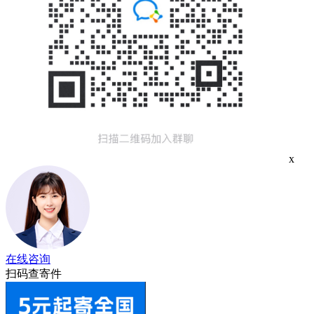
x
在线咨询
扫码查寄件