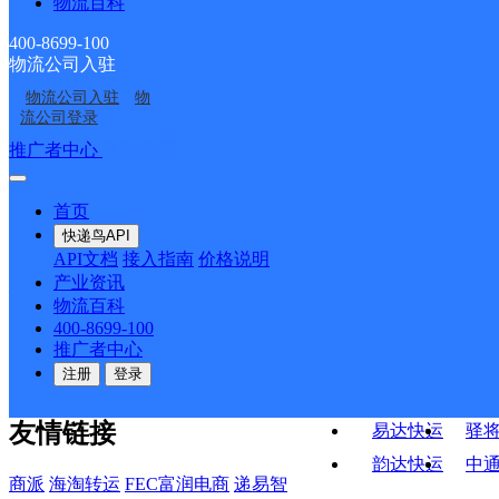
ID8007
ID13233
物流百科
凤凰县茶田镇合作点
凤凰县千工坪镇合作点
ID9628
ID8282
400-8699-100
凤凰县林峰乡合作点
凤凰县木江坪镇合作点
ID9681
ID8087
物流公司入驻
凤凰县都里乡合作点
凤凰县三拱桥乡合作点
ID8056
ID8060
物流公司入驻
物
流公司登录
凤凰县水打田乡合作点
凤凰县木里乡合作点
ID9677
ID16040
推广者中心
注册/登录
接口API
ID10434
ID10428
快运查询
API接口文档
FAQ/帮助文档
快递鸟
首页
API接口
DEMO下载
宏行中运物流
快递鸟API
API文档
接入指南
价格说明
百世快运
邦
关于我们
产业资讯
德邦快递
高
物流百科
400-8699-100
华企快运
环
公司介绍
企业动态
联系我们
法律声
推广者中心
明
合作伙伴
快递鸟接口服务协议
用
京东快运
聚
注册
登录
户隐私政策
速佳达快运
友情链接
易达快运
驿
韵达快运
中
商派
海淘转运
FEC富润电商
递易智