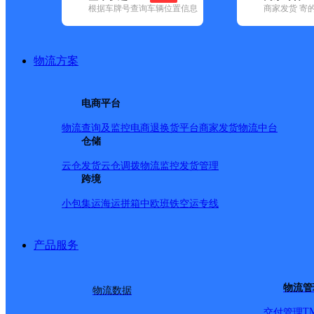
根据车牌号查询车辆位置信息
商家发货 寄
基本信息
所属快递：德邦快递
物流方案
所属区域：湖南省-湘西土家族苗族自治州-凤凰县
网点电话：
网点地址：湖南省湘西土家族苗族自治州凤凰县沱江镇凤凰
电商平台
无法到达，零担古城区域派送需提前联系我部）)
网点负责人：
物流查询及监控
电商退换货
平台商家发货
物流中台
仓储
云仓发货
云仓调拨
物流监控
发货管理
派送范围
跨境
小包集运
海运拼箱
中欧班铁
空运专线
-
产品服务
物流管
物流数据
T
交付管理