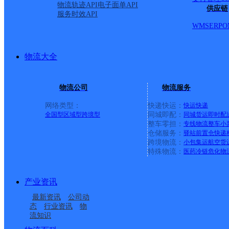
物流轨迹API
电子面单API
供应链
服务时效API
WMS
ERP
O
物流大全
物流公司
物流服务
网络类型：
快递快运：
快运
快递
全国型
区域型
跨境型
同城即配：
同城货运
即时配
整车零担：
专线物流
整车
小
仓储服务：
驿站
前置仓
快递
跨境物流：
小包集运
航空货
上一条：
横岗园山
特殊物流：
医药冷链
危化物
周边网点
产业资讯
最新资讯
公司动
湖南省凤凰县公司土桥
湖南凤凰县公司
态
行业资讯
物
凤凰县腊尔山镇合作点
凤凰县木江坪镇合作点
垅分部
流知识
凤凰县柳薄乡合作点
凤凰县吉信镇合作点