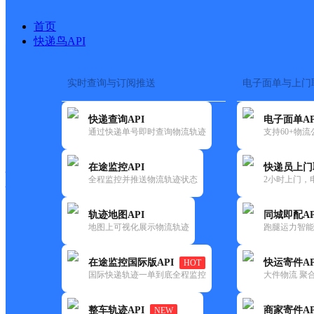
首页
快递鸟API
实时查询与订阅推送
电子面单与上门
搜索热词：
在途监控
快递查询API
电子面单AP
快递大全
快运大全
快递时效
通过快递单号即时查询物流轨迹
支持60+物
在途监控API
快递员上门
快递公司
全程监控并推送物流轨迹状态
2小时上门，
快递网点
电话大全
轨迹地图API
同城即配AP
地图上可视化展示物流轨迹
跑腿运力智能
德邦
湘西凤凰县营业部
在途监控国际版API
快运寄件AP
HOT
快递
国际快递轨迹一单到底全程监控
大件物流 聚合
更新时间：2022-07-12 00:00:00
整车轨迹API
商家寄件AP
NEW