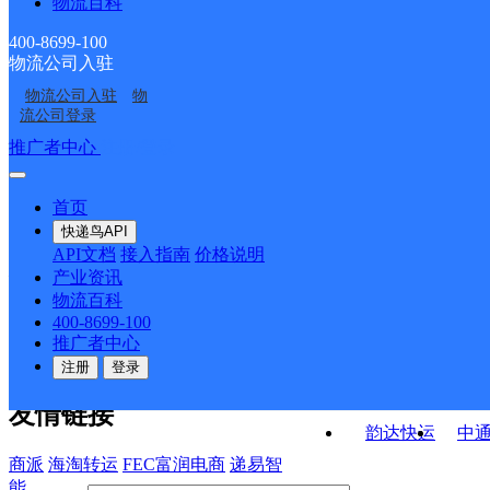
物流百科
南华县龙川镇合作点
南华县沙桥镇合作点
分部
部
南华县马街镇合作点
南华县五顶山乡合作点
ID17008
ID17015
400-8699-100
物流公司入驻
楚雄南华县营业部
南华县兔街镇合作点
ID17012
ID17025
物流公司入驻
物
云南南华县公司
南华县红土坡镇合作点
ID17021
流公司登录
ID17028
接口API
推广者中心
注册/登录
快运查询
API接口文档
FAQ/帮助文档
快递鸟
宏行中运物流
首页
API接口
DEMO下载
快递鸟API
百世快运
邦
API文档
接入指南
价格说明
关于我们
德邦快递
高
产业资讯
物流百科
华企快运
环
公司介绍
企业动态
联系我们
法律声
400-8699-100
京东快运
聚
明
合作伙伴
快递鸟接口服务协议
用
推广者中心
户隐私政策
速佳达快运
注册
登录
易达快运
驿
友情链接
韵达快运
中
商派
海淘转运
FEC富润电商
递易智
能