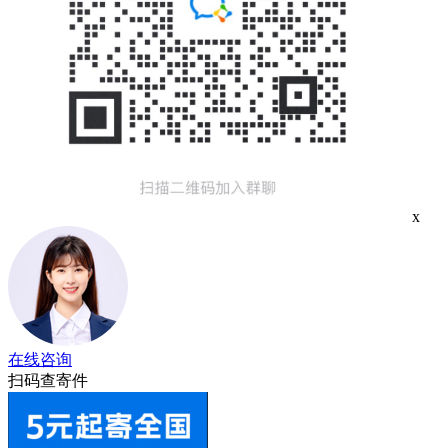
x
在线咨询
扫码查寄件