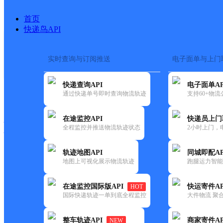
首页
快递鸟API
实时查询与订阅推送
电子面单与上门
搜索热词：
在途监控
快递查询API
电子面单AP
快递大全
快运大全
快递时效
通过快递单号即时查询物流轨迹
支持60+物
在途监控API
快递员上门
快递公司
全程监控并推送物流轨迹状态
2小时上门，
快递网点
电话大全
轨迹地图API
同城即配AP
地图上可视化展示物流轨迹
跑腿运力智能
顺丰
悦福超市
在途监控国际版API
快运寄件AP
HOT
速运
国际快递轨迹一单到底全程监控
大件物流 聚合
更新时间：2021-11-26 00:00:00
整车轨迹API
商家寄件AP
NEW