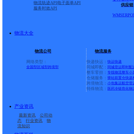
物流轨迹API
电子面单API
供应链
服务时效API
WMS
ERP
O
物流大全
物流公司
物流服务
网络类型：
快递快运：
快运
快递
全国型
区域型
跨境型
同城即配：
同城货运
即时配
整车零担：
专线物流
整车
小
仓储服务：
驿站
前置仓
快递
上一条：
义乌廿三里网点
跨境物流：
小包集运
航空货
特殊物流：
医药冷链
危化物
周边网点
产业资讯
云南南华县公司五街镇
云南南华县公司
最新资讯
公司动
楚雄南华县
云南南华县公司龙泉分
分部
态
行业资讯
物
流知识
云南南华县公司沙桥镇
云南南华县公司新城分
部