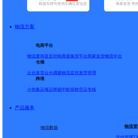
根据车牌号查询车辆位置信息
商家发货 寄
基本信息
所属快递：顺丰速运
物流方案
所属区域：云南省-楚雄彝族自治州-南华县
网点电话：
网点地址：干炳公租房14栋6号商铺
电商平台
网点负责人：
物流查询及监控
电商退换货
平台商家发货
物流中台
仓储
派送范围
云仓发货
云仓调拨
物流监控
发货管理
跨境
全境
小包集运
海运拼箱
中欧班铁
空运专线
产品服务
物流管
物流数据
T
交付管理