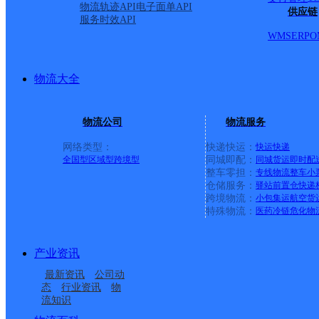
工机械厂;西潼路百合苑;西潼路保健锅厂;西潼路百兴花园;
物流轨迹API
电子面单API
供应链
服务时效API
西电社区;西潼路31号;西潼路杏树林居;西潼路交警一中队;
WMS
ERP
O
理局;考古研究所;秦腔剧团群众艺术馆;民主南路公安局;民
检察院家属院;民主路渭通小区;日报社;双玲骨科医院;李家堡
物流大全
西潼路润通小区;西潼路47号国税局家属院;祥和汽修厂;西
理所;西潼路农机研究所;西潼路农机推广站;西潼路允张二组
物流公司
物流服务
家电;李涛蜂业;泽宁超市;西潼旅社;春晖招待所;中意卷闸门;
网络类型：
快递快运：
快运
快递
阳光汽车装潢;强艳招待所;蜗居宾馆;允张花园小区;尚居快捷
全国型
区域型
跨境型
同城即配：
同城货运
即时配
整车零担：
专线物流
整车
小
理处;西潼路西一路丁字口路南陕西信合;西潼路磨轴镗缸;天
仓储服务：
驿站
前置仓
快递
店;康乐小区;西潼路日间照料中心;新立小区;西潼路63号桥
上一条：
义乌廿三里网点
跨境物流：
小包集运
航空货
特殊物流：
医药冷链
危化物
汽修;骏捷汽修;祥瑞宾馆;小阳超市;象牙宾馆;蜗牛宾馆;香江
周边网点
轮胎;翼彩电脑调漆旁蓝色大门;兄弟流动餐车车队;互惠超市;
产业资讯
成都饭店;蕾蕾超市;婷婷招待所;师院南门;青青家园一期;青
渭南
渭南金城园
最新资讯
公司动
市;玉成超市;百姓面馆;知心人大药房;重庆鲜面馆;金海鱼休
渭南临渭
陕西渭南公司
态
行业资讯
物
流知识
烟酒;口口香饺子;金阳光超市;宝宝熊孕婴童店;老碗鱼;佳乐
渭南临渭区胜利大街营
渭南临渭区华山大道分