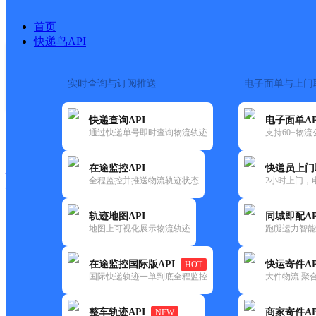
首页
快递鸟API
实时查询与订阅推送
电子面单与上门
搜索热词：
在途监控
快递查询API
电子面单AP
快递大全
快运大全
快递时效
通过快递单号即时查询物流轨迹
支持60+物
在途监控API
快递员上门
快递公司
全程监控并推送物流轨迹状态
2小时上门，
快递网点
电话大全
轨迹地图API
同城即配AP
地图上可视化展示物流轨迹
跑腿运力智能
百世
渭南火车站分部
在途监控国际版API
快运寄件AP
HOT
快递
国际快递轨迹一单到底全程监控
大件物流 聚合
更新时间：2021-11-26 00:00:00
整车轨迹API
商家寄件AP
NEW