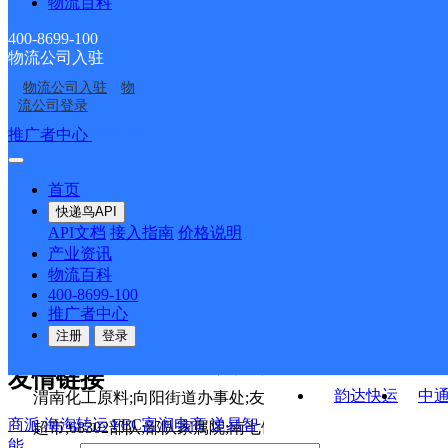
物流百科
丰原邮政支局
官底邮政所
旭早点;俱乐幼儿园;陈氏祖传;河北纸业;一家人烧烤;半份菜;
业部
公司
龙背邮政所
官路邮政支局
碗肉;海龙饺子馆;好再来快餐;无矾香酥油条;优浩轩包子;中
400-8699-100
物流公司入驻
桥南邮政所
官道邮政所
馆;手工面;四川鲜面店;尚级理发;现卤现卖鸭货;福利彩票店
物流公司入驻
物
孝义邮政所
师院邮政支局
超市晨光文具店;优客龙;王麻子串串;东入口小区滨河大道滨
流公司登录
接口API
楼中心;宏远汽车城;王便商店;秦牛锅炉家属院;渭南卫校;你
推广者中心
注册/登录
快运查询
市;陶朱地产;渭花路袜子张;滨河招待所;梦之约网络会所;康
API接口文档
FAQ/帮助文档
快递鸟
宏行中运物流
药店;尚居商务酒店;渭花路中国移动;回味南塘老王虾尾;丰源
首页
API接口
DEMO下载
快递鸟API
百世快运
邦
南朱家包子;万家和超市;海蓝网络;鑫鑫专卖;李家堡幼儿园;
API文档
接入指南
价格说明
关于我们
德邦快递
高
秦驾校报名处;心意综合商行;渭南吕家包子;尚德书屋;秦龙
产业资讯
物流百科
华企快运
环
渭南金雕涂料厂;四季建筑机械出租中心;绕柏水泥经销点;
公司介绍
企业动态
联系我们
法律声
400-8699-100
京东快运
聚
司;张师不锈钢电气焊补胎;王牌门业;许师水暖五金电料大全
明
合作伙伴
快递鸟接口服务协议
用
推广者中心
户隐私政策
速佳达快运
注册
登录
递;龙飞灯具电料水暖;景客隆超市;如意面馆;烟花炮竹专卖
易达快运
驿
车钣金喷漆塑焊美容;城关镇家属院;山东馍馍店;陕西东方制
友情链接
韵达快运
中
渭南化工原料;向阳街道办事处;友谊商店;文涛综合商店;再来
商派
海淘转运
FEC富润电商
递易智
超市;68302部队;部队家属院;南七饸饹;七杯茶;麦克风;熊
能