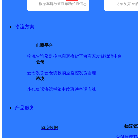
根据车牌号查询车辆位置信息
商家发货 寄
基本信息
所属快递：百世快递
物流方案
所属区域：陕西省-渭南市-临渭区
网点电话：
网点地址：陕西省渭南市经济技术开发区辛市镇贺田村宋
电商平台
网点负责人：
物流查询及监控
电商退换货
平台商家发货
物流中台
仓储
派送范围
云仓发货
云仓调拨
物流监控
发货管理
跨境
"华山大街东至五岔路口西至渭清路：前进路子墨超市;前进路
小包集运
海运拼箱
中欧班铁
空运专线
园;前进路110供电局;物资供应中心;朝阳路82号光明大酒店
苑;朝阳路省四建南院;朝阳路68公路路政支队;解放路渭通社
产品服务
解放路尚客优连锁酒店;解放路医保阳光小区;解放路惠仁医院
电影院小区;神火宾馆;经贸委家属院;恒天首府;解放路56号宇
物流管
物流数据
解放路南段阳光佳苑;解放路南段三管局家属院;解放路南段丰
T
交付管理