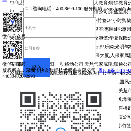
口商店;山西面馆;芳龄商店;陕西大碗面;清大教育;特殊教育;
咨询电话：
400-8699-100
服务邮箱：
service@kdn
组、三组、四组; 建设银行;电信营业厅;电信公司;荣盛堂;特
电安全小区;妇幼保健院家属院;晓波面馆;小竹签;24小时购物
区;惠园小广场物业;锅得一处;惠园诊所;盛皇室;惠园b区;惠园
微信公众号
天源烟酒;博士园;苗芳轻颜;中国银行;老米家泡馍;华夏保险;
医院;工行;工行家属院;路灯管理站;邮政银行;邮乐购;光明驾校
想;运政;创业大厦;玉龙宽座;财局家属院;人保大厦;人保家属院
马书院;立诚公司;朝阳一号;移动公司;天然气家属院;联通公司
微信订阅号
版权所有：深圳市快金数据技术服务有限公司
粤ICP备150109
家属院;交警大队家属院;秦岭肛肠医院;教育1+1; 丰荫小区;
44030402002993
区;熙园公馆;荣昌超市;汉庭酒店;博物馆;中兴建设;上上国风
汽贸;永泰油脂;中石油加油站;金星名座;牛羊肉煮馍;惠美超市
大药房;怡康大药房;一家人面馆;大众食府;老潼关肉夹馍;华秦
茶坊;蛋糕烘焙;梦境网吧;长安银行;途虎养车;华山小区售楼部
乡村羊肉泡;鸿远名烟名酒;"" 建设银行;电信营业厅;电信公司
手机卖厂;邮电安全小区;妇幼保健院家属院;晓波面馆;小竹签