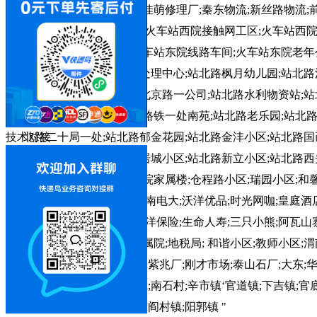
华夏修理厂;立新修理厂;佳萌修理厂;秦东物流;新丝路物流
校;金花宾馆;火车站西院;火车站西院接触网工区;火车站西
应急通道;火车站东院;火车站东院线路车间;火车站东院老年
三公司;站北路西边交通处理中心;站北路枫月幼儿园;站北路
公才厂北院;站北路中铁北京路一公司;站北路水利物资站;站
区;站北路运通花园;站北路铁一处南苑;站北路老乐园;站北
北路二十局一处;站北路郁金花园;站北路金沣小区;站北路国
技术对接
路工材厂子院;站北路莲居城小区;站北路新立小区;站北路西
大学生洗浴;巨浪网吧;师院家属楼;仓程路小区;瑞园小区;和馨
育馆;高管局;邮政小区;渭南电大;沃洋优品;时光网咖;皇庭酒
家;国税局;林业大厦;太平洋保险;生命人寿;三只小熊;阿瓦山
碗;长安银行;长安银行家属院;地税局; 和谐小区;教师小区;渭
厂;丰达厂;汇通厂;中肯厂;紫兆厂;刚才市场;泰山石厂;大东;
小霍;大吉;宋家;楼兆;利仁;南石村;辛市镇‘官道镇;下吉镇;官
镇;官路镇;孝义镇;三张镇;阎村镇;阳郭镇 "