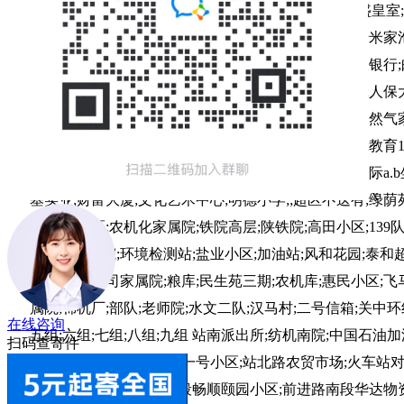
幼儿园;惠园c区;惠园小广场物业;锅得一处;惠园诊所;盛皇室;
馆;九十三碗花;天源烟酒;博士园;苗芳轻颜;中国银行;老米家
中心;妇幼;儿童医院;工行;工行家属院;路灯管理站;邮政银行;
政小区;城市理想;运政;创业大厦;玉龙宽座;财局家属院;人保大
区;整合小区;斑马书院;立诚公司;朝阳一号;移动公司;天然气
天虹世家2;建委家属院;交警大队家属院;秦岭肛肠医院;教育1+
苑居;时代广场;怡慧园;三贤居;吴月广厂;城上城;风尚国际a.
x
基实业;财富大厦;文化艺术中心;明德小学;;超区不送有;绿荫苑;
校;滨河小区;农机化家属院;铁院高层;陕铁院;高田小区;139
花公司家属院;环境检测站;盐业小区;加油站;风和花园;泰和超
公司;石油公司家属院;粮库;民生苑三期;农机库;惠民小区;飞
属院;棉机厂;部队;老师院;水文二队;汉马村;二号信箱;关中环线
在线咨询
五组;六组;七组;八组;九组 站南派出所;纺机南院;中国石油
扫码查寄件
路军干所;轻工大厦;站北一号小区;站北路农贸市场;火车站
路车务段小区;前进路南段畅顺颐园小区;前进路南段华达物