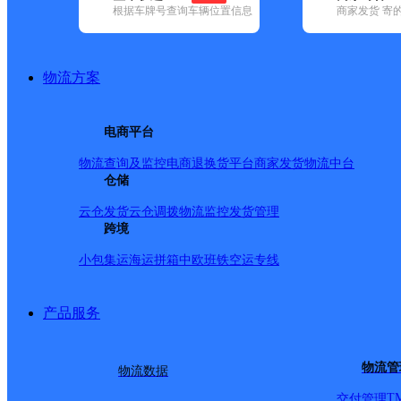
根据车牌号查询车辆位置信息
商家发货 寄
基本信息
所属快递：顺丰速运
物流方案
所属区域：安徽省-滁州市-凤阳县
网点电话：
网点地址：翡翠兰庭北门
电商平台
网点负责人：
物流查询及监控
电商退换货
平台商家发货
物流中台
仓储
派送范围
云仓发货
云仓调拨
物流监控
发货管理
跨境
全境
小包集运
海运拼箱
中欧班铁
空运专线
产品服务
物流管
物流数据
T
交付管理