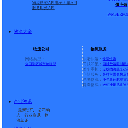
物流轨迹API
电子面单API
供应链
服务时效API
WMS
ERP
O
物流大全
物流公司
物流服务
网络类型：
快递快运：
快运
快递
全国型
区域型
跨境型
同城即配：
同城货运
即时配
整车零担：
专线物流
整车
小
仓储服务：
驿站
前置仓
快递
上一条：
义乌廿三里网点
跨境物流：
小包集运
航空货
特殊物流：
医药冷链
危化物
周边网点
产业资讯
安徽凤阳县公司
滁州凤阳县
最新资讯
公司动
安徽凤阳公司
UH安徽凤阳
态
行业资讯
物
流知识
殷涧邮政所
府城镇邮政所