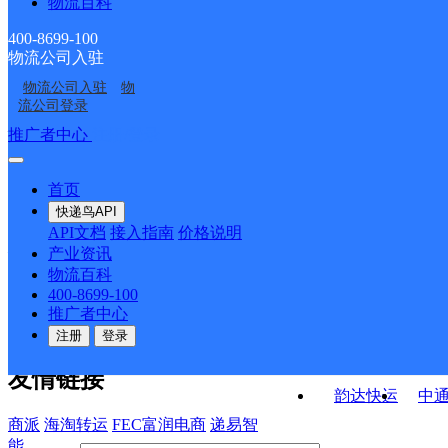
物流百科
大溪河邮政所
刘府邮政支局
总铺邮政支局
红心邮政所
400-8699-100
物流公司入驻
西泉邮政所
官沟邮政所
物流公司入驻
物
小溪河邮政支局
中都邮政所
流公司登录
接口API
推广者中心
注册/登录
快运查询
API接口文档
FAQ/帮助文档
快递鸟
宏行中运物流
首页
API接口
DEMO下载
快递鸟API
百世快运
邦
API文档
接入指南
价格说明
关于我们
德邦快递
高
产业资讯
物流百科
华企快运
环
公司介绍
企业动态
联系我们
法律声
400-8699-100
京东快运
聚
明
合作伙伴
快递鸟接口服务协议
用
推广者中心
户隐私政策
速佳达快运
注册
登录
易达快运
驿
友情链接
韵达快运
中
商派
海淘转运
FEC富润电商
递易智
能