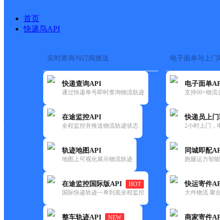
首页
快递鸟API
实时查询与订阅推送
电子面单与上门
搜索热词：
在途监控
快递查询API
电子面单AP
快递大全
快运大全
快递时效
通过快递单号即时查询物流轨迹
支持60+物
在途监控API
快递员上门
快递公司
全程监控并推送物流轨迹状态
2小时上门，
快递网点
电话大全
轨迹地图API
同城即配AP
地图上可视化展示物流轨迹
跑腿运力智能
顺丰
兰庭便利店
在途监控国际版API
快运寄件AP
HOT
速运
国际快递轨迹一单到底全程监控
大件物流 聚合
更新时间：2021-11-26 00:00:00
整车轨迹API
商家寄件AP
NEW